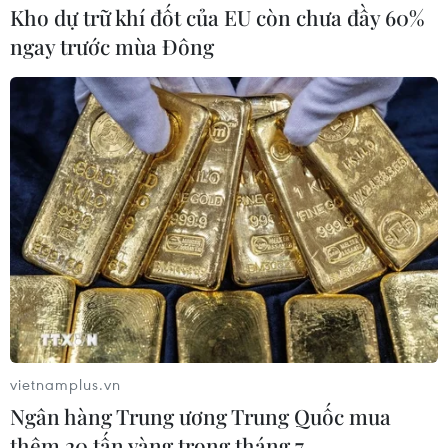
Kho dự trữ khí đốt của EU còn chưa đầy 60%
TIN LIÊN QUAN
ngay trước mùa Đông
Gần 48.000 người tham gia cuộc thi tìm
hiểu kiến thức về tiết kiệm năng lượng
vietnamplus.vn
Ngân hàng Trung ương Trung Quốc mua
05/04/2024 10:25
thêm 20 tấn vàng trong tháng 7