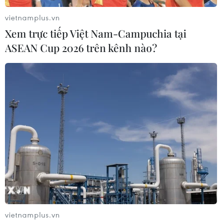
vietnamplus.vn
Xem trực tiếp Việt Nam-Campuchia tại
ASEAN Cup 2026 trên kênh nào?
#bảo vệ môi trường
#giờ trái đất
#tiết kiệm năng lượng
#giải chạy
#tiết kiệm điện
#năng lượng tái tạo
#chuyển dịch năng lượng
TP. Hà Nội
Theo dõi VietnamPlus
vietnamplus.vn