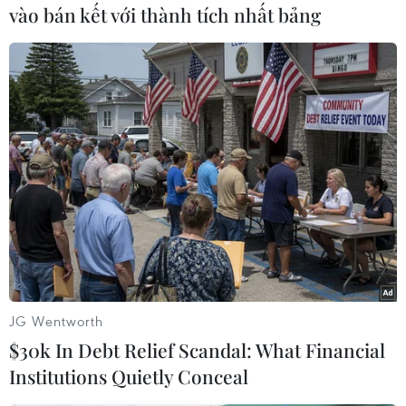
vào bán kết với thành tích nhất bảng
Đáng chú ý, Giải chạy hưởng ứng "Toàn dân tiết
kiệm năng lượng hưởng ứng Giờ Trái đất năm
2025"thu hút khoảng gần 2.000 người tham gia,
gồm cán bộ, công chức, viên chức, người lao
động trong Bộ Công Thương và các cơ quan ban
ngành có liên quan; đại diện các đơn vị, tổ chức
xã hội, hiệp hội ngành hàng; đại diện các doanh
nghiệp sản xuất, kinh doanh; người dân yêu
thích chạy bộ; vận động viên đến từ một số câu
lạc bộ chạy phong trào...
JG Wentworth
$30k In Debt Relief Scandal: What Financial
Institutions Quietly Conceal