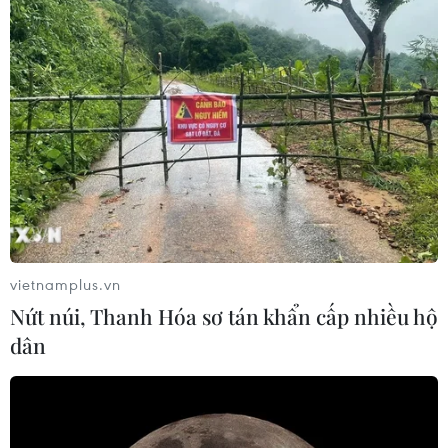
Giờ Trái đất 2024: Sau 1 giờ tắt đèn, cả
nước tiết kiệm được 428.000 kWh
23/03/2024 15:10
Sau 1 giờ tắt đèn hưởng ứng Chiến dịch Giờ Trái đất
2024 (từ 20h30 đến 21h30 ngày 23/3/2024), cả nước
đã tiết kiệm được sản lượng điện là 428.000 kWh,
tương đương số tiền khoảng 858,9 triệu đồng.
vietnamplus.vn
Nứt núi, Thanh Hóa sơ tán khẩn cấp nhiều hộ
dân