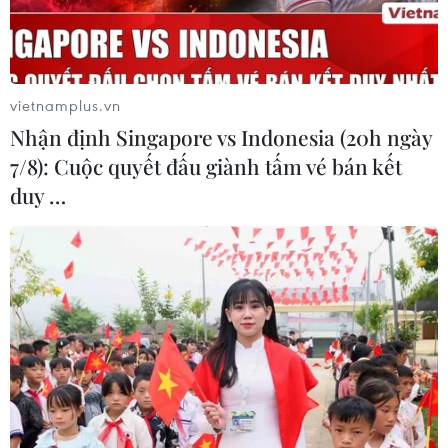
hai hình thức
+ Hình thức offline: Tổ chức giải chạy diễn
ra tại Cổng Công viên Thống Nhất - Không
gian phố đi bộ Trần Nhân Tông, phường
vietnamplus.vn
Nguyễn Du, quận Hai Bà Trưng, thành phố
Nhận định Singapore vs Indonesia (20h ngày
Hà Nội, dự kiến với cự ly 5 km.
7/8): Cuộc quyết đấu giành tấm vé bán kết
+ Hình thức online: Tổ chức giải chạy
duy …
online thông qua Ứng dụng tập luyện thể
thao 84RACE và Strava được triển khai trên
quy mô toàn quốc, diễn ra từ ngày
8/3/2025-31/3/2025.
Thông tin về Chương trình sẽ được đăng tải
trên Fanpage Chương trình quốc gia về sử
dụng năng lượng tiết kiệm và hiệu quả
2019-2030
(https://www.facebook.com/vptknl2019) và