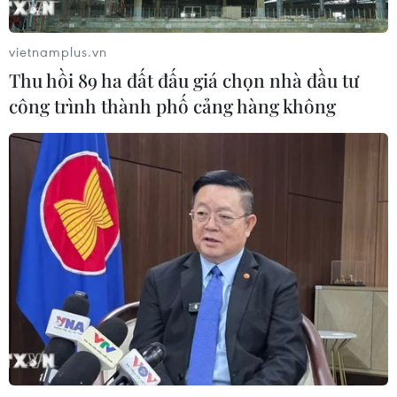
vietnamplus.vn
Xuất hiện áp thấp nhiệt đới trên khu
Thu hồi 89 ha đất đấu giá chọn nhà đầu tư
vực vịnh Bắc Bộ
công trình thành phố cảng hàng không
07/08/2026 03:54
Lào Cai khẩn trương tìm kiếm 2
người mất tích do mưa lũ
07/08/2026 03:04
Khẩn trương phân luồng giao thông
sau vụ sạt lở trên tuyến ĐT161 ở Lào
Cai
07/08/2026 02:37