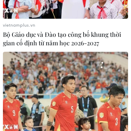
Fanpage Phát động "Toàn dân tiết kiệm
năng lượng hưởng ứng Giờ Trái đất"
(https://www.facebook.com/profile.php?
vietnamplus.vn
id=
61573573953947
) của Tạp chí Công
Bộ Giáo dục và Đào tạo công bố khung thời
Thương.
gian cố định từ năm học 2026-2027
(Vietnam+)