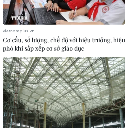
Vĩnh Tân
07/08/2026 07:10
Hà Nội quyết liệt xử lý các "điểm
vietnamplus.vn
nghẽn" úng ngập, môi trường đô thị
Cơ cấu, số lượng, chế độ với hiệu trưởng, hiệu
07/08/2026 06:51
phó khi sắp xếp cơ sở giáo dục
Kiểm soát rác thải từ nguồn - Giải
pháp bảo vệ kênh rạch TP Hồ Chí
Minh trong mùa mưa
07/08/2026 04:47
Miền Bắc giảm mưa từ đêm
nay, cuối tuần chuyển nắng nóng
07/08/2026 04:41