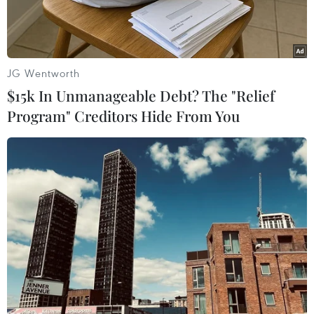
3/2025.
JG Wentworth
$15k In Unmanageable Debt? The "Relief
Program" Creditors Hide From You
Các đại biểu tại buổi Lễ phát động "Toàn dân tiết kiệm năng
lượng hưởng ứng Giờ Trái đất năm 2025." (Ảnh: Đức
Duy/Vietnam+)
Trong khuôn khổ Chương trình quốc gia về sử