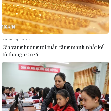
động ứng phó với áp thấp nhiệt đới
07/08/2026 08:21
Hạn hán nghiêm trọng đe dọa "huyết
mạch" kinh tế châu Âu
vietnamplus.vn
07/08/2026 07:58
Giá vàng hướng tới tuần tăng mạnh nhất kể
từ tháng 1/2026
17 giờ ngày 7/8, mở cửa tràn xả mặt
điều tiết hồ chứa thủy điện Lai Châu
07/08/2026 07:28
Di dời hộ dân bị ảnh hưởng bụi, mùi
khét, tiếng ồn từ Trung tâm Điện lực