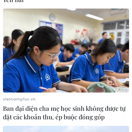
TIN CÙNG CHUYÊN MỤC
Áp thấp nhiệt đới trên vịnh Bắc Bộ sẽ
gây ảnh hưởng thế nào tới Việt Nam?
07/08/2026 14:38
Nứt núi, Thanh Hóa sơ tán khẩn cấp
vietnamplus.vn
nhiều hộ dân
Ban đại diện cha mẹ học sinh không được tự
07/08/2026 13:17
đặt các khoản thu, ép buộc đóng góp