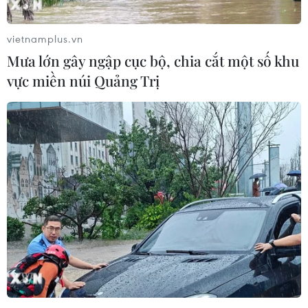
phải nghỉ học.
vietnamplus.vn
Mưa lớn gây ngập cục bộ, chia cắt một số khu
vực miền núi Quảng Trị
Công điện của Thủ tướng về công tác ứng
phó với mưa lũ miền Trung
10/10/2020 08:16