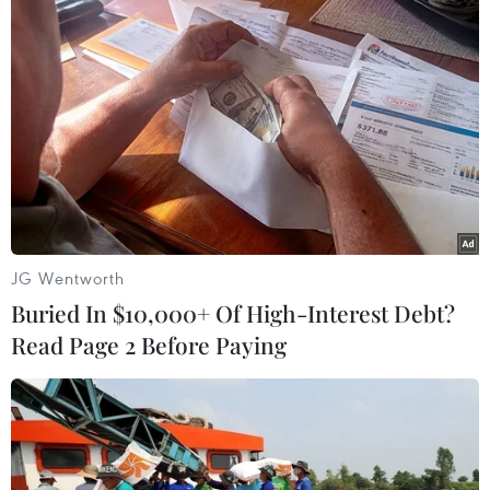
(TTXVN/Vietnam+)
JG Wentworth
Buried In $10,000+ Of High-Interest Debt?
Read Page 2 Before Paying
#Đà Nẵng
#Thừa Thiên-Huế
#Mưa lũ
#Nhập học
#Đại học Huế
#Đại học Đà Nẵng
TP. Đà Nẵng