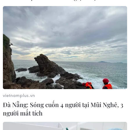
hưởng chế độ
05/08/2026 14:59
Chính sách khuyến khích doanh
nghiệp tham gia hoạt động giáo dục
nghề nghiệp
05/08/2026 14:58
Thực hiện các nhiệm vụ trọng tâm
trong năm học 2026-2027
05/08/2026 13:13
vietnamplus.vn
Đà Nẵng: Sóng cuốn 4 người tại Mũi Nghê, 3
người mất tích
Thi lại ở Tuyên Quang: Thí
sinh vẫn được xét tuyển đại học theo
nguyện vọng đã đăng ký