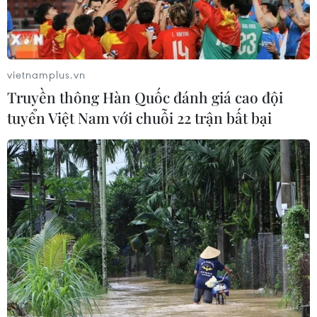
vietnamplus.vn
Truyền thông Hàn Quốc đánh giá cao đội
tuyển Việt Nam với chuỗi 22 trận bất bại
Hà Tĩnh: Học sinh từ mầm non đến THCS
ở Hương Khê nghỉ học do mưa lũ
08/10/2020 11:01
Trong ngày 9/10, nếu tình hình mưa lũ còn tiếp tục thì
rất có thể gần 3.000 học sinh trung học phổ thông,
trường nội trú, các cơ sở giáo dục trên địa bàn cũng