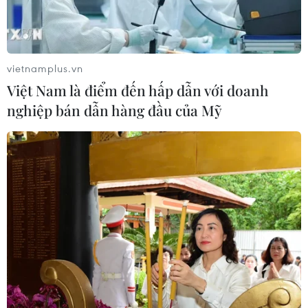
Cơ cấu, số lượng, chế độ với hiệu
trưởng, hiệu phó khi sắp xếp cơ sở
giáo dục
07/08/2026 05:40
vietnamplus.vn
Việt Nam là điểm đến hấp dẫn với doanh
Phó Thủ tướng Phạm Thị Thanh Trà
nghiệp bán dẫn hàng đầu của Mỹ
dự lễ khởi công xây Trường THPT
Nam Đàn 1
07/08/2026 04:30
Hỗ trợ thúc đẩy xã hội học tập để
mọi người dân đều có cơ hội tiếp thu
tri thức
07/08/2026 03:40
Vụ chuyên Tuyên Quang: Thu hồi,