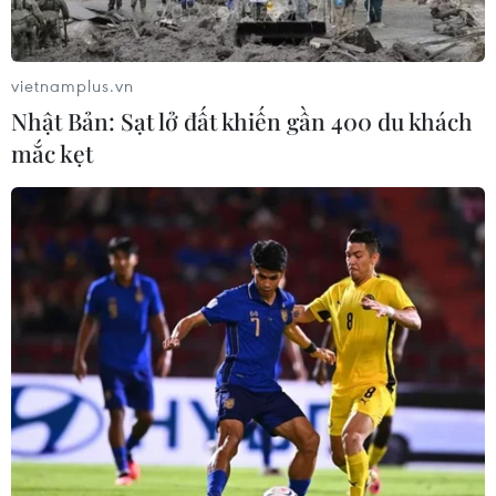
vietnamplus.vn
Nhật Bản: Sạt lở đất khiến gần 400 du khách
mắc kẹt