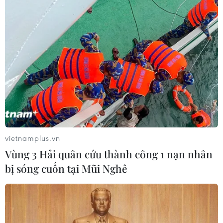
Sáp nhập Trường Đại học Văn hóa,
Thể thao và Du lịch Thanh Hóa vào
Trường Đại học Hồng Đức
08/08/2026 06:36
Hà Nội sắp xếp trường học - cuộc
chuyển đổi về tư duy quản trị giáo
dục
08/08/2026 02:51
vietnamplus.vn
Vùng 3 Hải quân cứu thành công 1 nạn nhân
Bộ Giáo dục và Đào tạo
bị sóng cuốn tại Mũi Nghê
công bố Khung kế hoạch thời gian
năm học
07/08/2026 23:54