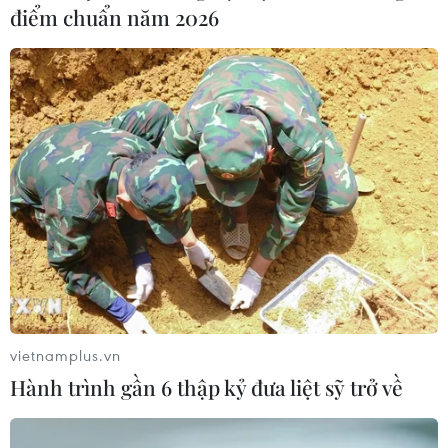
điểm chuẩn năm 2026
Không để người dân rơi vào tình cảnh
'màn trời chiếu đất' trong bão lũ
11/10/2020 05:15
Bộ trưởng Nguyễn Xuân Cường đề nghị, các tỉnh, thành
phố khu vực miền Trung chủ động trong công tác ứng
phó với mưa lũ; phối hợp với các bộ, ngành, đơn vị liên
quan trong việc cứu trợ, cứu nạn...
vietnamplus.vn
Hành trình gần 6 thập kỷ đưa liệt sỹ trở về