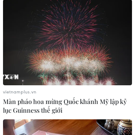
tiếp tục kéo dài thời gian nhập học đến 20/10 để
đảm bảo an toàn cho sinh viên trong tình hình
lũ lụt còn diễn biến phức tạp trong những ngày
tới. Các bộ phận đón tiếp sinh viên nhập học
cần sử dụng các kênh liên lạc kịp thời để thông
báo.
Giám đốc Đại học Huế yêu cầu ký túc xá sinh
viên và Nhà khách Đại học Huế ưu tiên đón sinh
viên mới, cố gắng bố trí để sinh viên và người
nhà có nơi trú nghỉ.
vietnamplus.vn
Trưa cùng ngày, Giám đốc Đại học Huế đã trực
Màn pháo hoa mừng Quốc khánh Mỹ lập kỷ
tiếp tới động viên, thăm hỏi và chuyển các nhu
lục Guinness thế giới
yếu phẩm tới các sinh viên đang tránh lụt tại
Trường Đại học Nông Lâm (Đại học Huế), nơi bị
ngập sâu trong lũ./.