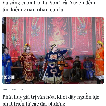
Vụ sóng cuốn trôi tại Sơn Trà: Xuyên đêm
tìm kiếm 2 nạn nhân còn lại
TIN CÙNG CHUYÊN MỤC
Điểm chuẩn Đại học Kinh tế quốc
dân cao nhất lên đến trên 9,6 điểm
mỗi môn
09/08/2026 06:40
Các trường đại học bắt đầu công bố
vietnamplus.vn
điểm chuẩn xét tuyển năm 2026
Phát huy giá trị văn hóa, khơi dậy nguồn lực
09/08/2026 06:25
phát triển từ các địa phương