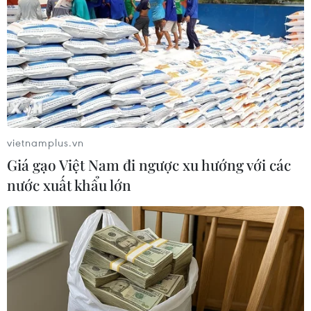
TP. Huế
Theo dõi VietnamPlus
vietnamplus.vn
Giá gạo Việt Nam đi ngược xu hướng với các
nước xuất khẩu lớn
TIN LIÊN QUAN