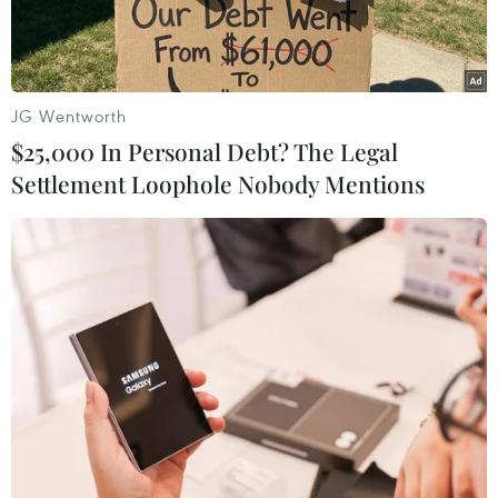
JG Wentworth
$25,000 In Personal Debt? The Legal
Settlement Loophole Nobody Mentions
Nhiều tuyến đường tại thành phố Huế bị ngập từ 0,3-1m. (Ảnh:
Tường Vi/TTXVN)
Nhằm đảm bảo an toàn cho sinh viên năm thứ
nhất nhập học, Bộ Giáo dục và Đào tạo đã ban
hành các công văn cho phép Đại học Đà Nẵng và
Đại học Huế gia hạn thời gian xác nhận nhập