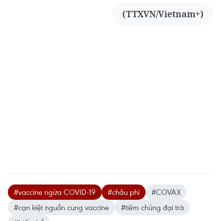
(TTXVN/Vietnam+)
#vaccine ngừa COVID-19
#châu phi
#COVAX
#cạn kiệt nguồn cung vaccine
#tiêm chủng đại trà