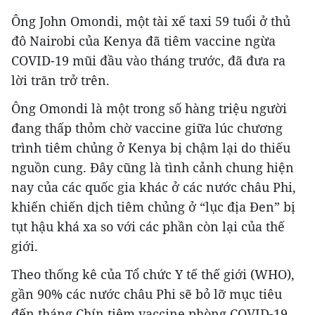
Ông John Omondi, một tài xế taxi 59 tuổi ở thủ
đô Nairobi của Kenya đã tiêm vaccine ngừa
COVID-19 mũi đầu vào tháng trước, đã đưa ra
lời trăn trở trên.
Ông Omondi là một trong số hàng triệu người
đang thấp thỏm chờ vaccine giữa lúc chương
trình tiêm chủng ở Kenya bị chậm lại do thiếu
nguồn cung. Đây cũng là tình cảnh chung hiện
nay của các quốc gia khác ở các nước châu Phi,
khiến chiến dịch tiêm chủng ở “lục địa Đen” bị
tụt hậu khá xa so với các phần còn lại của thế
giới.
Theo thống kê của Tổ chức Y tế thế giới (WHO),
gần 90% các nước châu Phi sẽ bỏ lỡ mục tiêu
đến tháng Chín tiêm vaccine phòng COVID-19