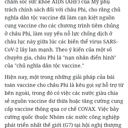
chăm sóc sức khỏe AIDS (AHF) của Mỹ phụ
trách chính sách đối với châu Phi, cho rằng chủ
nghĩa dân tộc vaccine đã làm cạn kiệt nguồn
cung vaccine cho các chương trình tiêm chủng
ở châu Phi, làm suy yếu nỗ lực chống dịch ở
châu lục này giữa lúc các biến thể virus SARS-
CoV-2 lây lan mạnh. Theo ý kiến của một số
chuyên gia, châu Phi là "nạn nhân điển hình"
của "chủ nghĩa dân tộc vaccine."
Hiện nay, một trong những giải pháp của bài
toán vaccine cho châu Phi là kêu gọi sự hỗ trợ từ
bên ngoài, trong đó có việc các nước giàu chia
sẻ nguồn vaccine dư thừa hoặc tăng cường cung
cấp vaccine thông qua cơ chế COVAX. Việc bảy
cường quốc thuộc Nhóm các nước công nghiệp
phát triển nhất thế giới (G7) tại hội nghị thượng