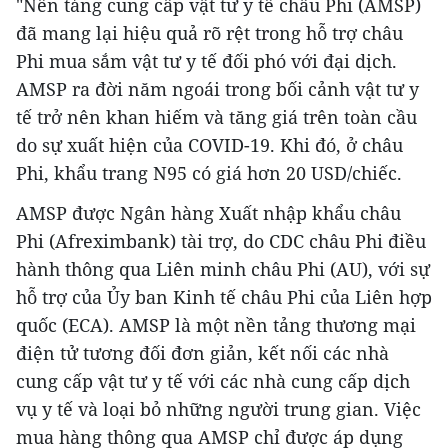
"Nền tảng cung cấp vật tư y tế châu Phi (AMSP)
đã mang lại hiệu quả rõ rệt trong hỗ trợ châu
Phi mua sắm vật tư y tế đối phó với đại dịch.
AMSP ra đời năm ngoái trong bối cảnh vật tư y
tế trở nên khan hiếm và tăng giá trên toàn cầu
do sự xuất hiện của COVID-19. Khi đó, ở châu
Phi, khẩu trang N95 có giá hơn 20 USD/chiếc.
AMSP được Ngân hàng Xuất nhập khẩu châu
Phi (Afreximbank) tài trợ, do CDC châu Phi điều
hành thông qua Liên minh châu Phi (AU), với sự
hỗ trợ của Ủy ban Kinh tế châu Phi của Liên hợp
quốc (ECA). AMSP là một nền tảng thương mại
điện tử tương đối đơn giản, kết nối các nhà
cung cấp vật tư y tế với các nhà cung cấp dịch
vụ y tế và loại bỏ những người trung gian. Việc
mua hàng thông qua AMSP chỉ được áp dụng