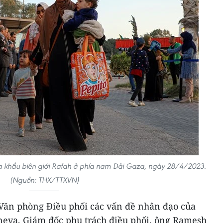
ửa khẩu biên giới Rafah ở phía nam Dải Gaza, ngày 28/4/2023.
(Nguồn: THX/TTXVN)
Văn phòng Điều phối các vấn đề nhân đạo của
eva, Giám đốc phụ trách điều phối, ông Ramesh