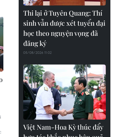
Thi lại ở Tuyên Quang: Thí
sinh vẫn được xét tuyển đại
học theo nguyện vọng đã
đăng ký
05/08/2026 11:02
o
i
Việt Nam-Hoa Kỳ thúc đẩy
c