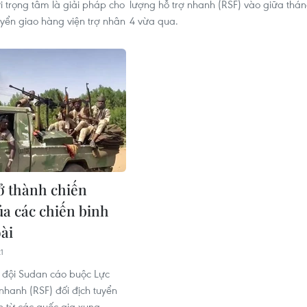
i trọng tâm là giải pháp cho
lượng hỗ trợ nhanh (RSF) vào giữa thá
yển giao hàng viện trợ nhân
4 vừa qua.
ở thành chiến
ủa các chiến binh
ài
1
 đội Sudan cáo buộc Lực
nhanh (RSF) đối địch tuyển
h từ các quốc gia xung