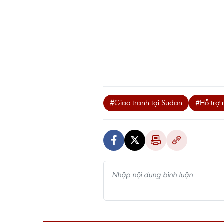
#Giao tranh tại Sudan
#Hỗ trợ