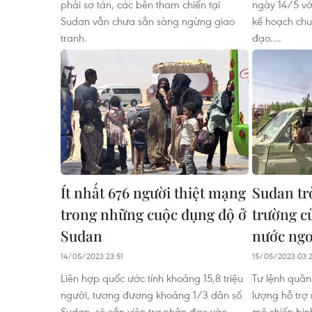
phải sơ tán, các bên tham chiến tại
ngày 14/5 vớ
Sudan vẫn chưa sẵn sàng ngừng giao
kế hoạch chu
tranh.
đạo....
Ít nhất 676 người thiệt mạng
Sudan tr
trong những cuộc đụng độ ở
trường c
Sudan
nước ngo
14/05/2023 23:51
15/05/2023 03:2
Liên hợp quốc ước tính khoảng 15,8 triệu
Tư lệnh quân
người, tương đương khoảng 1/3 dân số
lượng hỗ trợ 
Sudan, sẽ cần viện trợ nhân đạo vào
mộ chiến bin