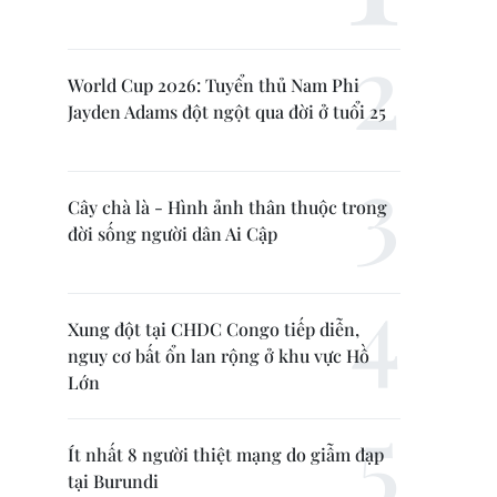
World Cup 2026: Tuyển thủ Nam Phi
Jayden Adams đột ngột qua đời ở tuổi 25
Cây chà là - Hình ảnh thân thuộc trong
đời sống người dân Ai Cập
Xung đột tại CHDC Congo tiếp diễn,
nguy cơ bất ổn lan rộng ở khu vực Hồ
Lớn
Ít nhất 8 người thiệt mạng do giẫm đạp
tại Burundi