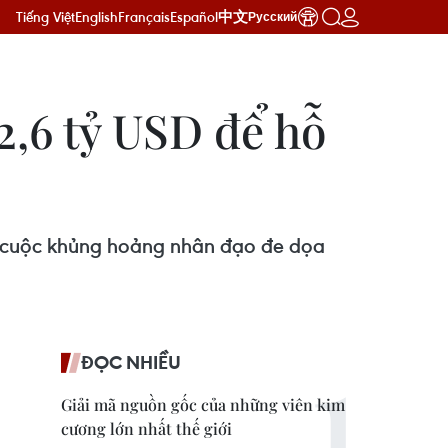
Tiếng Việt
English
Français
Español
中文
Русский
2,6 tỷ USD để hỗ
t cuộc khủng hoảng nhân đạo đe dọa
ĐỌC NHIỀU
Giải mã nguồn gốc của những viên kim
cương lớn nhất thế giới