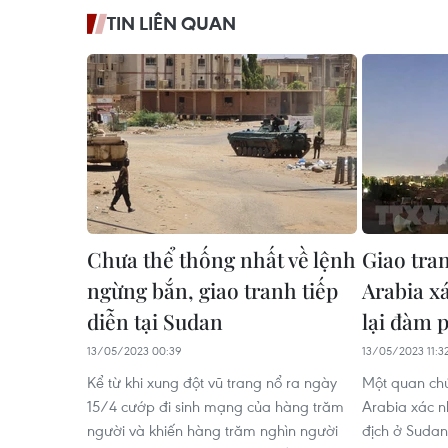
TIN LIÊN QUAN
Chưa thể thống nhất về lệnh
Giao tra
ngừng bắn, giao tranh tiếp
Arabia x
diễn tại Sudan
lại đàm 
13/05/2023 00:39
13/05/2023 11:3
Kể từ khi xung đột vũ trang nổ ra ngày
Một quan ch
15/4 cướp đi sinh mạng của hàng trăm
Arabia xác n
người và khiến hàng trăm nghìn người
địch ở Sudan