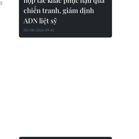
hợp tác khắc phục hậu quả
ng
chiến tranh, giám định
ADN liệt sỹ
05/08/2026 09:42