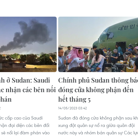
nh ở Sudan: Saudi
Chính phủ Sudan thông bá
ác nhận các bên nối
đóng cửa không phận đến
phán
hết tháng 5
2
14/05/2023 03:42
ức cấp cao của Saudi
Sudan đã đóng cửa không phận sau kh
hận đại diện các bên đối
xung đột quân sự nổ ra giữa quân đội
 sẽ nối lại đàm phán vào
nước này và nhóm bán quân sự Các lự