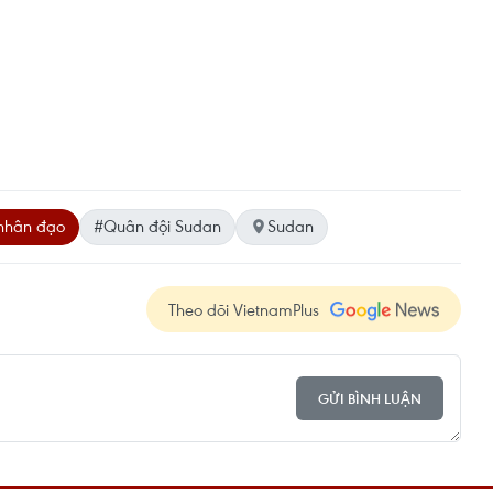
 nhân đạo
#Quân đội Sudan
Sudan
Theo dõi VietnamPlus
GỬI BÌNH LUẬN