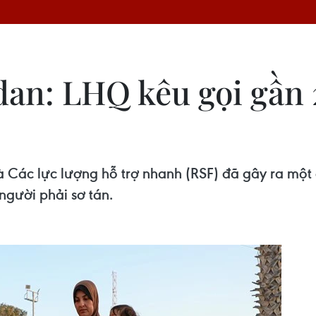
dan: LHQ kêu gọi gần 
à Các lực lượng hỗ trợ nhanh (RSF) đã gây ra mộ
người phải sơ tán.