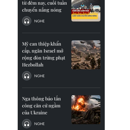
từ đêm nay, cuối tuần
chuyển nắng nóng
NGHE
Mỹ can thiệp khẩn
cấp, ngăn Israel mở
rộng đòn trừng phạt
Hezbollah
NGHE
Nga thông báo tấn
công căn cứ ngầm
của Ukraine
NGHE