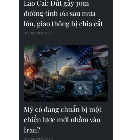
Lào Cai: Đứt gãy 30m
đường tỉnh 161 sau mưa
lớn, giao thông bị chia cắt
07/08/2026 10:08
Mỹ có đang chuẩn bị một
chiến lược mới nhằm vào
Iran?
07/08/2026 10:08