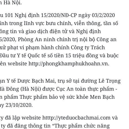
n Hà Nội.
ều 101 Nghị định 15/2020/NĐ-CP ngày 03/2/2020
nh trong lĩnh vực bưu chính, viễn thông, tần số
ông tin và giao dịch điện tử và Nghị định
5/2020, Phòng An ninh chính trị nội bộ Công an
 xử phạt vi phạm hành chính Công ty Trách
u tư Y tế Quốc tế số tiền 15 triệu đồng và buộc
 trên website http://phongkhamphukhoahn.vn.
n Y tế Dược Bạch Mai, trụ sở tại đường Lê Trọng
à Đông (Hà Nội) được Cục An toàn thực phẩm -
sản phẩm Thực phẩm bảo vệ sức khỏe Men Bạch
y 23/10/2020.
y đã lập website htttp://yteduocbachmai.com và
g ty đã đăng thông tin “Thực phẩm chức năng