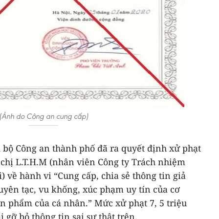
(Ảnh do Công an cung cấp)
i bộ Công an thành phố đã ra quyết định xử phạt
 chị L.T.H.M (nhân viên Công ty Trách nhiệm
 về hành vi “Cung cấp, chia sẻ thông tin giả
xuyên tạc, vu khống, xúc phạm uy tín của cơ
n phẩm của cá nhân.” Mức xử phạt 7, 5 triệu
 gỡ bỏ thông tin sai sự thật trên.