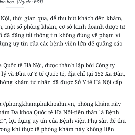
nh họa. (Nguồn: BĐT)
Nội, thời gian qua, để thu hút khách đến khám,
, một số phòng khám, cơ sở kinh doanh dược tư
ố đã đăng tải thông tin không đúng về phạm vi
dụng uy tín của các bệnh viện lớn để quảng cáo
 Quốc tế Hà Nội, được thành lập bởi Công ty
 và Đầu tư Y tế Quốc tế, địa chỉ tại 152 Xã Đàn,
phòng khám tư nhân đã được Sở Y tế Hà Nội cấp
ttp://phongkhamphukhoahn.vn, phòng khám này
khám Đa khoa Quốc tế Hà Nội-tiền thân là Bệnh
2)”, lợi dụng uy tín của Bệnh viện Phụ sản để thu
ong khi thực tế phòng khám này không liên