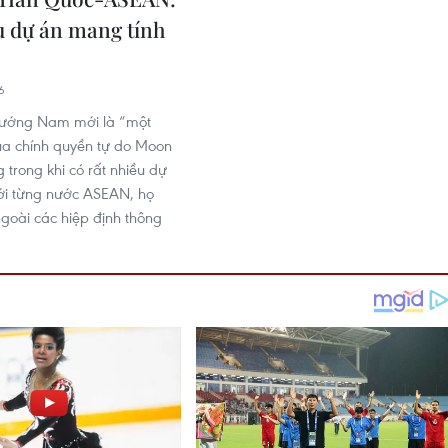
u dự án mang tính
6
hướng Nam mới là “một
ủa chính quyền tự do Moon
 trong khi có rất nhiều dự
ới từng nước ASEAN, họ
ngoài các hiệp định thông