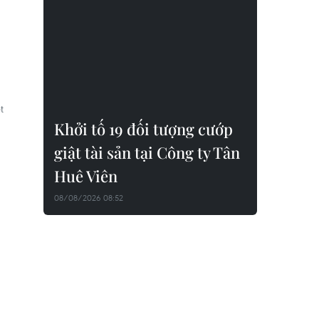
t
Khởi tố 19 đối tượng cướp
giật tài sản tại Công ty Tân
Huê Viên
08/08/2026 08:52