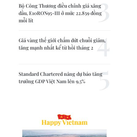
Bộ Công Thương điều chỉnh giá xăng
dầu, E10RON95-III ở mức 22.859 đồng
mỗi lít
Giá vàng thế giới chấm dứt chuỗi giảm,
tăng mạnh nhất kể từ hồi tháng 2
Standard Chartered nâng dự báo tăng
trưởng GDP Việt Nam lên 9,5%