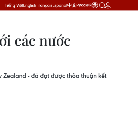
Tiếng Việt
English
Français
Español
中文
Русский
ới các nước
 Zealand - đã đạt được thỏa thuận kết