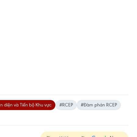
àn diện và Tiến bộ Khu vực
#RCEP
#Đàm phán RCEP