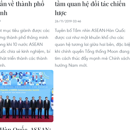
vấn về thành phố
tầm quan hệ đối tác chiến
inh
lược
9
26/11/2019 03:46
 mục tiêu giành được các
Tuyên bố Tầm nhìn ASEAN-Hàn Quốc
ựng thành phố thông minh
được coi như một khuôn khổ cho các
ong khi 10 nước ASEAN
quan hệ tương lai giữa hai bên, đặc biệ
c chia sẻ kinh nghiệm, bí
khi chính quyền Tổng thống Moon đang
hát triển thành các thành
tìm cách thúc đẩy mạnh mẽ Chính sách
nh.
hướng Nam mới.
 Hàn Quốc-ASEAN: