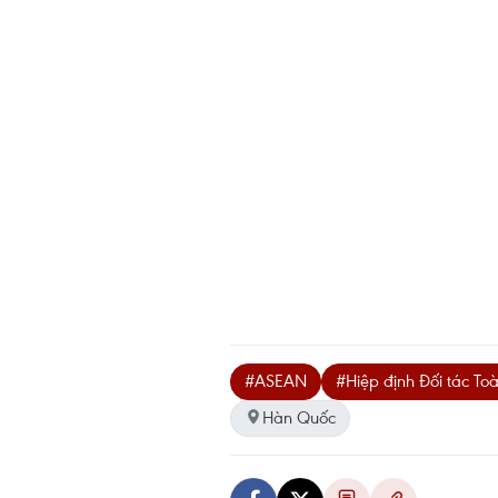
#ASEAN
#Hiệp định Đối tác To
Hàn Quốc