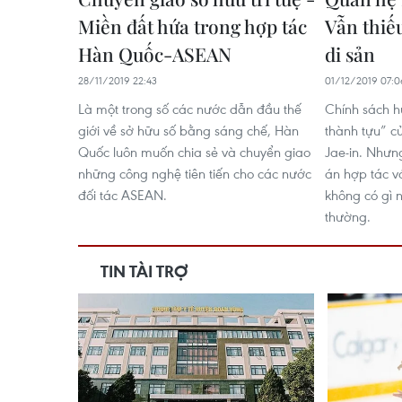
Miền đất hứa trong hợp tác
Vẫn thiế
Hàn Quốc-ASEAN
di sản
28/11/2019 22:43
01/12/2019 07:0
Là một trong số các nước dẫn đầu thế
Chính sách 
giới về sở hữu số bằng sáng chế, Hàn
thành tựu” c
Quốc luôn muốn chia sẻ và chuyển giao
Jae-in. Nhưng
những công nghệ tiên tiến cho các nước
án hợp tác v
đối tác ASEAN.
không có gì 
thường.