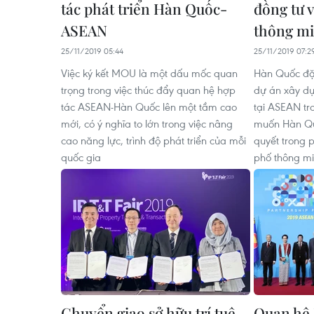
tác phát triển Hàn Quốc-
đồng tư 
ASEAN
thông m
25/11/2019 05:44
25/11/2019 07:2
Việc ký kết MOU là một dấu mốc quan
Hàn Quốc đặt
trọng trong việc thúc đẩy quan hệ hợp
dự án xây d
tác ASEAN-Hàn Quốc lên một tầm cao
tại ASEAN tr
mới, có ý nghĩa to lớn trong việc nâng
muốn Hàn Quố
cao năng lực, trình độ phát triển của mỗi
quyết trong p
quốc gia
phố thông mi
Chuyển giao sở hữu trí tuệ -
Quan hệ