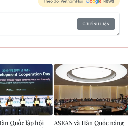
Theo dõi VietnamPlus
GỬI BÌNH LUẬN
àn Quốc lập hội
ASEAN và Hàn Quốc nâng