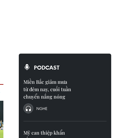
PODCAST
Miền Bắc giảm mưa
từ đêm nay, cuối tuần
chuyển nắng nóng
NGHE
Mỹ can thiệp khẩn