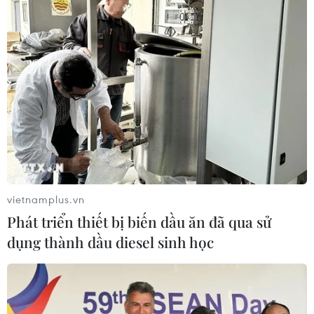
05/08/2026 09:39
Trung Quốc phóng thành công hai
vệ tinh siêu phổ Đông Phương Huệ
Nhãn
05/08/2026 07:16
Xem thêm
vietnamplus.vn
Phát triển thiết bị biến dầu ăn đã qua sử
dụng thành dầu diesel sinh học
CƠ QUAN CHỦ QUẢN: THÔNG TẤN XÃ VIỆT NAM
Tổng Biên tập: TRẦN TIẾN DUẨN