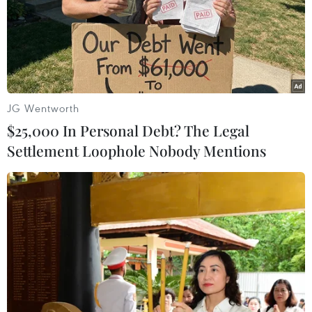
Trung Quốc hoàn thành bản đồ địa
chất mới của toàn bộ Mặt Trăng
07/08/2026 08:52
JG Wentworth
$25,000 In Personal Debt? The Legal
Australia đề cao hợp tác với Việt Nam
Settlement Loophole Nobody Mentions
vì hòa bình, ổn định và thịnh vượng
07/08/2026 07:09
Cựu Đại sứ Australia: Tầm nhìn hợp
tác mới cho quan hệ Việt Nam-
Australia
07/08/2026 05:00