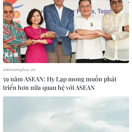
Phó Tổng Biên tập: NGUYỄN THỊ TÁM, KHÚC THANH
THỦY
Sở hữu trí tuệ
Quy định sử dụng
RSS
Hỗ trợ
Ngôn ngữ
TTXVN
Dịch vụ tin
Quảng cáo
vietnamplus.vn
Liên hệ
59 năm ASEAN: Hy Lạp mong muốn phát
triển hơn nữa quan hệ với ASEAN
Giấy phép số: 1374/GP-BTTTT do Bộ Thông tin và Truyền thông
cấp ngày 11/9/2008.
Quảng cáo: Phó TBT Nguyễn Thị Tám: 093.5958688, Email:
tamvna@gmail.com