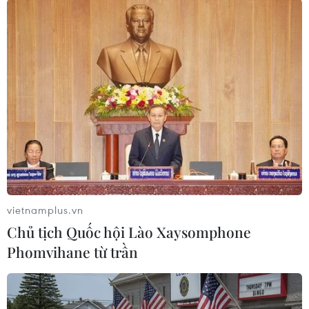
Australia và New Zealand
08/08/2026 12:52
Động lực mới cho hợp tác thương
mại Việt Nam-Australia
08/08/2026 12:20
Việt Nam-Ấn Độ thúc đẩy hợp tác
nghiên cứu, đào tạo và tư vấn chính
sách
vietnamplus.vn
08/08/2026 10:28
Chủ tịch Quốc hội Lào Xaysomphone
Phomvihane từ trần
Chuyên gia Australia: Quan hệ Việt
Nam-Australia có độ tin cậy chính trị
cao