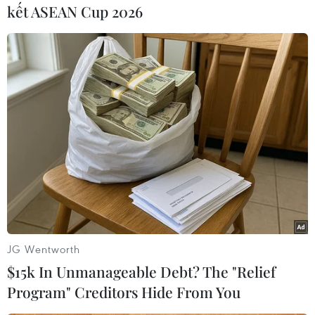
kết ASEAN Cup 2026
#Hàn Quốc
#Triều Tiên
#Tập trận
#Tác chiến
Hàn Quốc
Triều Tiên
Theo dõi VietnamPlus
JG Wentworth
TIN CÙNG CHUYÊN MỤC
$15k In Unmanageable Debt? The "Relief
Tổng Bí thư, Chủ tịch nước Tô Lâm
Program" Creditors Hide From You
lên đường thăm cấp Nhà nước