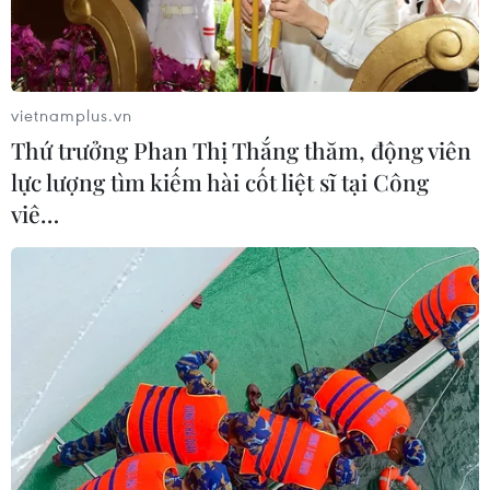
Hãng hàng không Air Premia của
Hàn Quốc nối lại đường bay
Incheon-TP Hồ Chí Minh
vietnamplus.vn
07/08/2026 04:28
Thứ trưởng Phan Thị Thắng thăm, động viên
lực lượng tìm kiếm hài cốt liệt sĩ tại Công
Mở ra giai đoạn triển khai thực chất
viê…
quan hệ giữa Việt Nam và Australia
07/08/2026 01:27
Ấn Độ thử thành công tên lửa đạn
đạo Agni-4, tầm bắn 4.000 km
06/08/2026 23:17