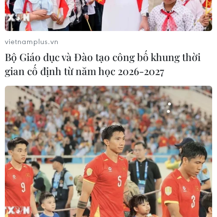
vietnamplus.vn
Bộ Giáo dục và Đào tạo công bố khung thời
gian cố định từ năm học 2026-2027
#Thiết bị y tế
#Rắn hổ mang cắn
#Sơ cứu khi bị rắn cắn
#Bệnh viện Bạch Mai
#Đắp thuốc nam
#Bộ Y tế
#Tin tức
#Tin tức mới nhất
#Tin tức 24h
#Tin tức mới nhất trong ngày
#Tin tức thời sự
#Tin tức hot
#VietnamPlus
#Vietnam
#Plus