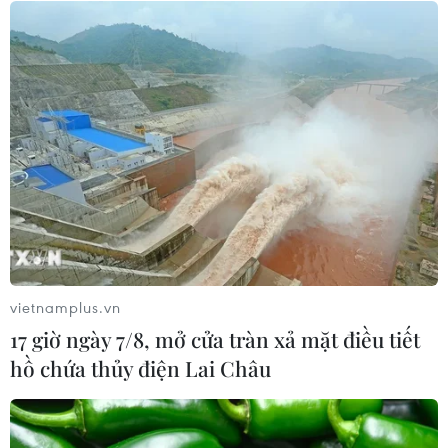
nhiều trẻ giảm thị lực từ rất sớm
01/08/2026 09:31
Thành phố Hồ Chí Minh phát triển
hệ thống y tế đa tầng, đồng bộ, thống
nhất
01/08/2026 09:14
Gia Lai xác thực 99,8% dữ liệu bảo
hiểm
vietnamplus.vn
01/08/2026 07:05
17 giờ ngày 7/8, mở cửa tràn xả mặt điều tiết
hồ chứa thủy điện Lai Châu
Bộ Y tế : Trên 22% người trưởng
thành thiếu vận động thể lực