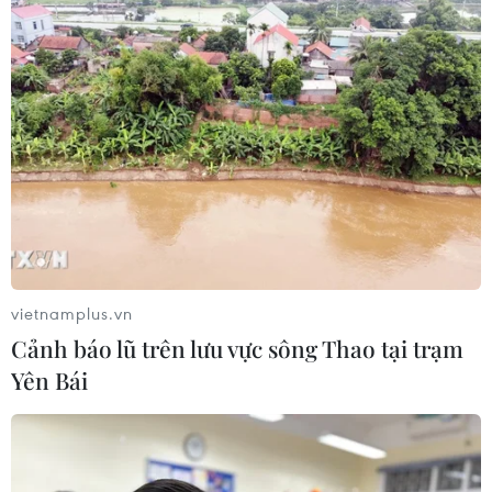
TIN CÙNG CHUYÊN MỤC
Cuộc tìm kiếm và vá lại những 'trái
tim lỗi '
07/08/2026 04:03
Hà Nội cảnh báo về việc sử dụng tế
bào gốc trong khám chữa bệnh, làm
đẹp
vietnamplus.vn
07/08/2026 03:03
Cảnh báo lũ trên lưu vực sông Thao tại trạm
Yên Bái
Thắp lên hy vọng cho bệnh nhân
nghèo từ 'phòng khám 0 đồng' ở An
Giang
07/08/2026 02:00