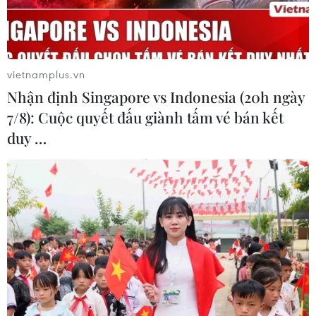
3. Băng ép bất động khi bị một số loại rắn hổ
cắn (rắn cạp nong, cạp nia, hổ mang chúa,
rắn biển và một số giống rắn hổ mang
vietnamplus.vn
thường).
Nhận định Singapore vs Indonesia (20h ngày
7/8): Cuộc quyết đấu giành tấm vé bán kết
4. Đưa bệnh nhân đến cơ sở y tế đồng thời
duy …
duy trì băng ép, bất động.
5. Nếu bệnh nhân khó thở thì hô hấp nhân tạo
(hà hơi thổi ngạt hoặc bằng phương tiện y tế
có tại chỗ như bóp bóng, máy thở xách tay...)
(Vietnam+)