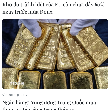
Kho dự trữ khí đốt của EU còn chưa đầy 60%
ngay trước mùa Đông
Cứu sống một bệnh nhân mắc bệnh
Whitmore rất nguy kịch
14/08/2018 04:34
Bệnh nhân ở Hòa Bình có tiền sử đái tháo đường týp 2.
Trước khi vào viện 3 tuần, bệnh nhân có 1 vết xước ở
chân kèm theo sốt cao được chẩn đoán nhiễm trùng
huyết và có nguy cơ tử vong.
vietnamplus.vn
Ngân hàng Trung ương Trung Quốc mua
thêm 20 tấn vàng trong tháng 7