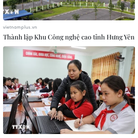
Hệ thống y tế đa cực, đưa y tế đến
gần dân
04/08/2026 04:55
vietnamplus.vn
Thành lập Khu Công nghệ cao tỉnh Hưng Yên
Bộ Y tế đề xuất 8 nhóm chính sách
trong sửa đổi Luật hiến, ghép mô,
tạng
03/08/2026 14:44
Quảng Ninh chấm dứt cơ sở giết mổ
động vật không đủ điều kiện trước
31/10
03/08/2026 11:31