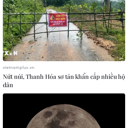
Nguyễn Trọng Khoa, ngày 15/8/2018 trên các phương
tiện truyền thông có đưa tin “Uống nhầm ma túy, thiếu
úy công an tử vong.”
vietnamplus.vn
Nứt núi, Thanh Hóa sơ tán khẩn cấp nhiều hộ
dân