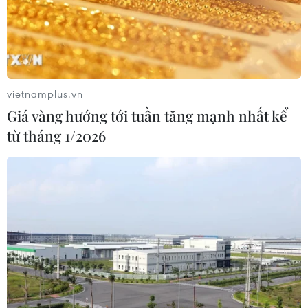
Bác sỹ vượt biển giữa đêm cứu
thuyền viên người Nga nghi bị đột
quỵ
04/08/2026 13:21
vietnamplus.vn
Giá vàng hướng tới tuần tăng mạnh nhất kể
Tháo gỡ "điểm nghẽn" dữ liệu: Bộ Y
từ tháng 1/2026
tế tăng tốc chuyển đổi số toàn diện
04/08/2026 08:08
Bộ Y tế ban hành Kế hoạch dự phòng
thương tích giai đoạn 2026-2030
04/08/2026 07:41