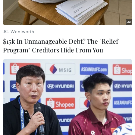
cắn”...
JG Wentworth
$15k In Unmanageable Debt? The "Relief
Program" Creditors Hide From You
Hình ảnh bàn tay trái của bệnh nhi bị hoại tử. (Ảnh:
PV/Vietnam+)
Trong một tháng trở lại đây, tuần nào Khoa Nhi