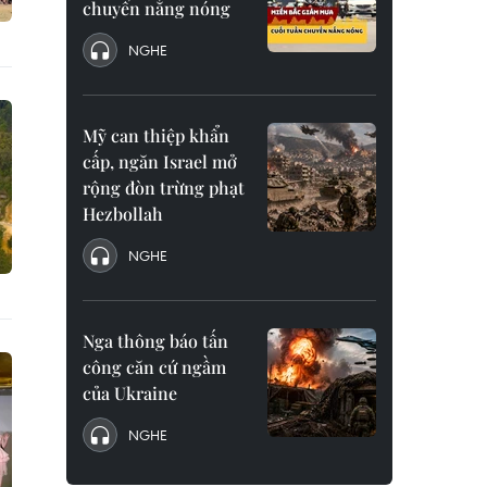
chuyển nắng nóng
NGHE
Mỹ can thiệp khẩn
cấp, ngăn Israel mở
rộng đòn trừng phạt
Hezbollah
NGHE
Nga thông báo tấn
công căn cứ ngầm
của Ukraine
NGHE