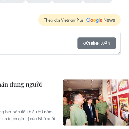
Theo dõi VietnamPlus
GỬI BÌNH LUẬN
chân dung người
ng bìa báo tiêu biểu 50 năm
nh trị có giá trị của Nhà xuất