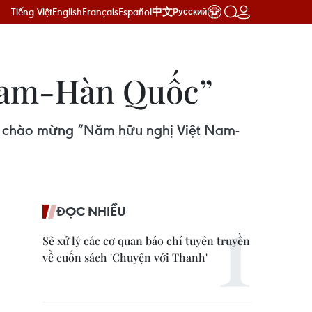
Tiếng Việt
English
Français
Español
中文
Русский
Nam-Hàn Quốc”
HCM chào mừng “Năm hữu nghị Việt Nam-
ĐỌC NHIỀU
Sẽ xử lý các cơ quan báo chí tuyên truyền
về cuốn sách 'Chuyện với Thanh'