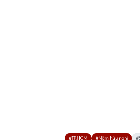
#TP.HCM
#Năm hữu nghị
#