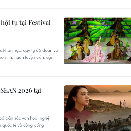
hội tụ tại Festival
hức khai mạc, quy tụ 66 đoàn võ
õ sinh, huấn luyện viên, vận
ASEAN 2026 tại
bá bản sắc văn hóa, nghệ
ả quốc tế và cộng đồng