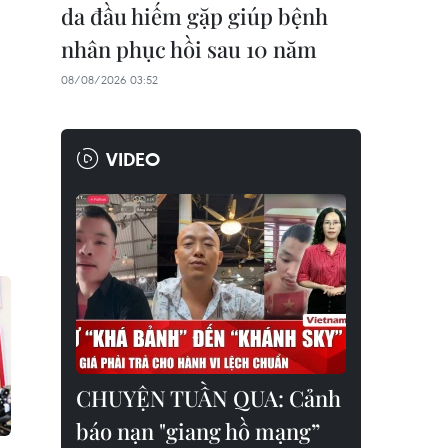
da đầu hiếm gặp giúp bệnh
nhân phục hồi sau 10 năm
08/08/2026 03:52
VIDEO
CHUYỆN TUẦN QUA: Cảnh
báo nạn "giang hồ mạng”