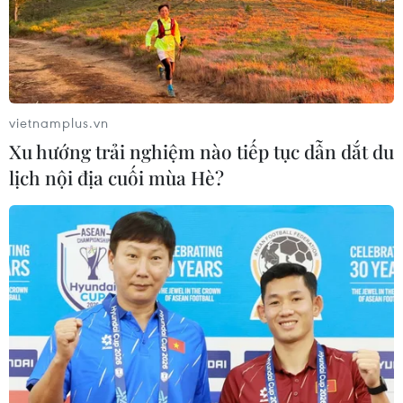
Ca sĩ Chi Dân, người mẫu An
Tây cùng 225 đồng phạm sắp ra hầu
tòa trong chuyên án ma túy khủng
30/07/2026 05:50
vietnamplus.vn
Xu hướng trải nghiệm nào tiếp tục dẫn dắt du
Tổng thống Nga lý giải tiến
lịch nội địa cuối mùa Hè?
độ chiến dịch quân sự tại Ukraine
29/07/2026 21:35
Cục diện chiến sự Nga-
Ukraine ngày càng phức tạp khi Mỹ
cấp phép cho Kiev sản xuất tên lửa
Patriot
29/07/2026 15:31