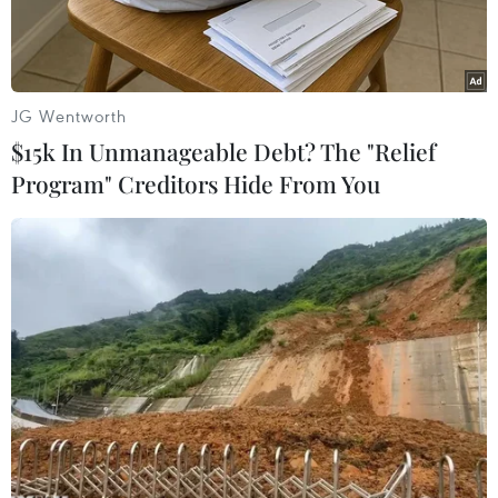
Play
JG Wentworth
Video
$15k In Unmanageable Debt? The "Relief
Program" Creditors Hide From You
Hỏi:
Theo dự kiến, từ 0h ngày 1/10, thành phố
Hồ Chí Minh sẽ từng bước nới lỏng giãn cách xã
hội. Vậy, những dịch vụ nào sẽ được mở cửa trở
lại?
Trả lời:
Với hoạt động, sản xuất, kinh doanh:
TP.HCM cho phép tổ chức hoạt động tập trung
ngoài trời, trong nhà, tập trung tối đa 10 người.
Trường hợp 100% người tham gia đã được tiêm