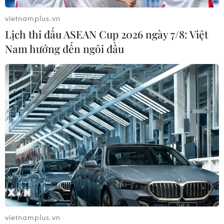
vietnamplus.vn
TIN CÙNG CHUYÊN MỤC
Lịch thi đấu ASEAN Cup 2026 ngày 7/8: Việt
Nam hướng đến ngôi đầu
Miền Bắc giảm mưa từ đêm
nay, cuối tuần chuyển nắng nóng
07/08/2026 04:41
Mỹ can thiệp khẩn cấp, ngăn
Israel mở rộng đòn trừng phạt
Hezbollah
07/08/2026 02:31
Nga thông báo tấn công căn
cứ ngầm của Ukraine
vietnamplus.vn