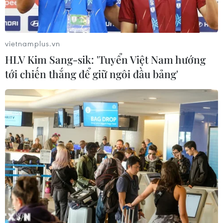
Tiệm trà sữa mới khai trương
ở Lâm Đồng bốc cháy dữ dội
vietnamplus.vn
29/07/2026 04:25
HLV Kim Sang-sik: 'Tuyển Việt Nam hướng
tới chiến thắng để giữ ngôi đầu bảng'
Mỹ và Iran tiến gần bước đột
phá ngoại giao nhằm khôi phục bản
ghi nhớ
28/07/2026 15:45
Mỹ chưa chấp thuận Israel
đánh mục tiêu năng lượng Iran
28/07/2026 15:33