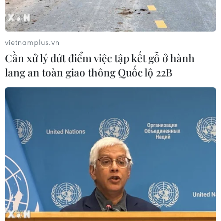
vietnamplus.vn
Cần xử lý dứt điểm việc tập kết gỗ ở hành
lang an toàn giao thông Quốc lộ 22B
Nhiều ý kiến đề nghị duy trì kiểm soát đi
lại giữa TP.HCM với các tỉnh
28/09/2021 14:07
Tại cuộc họp về chuẩn bị nới lỏng giãn cách sau 30/9,
các ý kiến đề nghị Thủ tướng cho phép tiếp tục giữ cơ
chế kiểm soát đi lại giữa TP HCM và các tỉnh phía Nam