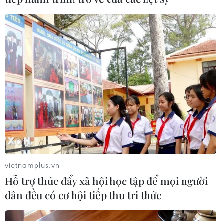
Quân đội tiếp tục hỗ trợ TP.HCM, các tỉnh
phía Nam chống dịch sau 30/9
29/09/2021 08:53
Theo Phó Thủ tướng Vũ Đức Đam, trước khi các địa
phương bao phủ vaccine, đạt miễn dịch cộng đồng, lực
lượng quân đội sẽ tiếp tục hỗ trợ Thành phố Hồ Chí
Minh và các tỉnh phía Nam chống dịch.
vietnamplus.vn
Hỗ trợ thúc đẩy xã hội học tập để mọi người
dân đều có cơ hội tiếp thu tri thức