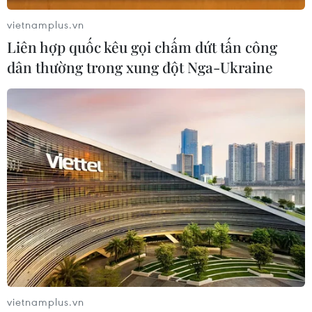
như hiện nay vì nguy cơ còn tiềm ẩn.
vietnamplus.vn
Liên hợp quốc kêu gọi chấm dứt tấn công
dân thường trong xung đột Nga-Ukraine
Doanh nghiệp phim, rạp chiếu mong tái
xuất vào cuối năm
vietnamplus.vn
29/09/2021 09:49