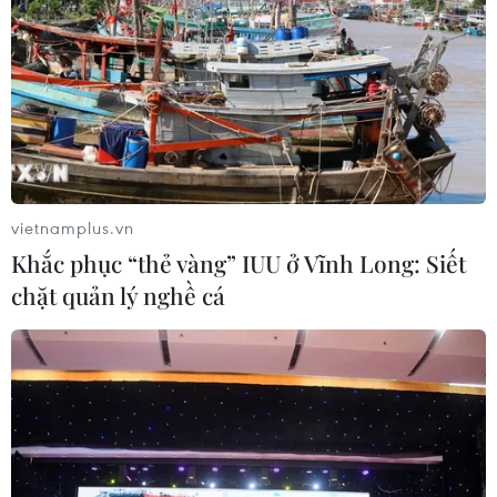
dừng mở bán vé nội địa
28/09/2021 03:02
Cục Hàng không Việt Nam đã có Công văn số
3706/CHK-VTHK về việc tiếp tục thực hiện việc hạn chế
số lượng chuyến bay từ các tỉnh, thành phố thực hiện
Chỉ thị số 16/CT-TTg ngày 31/3/2020 của Thủ tướng.
vietnamplus.vn
Khắc phục “thẻ vàng” IUU ở Vĩnh Long: Siết
chặt quản lý nghề cá