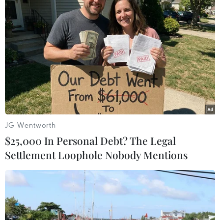
Minh phải tính đến việc lo đồng bộ việc làm, nơi ở, an
sinh và vaccine để “giữ chân” người lao động từ các
địa phương ở lại thành phố làm việc.
JG Wentworth
$25,000 In Personal Debt? The Legal
Settlement Loophole Nobody Mentions
Cục Hàng không yêu cầu các hãng bay