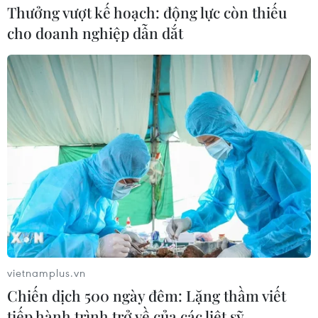
Thưởng vượt kế hoạch: động lực còn thiếu
Với lộ trình nới lỏng 3 giai đoạn từ cuối 2021 đến đầu
cho doanh nghiệp dẫn dắt
2022 của Thành phố Hồ Chí Minh, nhiều doanh nghiệp
sản xuất, chiếu phim kỳ vọng được mở cửa trong tháng
10, 11 để tránh nguy cơ phá sản.
vietnamplus.vn
Chiến dịch 500 ngày đêm: Lặng thầm viết
tiếp hành trình trở về của các liệt sỹ