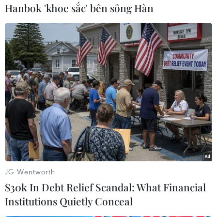
Hanbok 'khoe sắc' bên sông Hàn
#Nới lỏng giãn cách
#mở lại dịch vụ
#Thẻ xanh COVID-19
#Hỏi đáp Covid-19
Tp. Hồ Chí Minh
Theo dõi VietnamPlus
JG Wentworth
$30k In Debt Relief Scandal: What Financial
Institutions Quietly Conceal
TIN LIÊN QUAN