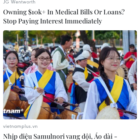
JG Wentworth
Owning $10k+ In Medical Bills Or Loans?
Stop Paying Interest Immediately
(Vietnam+)
vietnamplus.vn
Nhịp điệu Samulnori vang dội, Áo dài -