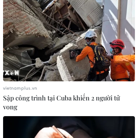
04/08/2026 15:51
Đội tuyển Việt Nam nhận
thưởng 2 tỷ đồng sau thắng lợi trước
Indonesia
04/08/2026 04:16
Iran ra điều kiện gì với Mỹ
trước khi mở lại Eo biển Hormuz?
03/08/2026 16:12
vietnamplus.vn
Sập công trình tại Cuba khiến 2 người tử
vong
Ukraine tiếp tục dội UAV vào
kho hàng của nền tảng bán lẻ lớn tại
Nga
03/08/2026 15:02