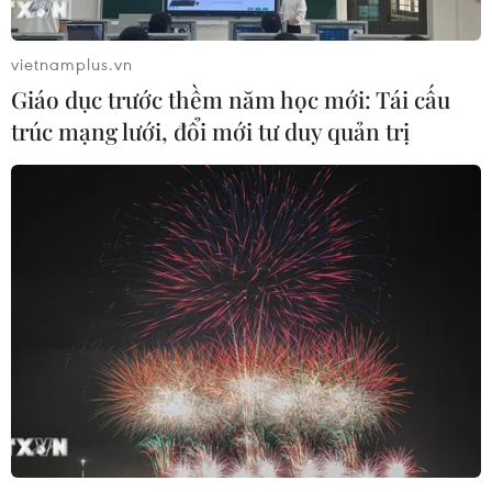
Hạn hán nghiêm trọng đe dọa "huyết
mạch" kinh tế châu Âu
vietnamplus.vn
07/08/2026 07:58
Giáo dục trước thềm năm học mới: Tái cấu
trúc mạng lưới, đổi mới tư duy quản trị
17 giờ ngày 7/8, mở cửa tràn xả mặt
điều tiết hồ chứa thủy điện Lai Châu
07/08/2026 07:28
Xem thêm