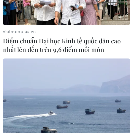
vietnamplus.vn
Điểm chuẩn Đại học Kinh tế quốc dân cao
nhất lên đến trên 9,6 điểm mỗi môn
Bánh chưng, màng bọc thực phẩm và nỗi
buồn mang tên “rác thải nhựa”
02/02/2025 10:00
Cách đây vài năm, một video chia sẻ mẹo cắt bánh