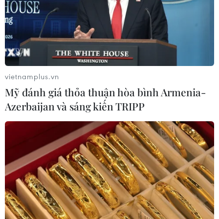
vietnamplus.vn
Mỹ đánh giá thỏa thuận hòa bình Armenia-
Azerbaijan và sáng kiến TRIPP
TIN CÙNG CHUYÊN MỤC