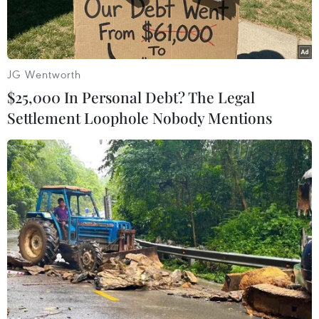
JG Wentworth
$25,000 In Personal Debt? The Legal
Settlement Loophole Nobody Mentions
Ảnh minh họa. (Nguồn: TTXVN)
Ngày 26/3, Tổ chức phi lợi nhuận Oceana công
bố kết quả gây sốc của một phân tích cho thấy,
đến năm 2030, các sản phẩm của Coca-Cola sẽ
tạo ra khoảng 602.000 tấn rác nhựa mỗi năm