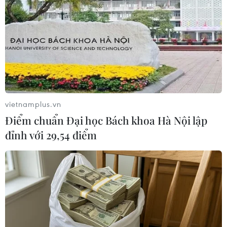
#Rác thải
#Coca-Cola
#Rác thải nhựa
Theo dõi VietnamPlus
vietnamplus.vn
Điểm chuẩn Đại học Bách khoa Hà Nội lập
đỉnh với 29,54 điểm
TIN LIÊN QUAN