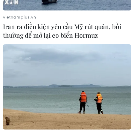
chưng sạch sẽ, không dính đã lan truyền trên mạng xã
hội và được nhiều người hưởng ứng nhiệt liệt vì sự đơn
vietnamplus.vn
giản và tính hiệu quả.
Iran ra điều kiện yêu cầu Mỹ rút quân, bồi
thường để mở lại eo biển Hormuz