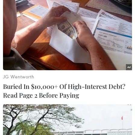
định được vai trò tiên phong trong
khu vực trong "cuộc chiến" chống
ô nhiễm nhựa, bảo vệ môi trường
và phát triển bền vững.
(TTXVN/Vietnam+)
JG Wentworth
Buried In $10,000+ Of High-Interest Debt?
Read Page 2 Before Paying