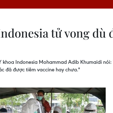
Indonesia tử vong dù 
 Y khoa Indonesia Mohammad Adib Khumaidi nói: "
hác đã được tiêm vaccine hay chưa."