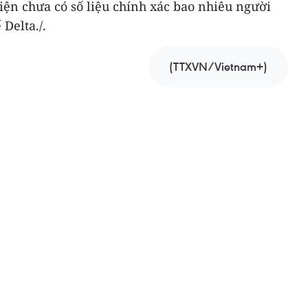
iện chưa có số liệu chính xác bao nhiêu người
Delta./.
(TTXVN/Vietnam+)