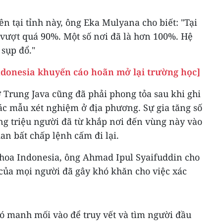
ên tại tỉnh này, ông Eka Mulyana cho biết: "Tại
ã vượt quá 90%. Một số nơi đã là hơn 100%. Hệ
 sụp đổ."
ndonesia khuyến cáo hoãn mở lại trường học]
 Trung Java cũng đã phải phong tỏa sau khi ghi
ác mẫu xét nghiệm ở địa phương. Sự gia tăng số
ng triệu người đã từ khắp nơi đến vùng này vào
an bất chấp lệnh cấm đi lại.
khoa Indonesia, ông Ahmad Ipul Syaifuddin cho
 của mọi người đã gây khó khăn cho việc xác
có manh mối vào để truy vết và tìm người đầu