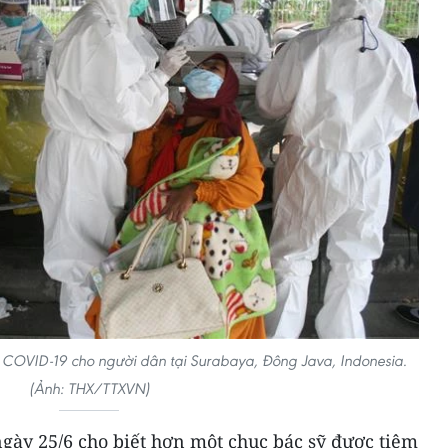
 COVID-19 cho người dân tại Surabaya, Đông Java, Indonesia.
(Ảnh: THX/TTXVN)
gày 25/6 cho biết hơn một chục bác sỹ được tiêm