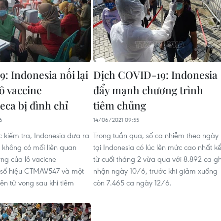
: Indonesia nối lại
Dịch COVID-19: Indonesia
ô vaccine
đẩy mạnh chương trình
eca bị đình chỉ
tiêm chủng
6
14/06/2021 09:55
 kiểm tra, Indonesia đưa ra
Trong tuần qua, số ca nhiễm theo ngày
g không có mối liên quan
tại Indonesia có lúc lên mức cao nhất k
ợng của lô vacicne
từ cuối tháng 2 vừa qua với 8.892 ca gh
 số hiệu CTMAV547 và một
nhận ngày 10/6, trước khi giảm xuống
ên tử vong sau khi tiêm
còn 7.465 ca ngày 12/6.