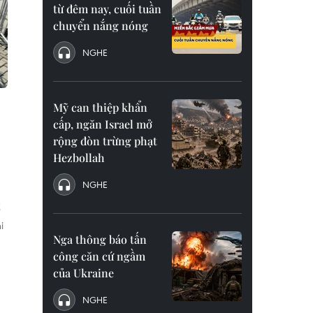
từ đêm nay, cuối tuần
chuyển nắng nóng
NGHE
Mỹ can thiệp khẩn
cấp, ngăn Israel mở
rộng đòn trừng phạt
Hezbollah
NGHE
ể
i
Nga thông báo tấn
công căn cứ ngầm
của Ukraine
NGHE