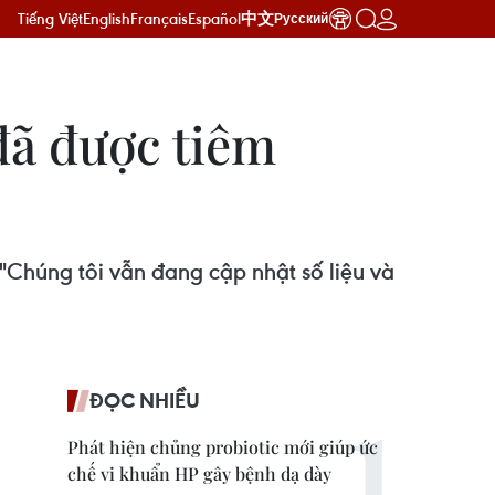
Tiếng Việt
English
Français
Español
中文
Русский
đã được tiêm
Chúng tôi vẫn đang cập nhật số liệu và
ĐỌC NHIỀU
Phát hiện chủng probiotic mới giúp ức
chế vi khuẩn HP gây bệnh dạ dày