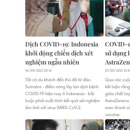
Dịch COVID-19: Indonesia
COVID-19
khởi động chiến dịch xét
sử dụng l
nghiệm ngẫu nhiên
AstraZen
16/05/2021 00:41
27/05/2021 10:5
Tất cả du khách đến thủ đô từ đảo
Qua các cuộc
Sumatra - điểm nóng lây lan dịch bệnh
kết luận rằn
COVID-19 hiện nay ở Indonesia - bắt
giữa chất lư
buộc phải xuất trình kết quả xét nghiệm
AstraZeneca
âm tính với virus SARS-CoV-2.
nam thanh ni
vaccine.