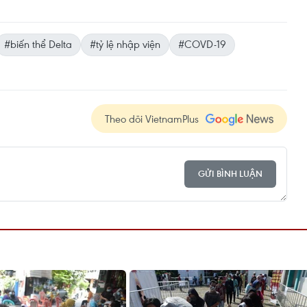
#biến thể Delta
#tỷ lệ nhập viện
#COVD-19
Theo dõi VietnamPlus
GỬI BÌNH LUẬN