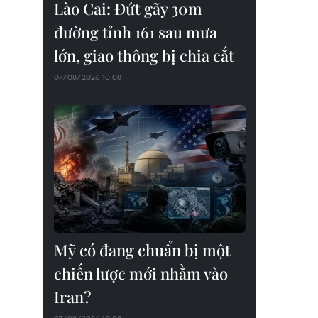
Lào Cai: Đứt gãy 30m
đường tỉnh 161 sau mưa
lớn, giao thông bị chia cắt
07/08/2026 10:08
Mỹ có đang chuẩn bị một
chiến lược mới nhằm vào
Iran?