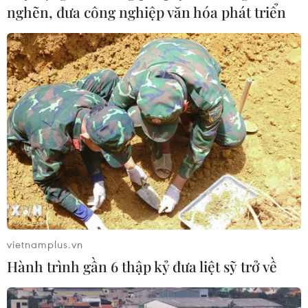
thể chế và hiện đại hóa công tác
nghẽn, đưa công nghiệp văn hóa phát triển
quản lý
05/08/2026 12:35
Ngân hàng trước làn sóng AI: Dữ liệu
là đòn bẩy, quản trị là chìa khóa
05/08/2026 09:25
Standard Chartered huy động thành
công khoản vay xã hội 721 triệu USD
cho HDBank
05/08/2026 07:46
vietnamplus.vn
Hành trình gần 6 thập kỷ đưa liệt sỹ trở về
Tăng tốc giải ngân đầu tư công,
chấm dứt tâm lý trông chờ