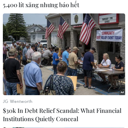
5.400 lít xăng nhưng báo hết
#Thừa Thiên-Huế
#Ngân hàng
#Hệ thống POS
#Liên thông
#Thanh toán
Anh
Theo dõi VietnamPlus
JG Wentworth
$30k In Debt Relief Scandal: What Financial
Institutions Quietly Conceal