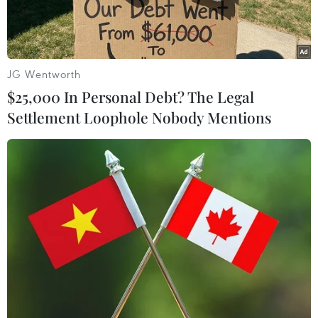
Phát triển nông thôn, Đầu tư và Phát triển, Xuất
nhập khẩu, SàiGòn Thương tín, Quốc tế, Kỹ
thương, Á Châu và Quân đội) chính thức kếtnối
liên thông mạng lưới thanh toán thẻ qua hệ
JG Wentworth
thống máy POS.
$25,000 In Personal Debt? The Legal
Settlement Loophole Nobody Mentions
Đây làphương thức thanh toán không dùng tiền
mặt mà ngân hàng cung cấp cho cácchủ thẻ để
thực hiện chi tiêu và mua bán hàng hóa dịch vụ
tại các đơnvị chấp nhận thẻ.
Chủ thẻ của một trong 10ngân hàng nói trên đã
có thể sử dụng thẻ để thanh toán tại POS của
cácngân hàng còn lại, khắc phục được hạn chế
trước đây của thẻthanh toán nội địa (thẻ ATM) –
thẻ của ngân hàng nào chỉ thanhtoán được tại