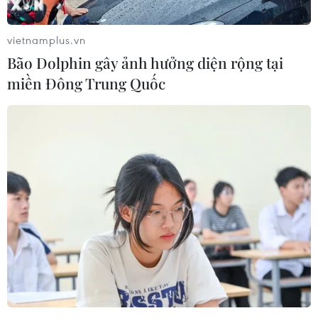
Làn sóng tấn công mạng nhằm vào
các quỹ đầu cơ lớn của Mỹ
vietnamplus.vn
06/08/2026 06:47
Bão Dolphin gây ảnh hưởng diện rộng tại
miền Đông Trung Quốc
Đồng USD trước bước ngoặt do đồng
yen mạnh lên và số liệu việc làm Mỹ
06/08/2026 05:14
Lãi suất ngân hàng ngày 6/8: Kỳ hạn
3 tháng đang được mức lãi suất tối đa
06/08/2026 00:06
Mỹ phát tín hiệu ủng hộ ổn định