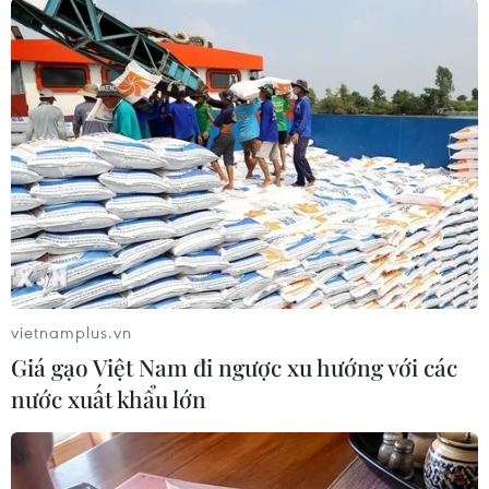
TIN CÙNG CHUYÊN MỤC
Bảo đảm an toàn hệ thống ngân
hàng và phát triển kinh tế số
09/08/2026 06:20
Cơ cấu lại vốn nhà nước tại doanh
nghiệp gắn với mục tiêu tăng trưởng
hai con số
vietnamplus.vn
07/08/2026 13:16
Giá gạo Việt Nam đi ngược xu hướng với các
nước xuất khẩu lớn
Bộ Tài chính: Thống nhất bốn
Chương trình mục tiêu quốc gia
thành một tổng thể