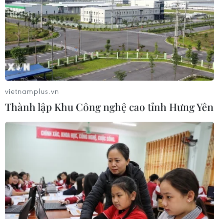
Munich
06/08/2026 15:57
Italy và Hy Lạp trở thành điểm nóng
của virus Tây sông Nile
06/08/2026 13:24
vietnamplus.vn
Thành lập Khu Công nghệ cao tỉnh Hưng Yên
Bão Dolphin hướng vào miền Đông
Trung Quốc, cảnh báo mưa lớn trên
diện rộng
06/08/2026 08:36
Làn sóng tấn công mạng nhằm vào
các quỹ đầu cơ lớn của Mỹ