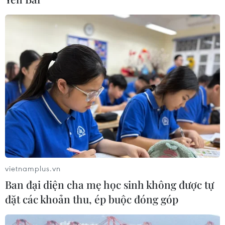
Nghệ nhân Đặng Văn Hậu
thổi sức sống mới cho nghệ thuật tò
he truyền thống
07/08/2026 03:19
Sập công trình tại Cuba khiến 2
người tử vong
07/08/2026 01:48
Syria: Nổ xe buýt gần thủ đô
Damascus khiến 2 người chết và 13
vietnamplus.vn
người bị thương
Ban đại diện cha mẹ học sinh không được tự
07/08/2026 00:50
đặt các khoản thu, ép buộc đóng góp
Ớt nhập khẩu từ Mexico khiến hàng