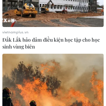
vietnamplus.vn
Đắk Lắk bảo đảm điều kiện học tập cho học
sinh vùng biên
TIN CÙNG CHUYÊN MỤC
Thổ Nhĩ Kỳ tăng cường truy quét IS,
bắt giữ hơn 100 nghi phạm
07/08/2026 14:55
Tây Ban Nha triệt phá đường dây
buôn người xuyên Địa Trung Hải
07/08/2026 12:13