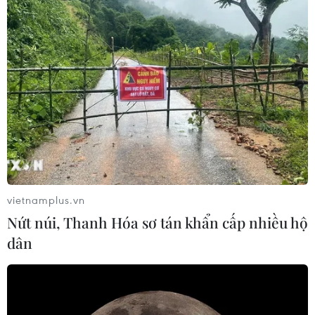
vietnamplus.vn
Nứt núi, Thanh Hóa sơ tán khẩn cấp nhiều hộ
dân