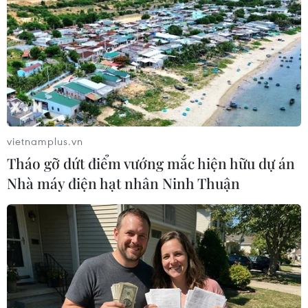
trong đó 3 người trong tình trạng nguy kịch.
vietnamplus.vn
Tháo gỡ dứt điểm vướng mắc hiện hữu dự án
Nhà máy điện hạt nhân Ninh Thuận
Cháy nhà máy hóa chất ở Pháp, lo ngại
nguy cơ ô nhiễm sông Seine