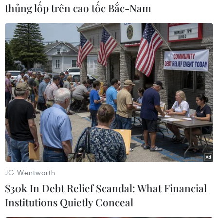
thủng lốp trên cao tốc Bắc-Nam
Tuyến tàu cao tốc này bắt đầu đi vào vận hành
từ tháng 9/2018. Công trình này là một phần
trong các nỗ lực thúc đẩy ngành du lịch trong
bối cảnh Saudi Arabia theo đuổi chính sách đa
dạng hóa nền kinh tế để giảm phụ thuộc vào
xuất khẩu dầu mỏ./.
(TTXVN/Vietnam+)
JG Wentworth
$30k In Debt Relief Scandal: What Financial
Institutions Quietly Conceal