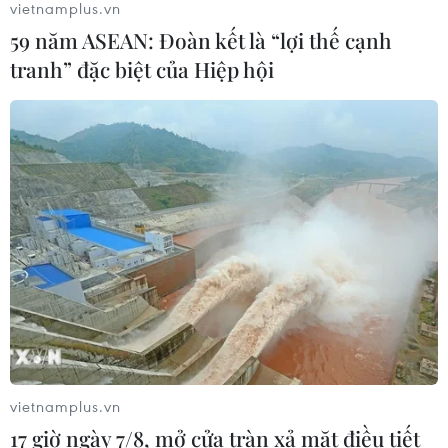
vietnamplus.vn
59 năm ASEAN: Đoàn kết là “lợi thế cạnh
Xem thêm
tranh” đặc biệt của Hiệp hội
CƠ QUAN CHỦ QUẢN: THÔNG TẤN XÃ VIỆT NAM
Tổng Biên tập: TRẦN TIẾN DUẨN
Phó Tổng Biên tập: NGUYỄN THỊ TÁM, KHÚC THANH
THỦY
Sở hữu trí tuệ
Quy định sử dụng
RSS
Hỗ trợ
vietnamplus.vn
17 giờ ngày 7/8, mở cửa tràn xả mặt điều tiết
Ngôn ngữ
TTXVN