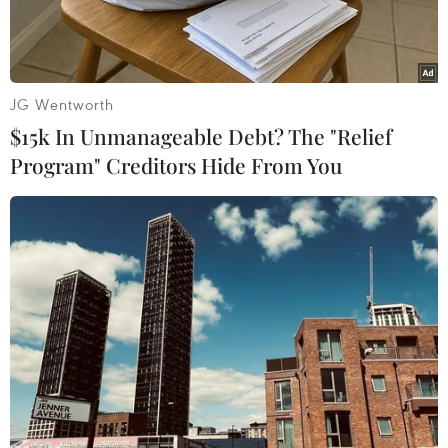
JG Wentworth
$15k In Unmanageable Debt? The "Relief
Program" Creditors Hide From You
Hiện trường vụ hỏa hoạn. (Nguồn: Reuters)
Ít nhất hai người đã thiệt mạng sau vụ hỏa hoạn
xảy ra bên trong trại tị nạn Moria trên đảo
Lesvos của Hy Lạp ngày 29/9.
Kênh truyền hình địa phương ALPHA cho biết
vụ hỏa hoạn xảy ra khi một nhóm người sinh