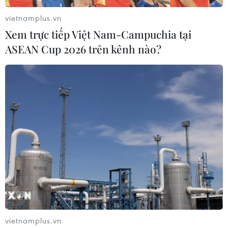
vietnamplus.vn
Xem trực tiếp Việt Nam-Campuchia tại
ASEAN Cup 2026 trên kênh nào?
Saudi Arabia: Hỏa hoạn tại ga tàu cao tốc
Haramain
29/09/2019 13:09
Một số máy bay trực thăng đã được huy động tiếp cận
hiện trường. Các nỗ lực dập tắt đám cháy vẫn đang
được thực hiện. Kênh Al Arabiya đưa tin ngọn lửa bùng
phát vào khoảng 12h25 giờ địa phương.
vietnamplus.vn