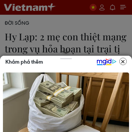
ĐỜI SỐNG
Hy Lạp: 2 mẹ con thiệt mạng
trong vụ hỏa hoạn tại trại tị
nạn
Khám phá thêm
Phương Hoa
30/09/2019 01:18
Vụ hỏa hoạn bên trong trại tị nạn Moria trên đảo
Lesvos của Hy Lạp xảy ra khi một nhóm người sinh
sống trong trại tị nạn đã có hành vi đốt phá, yêu
cầu được chuyển vào đất liền.