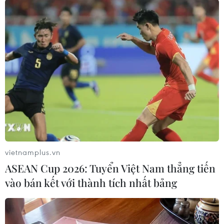
#Hỏa hoạn
#Tị nạn
#Đảo Lesvos
#Thị trưởng
#Biển đỏ
Arập Xêút
Hy Lạp
Theo dõi VietnamPlus
vietnamplus.vn
ASEAN Cup 2026: Tuyển Việt Nam thẳng tiến
vào bán kết với thành tích nhất bảng
TIN LIÊN QUAN