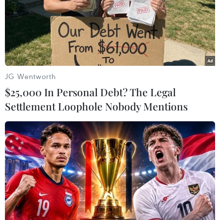
26/09/2019 10:59
Chỉ huy lực lượng cứu hỏa địa phương cảnh báo nhiều
khu vực của nhà máy có thể phát nổ, gây ra phản ứng
dây chuyền và tạo nên đám cháy gây thiệt hại lớn.
JG Wentworth
$25,000 In Personal Debt? The Legal
Settlement Loophole Nobody Mentions