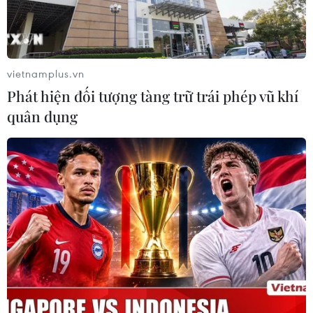
vietnamplus.vn
Phát hiện đối tượng tàng trữ trái phép vũ khí
quân dụng
Trục hàng hải toàn cầu trong nhiệm kỳ hai
của Tổng thống Indonesia
17/07/2019 00:55
Năm 2014, khi vừa đắc cử Tổng thống Indonesia nhiệm
kỳ đầu tiên, ông Jokowi đã nhấn mạnh tham vọng biến
Indonesia trở thành một trung tâm hàng hải toàn cầu.