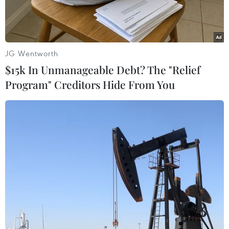
JG Wentworth
$15k In Unmanageable Debt? The "Relief
Program" Creditors Hide From You
(Nguồn: researchgate.net)
Theo Nhóm làm việc Tam giác tăng trưởng
Indonesia-Malaysia-Thái Lan (IMT-GT),
Indonesia và Malaysia đang nỗ lực thúc đẩy mở