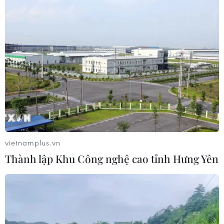
qua
06/08/2026 22:56
Nước thải từ máy bay có thể giúp
phát hiện sớm nguy cơ đại dịch
06/08/2026 22:30
Tây Ban Nha: 100 người thiệt mạng
trong vụ vượt biển ồ ạt vào Ceuta
vietnamplus.vn
06/08/2026 16:03
Thành lập Khu Công nghệ cao tỉnh Hưng Yên
Đức tuyên án chung thân đối tượng
gây vụ lao xe vào đám đông ở
Munich