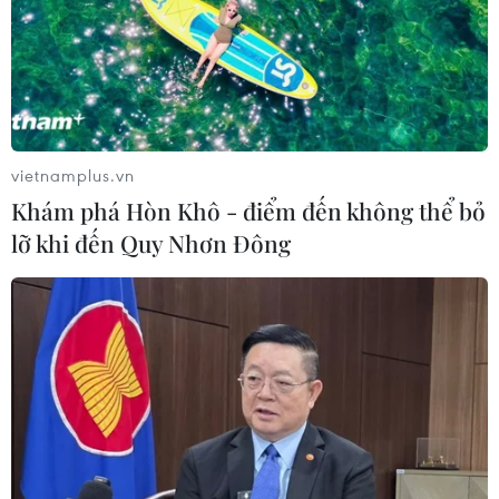
Anh công bố kết quả điều tra ban
đầu vụ đâm dao ở trung tâm London
06/08/2026 06:00
vietnamplus.vn
Khám phá Hòn Khô - điểm đến không thể bỏ
Hàn Quốc tăng cường giải pháp
lỡ khi đến Quy Nhơn Đông
ngăn chặn đánh bạc trực tuyến trong
quân đội
06/08/2026 04:52
Khẩn trường khám nghiệm
hiện trường, điều tra nguyên nhân
vụ cháy chợ Biên Hòa
06/08/2026 04:37