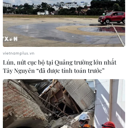
vietnamplus.vn
Lún, nứt cục bộ tại Quảng trường lớn nhất
Tây Nguyên “đã được tính toán trước”
TIN CÙNG CHUYÊN MỤC
Tây Ban Nha triệt phá đường dây
buôn người xuyên Địa Trung Hải
07/08/2026 12:13