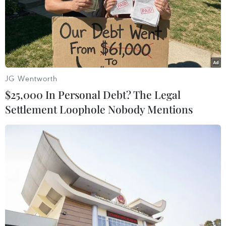
Nguyên nhân thúc đẩy ý tưởng di dời thủ
JG Wentworth
đô của Indonesia
$25,000 In Personal Debt? The Legal
06/06/2019 00:52
Settlement Loophole Nobody Mentions
Indonesia từ lâu đã ấp ủ ý tưởng di dời thủ đô Jakarta,
một thành phố nằm ở bờ biển phía Tây Bắc của đảo
Java thuộc khu vực Đông Nam Á.