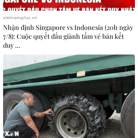
vietnamplus.vn
Nhận định Singapore vs Indonesia (20h ngày
7/8): Cuộc quyết đấu giành tấm vé bán kết
duy …
ASEAN nhất trí công nhận lẫn nhau về các
sản phẩm xe hơi
19/07/2019 07:28
Các nước ASEAN chuẩn bị ký kết Thỏa thuận công nhận
lẫn nhau (MRA) về xe hơi và phụ tùng, giúp giảm chi
phí sản xuất và tạo thuận lợi cho hoạt động xuất nhập