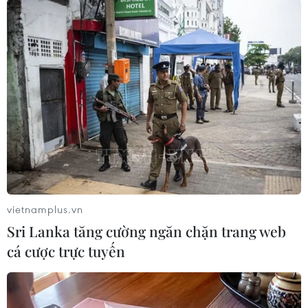
#Đường thủy
#Quan hệ song phương
#Khách du lịch
vietnamplus.vn
Sri Lanka tăng cường ngăn chặn trang web
#Đông Nam Á
#ASEAN
Indonesia
Malaysia
cá cược trực tuyến
Theo dõi VietnamPlus