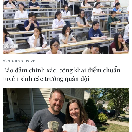
Indonesia chuẩn bị gia nhập nhóm nước
thu nhập trên trung bình?
11/05/2019 06:35
Với thu nhập bình quân đầu người ở mức 3.846 USD hồi
năm 2017, Indonesia đang tiến gần đến nhóm quốc gia
có thu nhập trên trung bình (UMIC) và dự kiến sẽ gia
vietnamplus.vn
nhập nhóm này trong vòng 5 năm tới.
Bảo đảm chính xác, công khai điểm chuẩn
tuyển sinh các trường quân đội