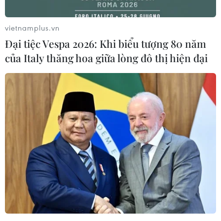
Đồn, tỉnh Quảng Ninh).
vietnamplus.vn
Đại tiệc Vespa 2026: Khi biểu tượng 80 năm
của Italy thăng hoa giữa lòng đô thị hiện đại
Những cách phòng tránh sét và sơ
cứu khi bị sét đánh
19/08/2019 02:04