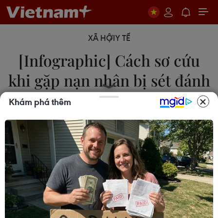
XÃ HỘI
Y TẾ
[Infographic] Cách sơ cứu
khi gặp nạn nhân bị sét đánh
Khám phá thêm
22/08/2019 08:12
Khi gặp người bị sét đánh, nếu nạn nhân hôn mê
thì cần kiểm tra xem còn thở hay không. Nếu
ngừng thở, cần tiến hành hồi sinh tim phổi ngay
lập tức.