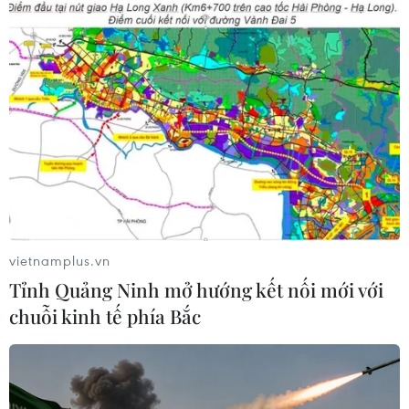
Hệ thống y tế đa cực, đưa y tế đến
gần dân
04/08/2026 04:55
Bộ Y tế đề xuất 8 nhóm chính sách
trong sửa đổi Luật hiến, ghép mô,
tạng
vietnamplus.vn
03/08/2026 14:44
Tỉnh Quảng Ninh mở hướng kết nối mới với
chuỗi kinh tế phía Bắc
Quảng Ninh chấm dứt cơ sở giết mổ
động vật không đủ điều kiện trước
31/10
03/08/2026 11:31