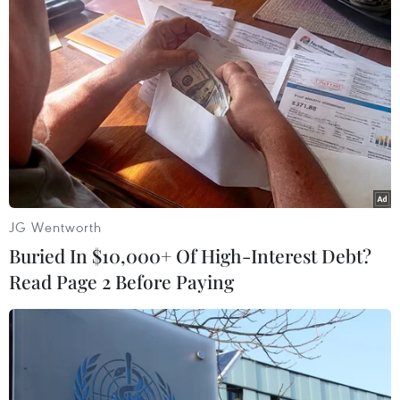
Đắk Lắk: Liên tiếp xảy ra các vụ sét đánh
làm 2 người thương vong
30/05/2018 04:26
Trên địa bàn tỉnh Đắk Lắk vừa xảy ra hai vụ sét đánh
khiến 1 người tử vong, 1 người bị thương nặng đang cấp
cứu tại Bệnh viện Đa khoa tỉnh Đắk Lắk.
JG Wentworth
Buried In $10,000+ Of High-Interest Debt?
Read Page 2 Before Paying