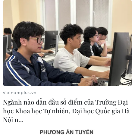
yêu cầu
05/08/2026 02:26
Bác sỹ vượt biển giữa đêm cứu
thuyền viên người Nga nghi bị đột
quỵ
04/08/2026 13:21
Tháo gỡ "điểm nghẽn" dữ liệu: Bộ Y
tế tăng tốc chuyển đổi số toàn diện
04/08/2026 08:08
vietnamplus.vn
Ngành nào dẫn đầu số điểm của Trường Đại
học Khoa học Tự nhiên, Đại học Quốc gia Hà
Bộ Y tế ban hành Kế hoạch dự phòng
Nội n…
thương tích giai đoạn 2026-2030
04/08/2026 07:41