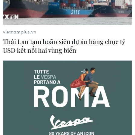
vietnamplus.vn
Thái Lan tạm hoãn siêu dự án hàng chục tỷ
USD kết nối hai vùng biển
Quảng Ninh: Sét đánh đúng mũi tàu làm
một ngư dân tử vong
29/07/2019 10:50
Trưa 29/7, sét đã đánh chết một ngư dân khi người này
đang trên đường trở về nhà sau buổi khai thác hải sản
trên vùng biển Quan Lạn ở khu vực Đầu Gót (huyện Vân