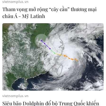
vietnamplus.vn
Khi gặp trường hợp có người bị sét đánh, nếu nạn nhân
Tham vọng mở rộng “cây cầu” thương mại
vẫn tỉnh thì chỉ cần ủ ấm, cho uống ít rượu (khoảng
châu Á - Mỹ Latinh
20ml) và nước trà đường nóng; sau đó đưa đến cơ sở y
tế gần nhất để được cấp cứu kịp thời.
vietnamplus.vn
Siêu bão Doldphin đổ bộ Trung Quốc khiến