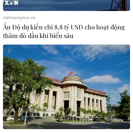
Bộ Y tế : Trên 22% người trưởng
thành thiếu vận động thể lực
vietnamplus.vn
31/07/2026 04:10
Ấn Độ dự kiến chi 8,8 tỷ USD cho hoạt động
thăm dò dầu khí biển sâu
TP Hồ Chí Minh đồng hành để trẻ
mắc bệnh hiểm nghèo không lỡ cơ
hội học tập và điều trị
30/07/2026 13:53
Xem thêm