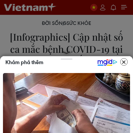
ĐỜI SỐNG
SỨC KHỎE
[Infographics] Cập nhật số
ca mắc bệnh COVID-19 tại
Hàn Quốc
Khám phá thêm
24/02/2020 14:05
Chiều 24/2, Hàn Quốc đã ghi nhận thêm 70 ca
mới nhiễm virus SARS-CoV-2, nâng tổng số ca mắc
bệnh viêm đường hô hấp cấp COVID-19 lên 833
trường hợp.