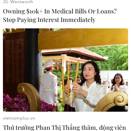
JG Wentworth
Owning $10k+ In Medical Bills Or Loans?
Stop Paying Interest Immediately
(TTXVN/Vietnam+)
vietnamplus.vn
Thứ trưởng Phan Thị Thắng thăm, động viên