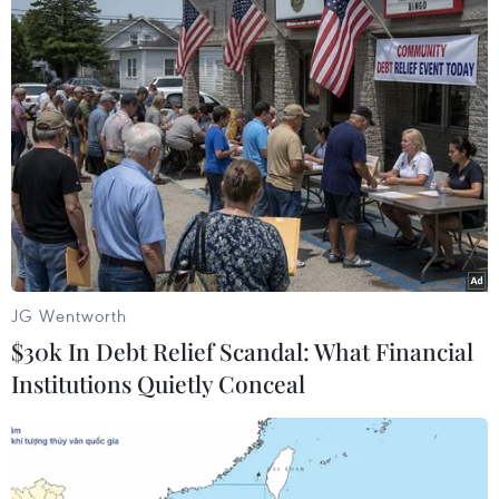
Giám sát sức khỏe những người lưu
chuyển qua Hàn Quốc, Nhật Bản
24/02/2020 09:04
Hải Phòng đã cách ly những người Việt Nam trở về từ
Daegu và tỉnh Bắc Gyeongsang (Hàn Quốc) để theo
dõi, giám sát sức khỏe; trong khi Đà Nẵng cách ly 80
hành khách bay từ Daegu trên máy bay VJ871.
JG Wentworth
$30k In Debt Relief Scandal: What Financial
Institutions Quietly Conceal