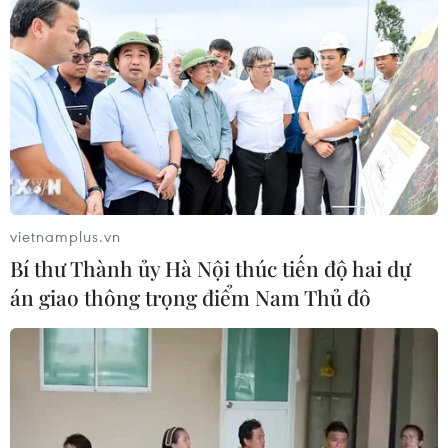
Mỹ thu hồi gần 1,6 triệu quả trứng do
nguy cơ nhiễm khuẩn Salmonella
24/07/2026 05:34
Venezuela ghi nhận 3 ca tử vong do
virus Hanta
22/07/2026 06:57
vietnamplus.vn
Bí thư Thành ủy Hà Nội thúc tiến độ hai dự
Sản phụ ở Australia sinh 4 bé gái
án giao thông trọng điểm Nam Thủ đô
cùng trứng theo cách hoàn toàn tự
nhiên
22/07/2026 06:38
Thành phố Hồ Chí Minh: 5 người tử