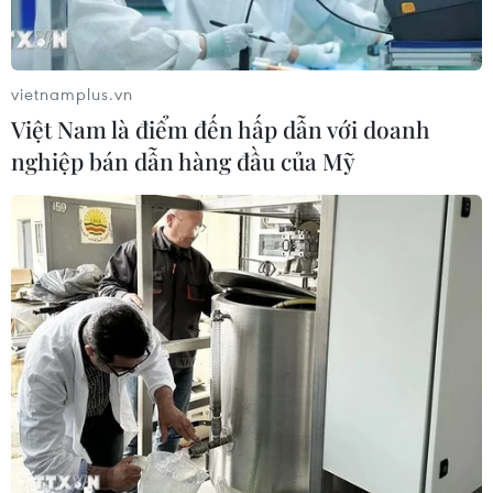
đường hô hấp cấp COVID-19, trong khi số ca nhiễm lên
tới 833 người.
vietnamplus.vn
Việt Nam là điểm đến hấp dẫn với doanh
nghiệp bán dẫn hàng đầu của Mỹ
Hàn Quốc tự động gia hạn thị thực cho
người nước ngoài, tránh tiếp xúc