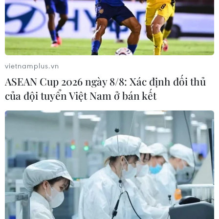
vietnamplus.vn
ASEAN Cup 2026 ngày 8/8: Xác định đối thủ
của đội tuyển Việt Nam ở bán kết
Dịch COVID-19: Hàn Quốc có ca tử vong
thứ 8, ca nhiễm lên tới 833
24/02/2020 10:35
Tính đến 17 giờ ngày 24/2, đã có thêm 2 ca tử vong tại
Hàn Quốc do nhiễm virus SARS-CoV-2 gây bệnh viêm