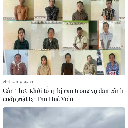
vietnamplus.vn
Cần Thơ: Khởi tố 19 bị can trong vụ dàn cảnh
cướp giật tại Tân Huê Viên