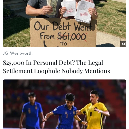
JG Wentworth
$25,000 In Personal Debt? The Legal
COVID-19: Hàn Quốc xem xét thiết lập
Settlement Loophole Nobody Mentions
ngân sách bổ sung khẩn cấp
24/02/2020 10:38
Tổng thống Hàn Quốc Moon Jae-in cho rằng cần phải
huy động tất cả các nguồn lực của đất nước để ngăn
chặn sự lây lan của dịch COVID-19.