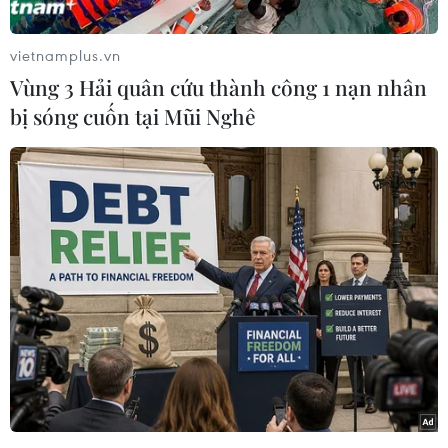
vietnamplus.vn
Vùng 3 Hải quân cứu thành công 1 nạn nhân
bị sóng cuốn tại Mũi Nghê
(Nhấp chuột vào ảnh để xem kích thước chuẩn)
Hàn Quốc đã trở thành nước có số ca mắc
COVID-19 cao nhất ngoài Trung Quốc.
Chính phủ Hàn Quốc đang cân nhắc đưa ra một
ngân sách bổ sung khẩn cấp để hỗ trợ giảm
thiểu những tác động của dịch bệnh COVID-19
đối với nền kinh tế nước này./.