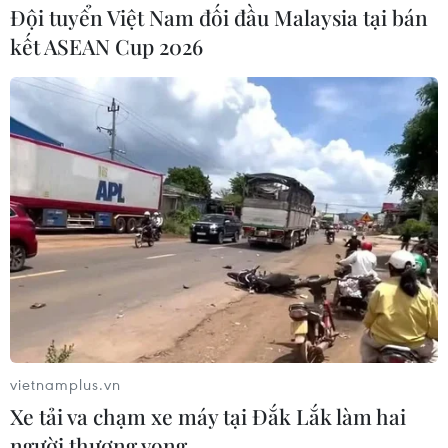
Đội tuyển Việt Nam đối đầu Malaysia tại bán
kết ASEAN Cup 2026
vietnamplus.vn
Xe tải va chạm xe máy tại Đắk Lắk làm hai
người thương vong