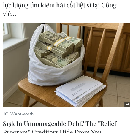
lực lượng tìm kiếm hài cốt liệt sĩ tại Công
viê…
#COVID-19
#Viêm đường hô hấp cấp
#Virus corona
#Ca nhiễm COVID-19
#SARS-CoV-2
Hàn Quốc
JG Wentworth
$15k In Unmanageable Debt? The "Relief
Theo dõi VietnamPlus
Program" Creditors Hide From You