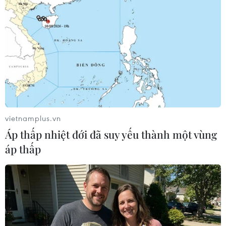
Hành khách đến, trở về từ vùng dịch Hàn
Quốc được yêu cầu cách ly
24/02/2020 09:38
Hành khách nhập cảnh từ Hàn Quốc tại tất cả các cửa
vietnamplus.vn
khẩu phải khai báo y tế bắt buộc từ 15 giờ ngày 23/2;
Áp thấp nhiệt đới đã suy yếu thành một vùng
khách từ Daegu, Hàn Quốc khi đến Việt Nam phải thực
áp thấp
hiện cách ly 14 ngày.