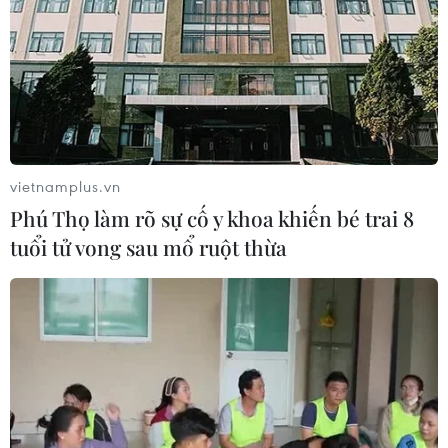
Yếu tố di truyền có thể quyết định
quá trình phát triển ung thư
02/08/2026 09:43
Phương pháp mới giúp phát hiện
vietnamplus.vn
sớm bệnh Alzheimer
Phú Thọ làm rõ sự cố y khoa khiến bé trai 8
30/07/2026 14:27
tuổi tử vong sau mổ ruột thừa
Virus H5N1 lây lan trong quần thể
chim bản địa tại Australia
29/07/2026 11:42