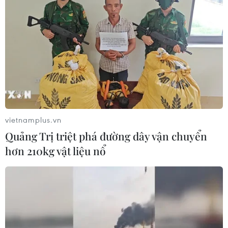
Mỹ dự kiến mua 500 triệu liều vaccine để
cung cấp qua cơ chế COVAX
19/09/2021 10:09
Nhà Trắng dự kiến sẽ công bố về thỏa thuận trước thềm
một hội nghị thượng đỉnh quốc tế về COVID-19 vào
ngày 22/9 dưới dạng trực tuyến bên lề Đại hội đồng
Liên hợp quốc.
vietnamplus.vn
Quảng Trị triệt phá đường dây vận chuyển
hơn 210kg vật liệu nổ