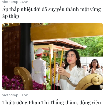
vietnamplus.vn
Áp thấp nhiệt đới đã suy yếu thành một vùng
áp thấp
Lào tăng cường các biện pháp phòng dịch
COVID-19 tại thủ đô Vientiane
19/09/2021 08:26
Vientiane tiếp tục ghi nhận số ca cộng đồng cao nhất cả
nước với 225 ca; trong đó ổ dịch tại một nhà máy may
mặc trên địa bàn vẫn diễn biến phức tạp khi ghi nhận
179 ca.
vietnamplus.vn
Thứ trưởng Phan Thị Thắng thăm, động viên