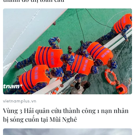
đối với Auckland.
vietnamplus.vn
Vùng 3 Hải quân cứu thành công 1 nạn nhân
Malaysia sẽ tiêm mũi vaccine COVID-19
bị sóng cuốn tại Mũi Nghê
tăng cường cho người già
19/09/2021 10:10