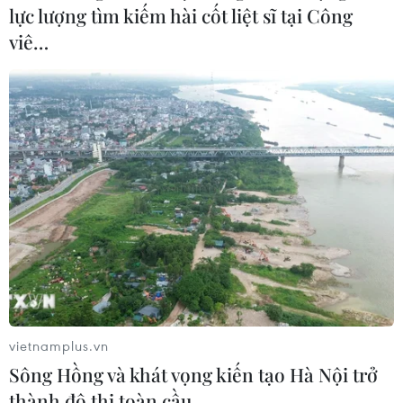
lực lượng tìm kiếm hài cốt liệt sĩ tại Công
viê…
Australia đẩy nhanh tiêm chủng, New
Zealand điều chỉnh phong tỏa
19/09/2021 08:22
Australia phải thừa nhận khả năng không thể loại bỏ
vietnamplus.vn
hoàn toàn dịch, trong khi Thủ tướng New Zealand dự
Sông Hồng và khát vọng kiến tạo Hà Nội trở
kiến sẽ công bố quyết định điều chỉnh cấp độ cảnh báo
thành đô thị toàn cầu