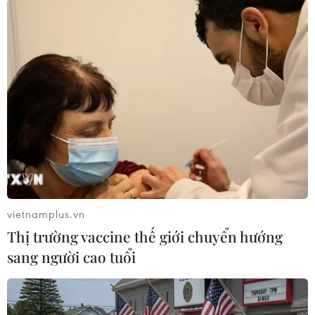
#Dịch COVID-19
#Bảo tàng
#Khách tham quan
#Ca mắc
#Vaccine
#Quy định dịch tễ
Iran
Theo dõi VietnamPlus
vietnamplus.vn
Thị trường vaccine thế giới chuyển hướng
TIN LIÊN QUAN
sang người cao tuổi