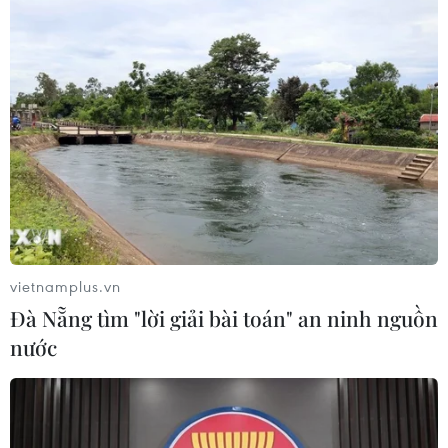
Đà Nẵng tổ chức Lễ hội Sâm Ngọc
Linh 2026: Cam kết 100% sâm thật
17/07/2026 06:09
Tìm ra cơ chế gây bệnh ung thư
xương hiếm gặp
17/07/2026 01:05
vietnamplus.vn
Đà Nẵng tìm "lời giải bài toán" an ninh nguồn
Xem thêm
nước