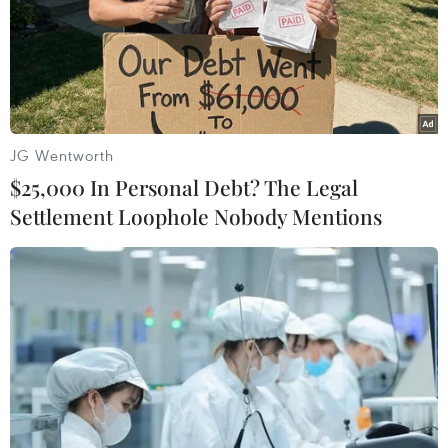
hoàn toàn tại 4 quận trung tâm là Chanthabouly,
Sikhottabong, Sisattanak và Xaysettha, trong khi việc đi
lại tại 3 quận khác sẽ bị phong tỏa một phần.
JG Wentworth
$25,000 In Personal Debt? The Legal
Settlement Loophole Nobody Mentions
Singapore tính toán cái giá để