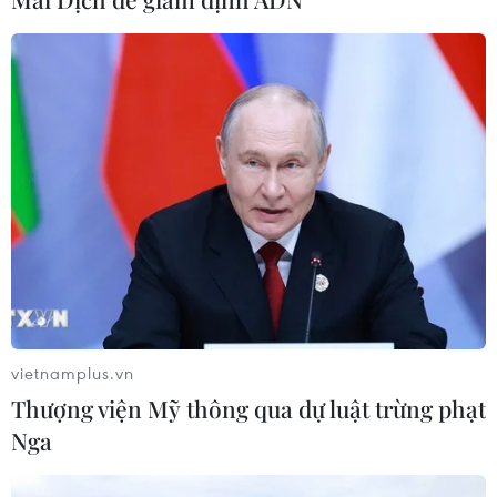
Phía Nam châu Phi tăng cường phối
hợp ngăn chặn dịch Ebola
19/07/2026 01:03
Điều gì tạo nên niềm tin khi lựa chọn
dinh dưỡng đầu đời cho trẻ?
18/07/2026 01:00
vietnamplus.vn
Phân bổ ngân sách chăm sóc sức
Thượng viện Mỹ thông qua dự luật trừng phạt
khỏe và dân số: Ưu tiên các địa bàn
Nga
khó khăn
17/07/2026 22:30