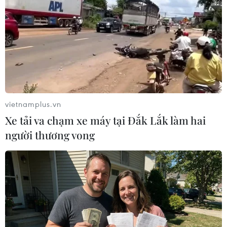
vietnamplus.vn
Xe tải va chạm xe máy tại Đắk Lắk làm hai
người thương vong
Lào phong tỏa toàn diện trung tâm
Vientiane do phát hiện ổ dịch mới
19/09/2021 01:44
Theo đề xuất, Vientiane sẽ áp dụng lệnh phong tỏa