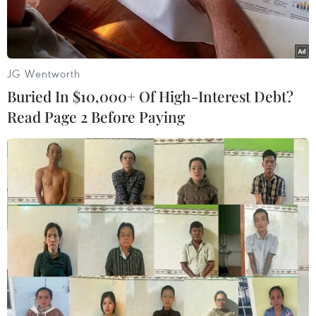
JG Wentworth
Buried In $10,000+ Of High-Interest Debt?
Read Page 2 Before Paying
Khách tham quan bảo tàng quốc gia Iran. (Ảnh: AFP)
Ngày 19/9, Iran đã cho mở cửa trở lại các bảo
tàng ở thủ đô Tehran và nhiều thành phố khác
sau hơn 1 năm ngừng hoạt động vì đại dịch
COVID-19.
Giám đốc các viện bảo tàng của Iran,