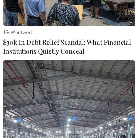
JG Wentworth
$30k In Debt Relief Scandal: What Financial
Institutions Quietly Conceal
Nhân viên y tế Israel điều trị cho bệnh nhân nhiễm COVID-19 tại
bệnh viện ở Haifa. (Ảnh: AFP/TTXVN)
Khi biến thể Omicron của virus SARS-Cov-2 lây
lan nhanh chóng ở Israel, số bệnh nhân nhập
viện là người chưa tiêm vaccine ngày càng tăng