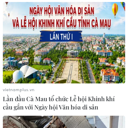
vietnamplus.vn
Mô hình chống dịch COVID-19 của Israel
Lần đầu Cà Mau tổ chức Lễ hội Khinh khí
trước làn sóng Omicron
cầu gắn với Ngày hội Văn hóa di sản
11/01/2022 14:57
Israel hiện đang đối mặt với số ca mắc COVID-19 cao