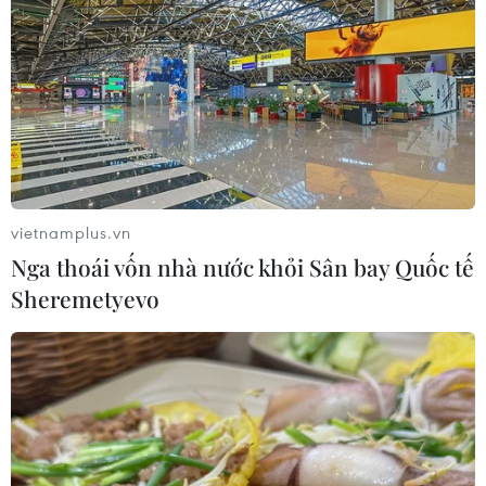
mới COVID-19 cao chưa từng có
12/01/2022 06:16
Pháp ghi nhận số ca mắc mới cao nhất trong ngày với
368.149 ca, trong khi Thổ Nhĩ Kỳ ghi nhận tới 74.266 ca
mắc mới COVID-19, mức cao nhất kể từ đầu đại dịch
vietnamplus.vn
Nga thoái vốn nhà nước khỏi Sân bay Quốc tế
Sheremetyevo