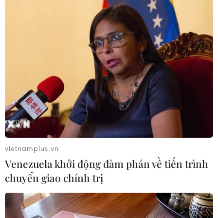
Theo Tiến sỹ Oren Kobiler, nhà nghiên cứu
miễn dịch học tại Đại học Tel Aviv, mối liên hệ
giữa việc tiêm phòng bệnh và mức độ nghiêm
trọng khi mắc bệnh tại Israel được cho là khá
tương đồng với tình hình tại Mỹ, quốc gia đã
chứng kiến Omicron tổng lực hoành hành trong
vài tuần trước.
[Israel dự báo sẽ có 2 đến 3 triệu người
nhiễm biến thể Omicron]
vietnamplus.vn
Tại New York, gần 90% các ca nhập viện vì
Venezuela khởi động đàm phán về tiến trình
COVID-19 là người chưa tiêm phòng. Dù số
chuyển giao chính trị
người đã tiêm phòng nhưng vẫn mắc bệnh ghi
nhận trong làn sóng dịch bệnh do Omicron gây
ra cao hơn so với các làn sóng trước nhưng tình