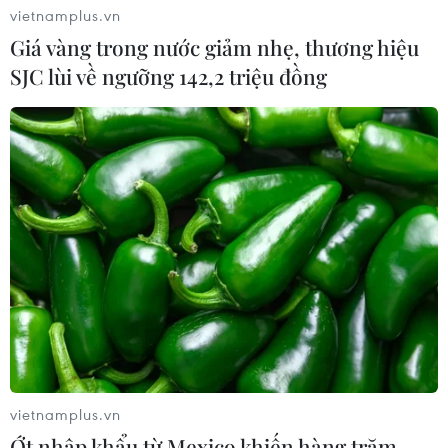
vietnamplus.vn
Giá vàng trong nước giảm nhẹ, thương hiệu
SJC lùi về ngưỡng 142,2 triệu đồng
vietnamplus.vn
Ớt nhập khẩu từ Mexico khiến hàng trăm