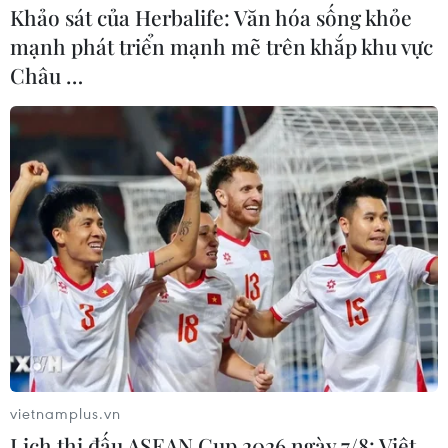
Khảo sát của Herbalife: Văn hóa sống khỏe
mạnh phát triển mạnh mẽ trên khắp khu vực
Châu …
Israel nới lỏng hàng loạt quy định phòng
dịch dù số ca mắc cao kỷ lục
09/01/2022 10:55
Mặc dù ghi nhận số ca mắc cao kỷ lục 18.780 ca trong
24 giờ qua, Israel đã bãi bỏ lệnh cấm đi lại tới các
nước có nguy cơ cao, được áp dụng từ cuối tháng
11/2021 sau khi phát hiện biến thể Omicron.
vietnamplus.vn
Lịch thi đấu ASEAN Cup 2026 ngày 7/8: Việt