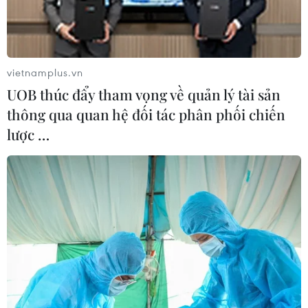
vietnamplus.vn
UOB thúc đẩy tham vọng về quản lý tài sản
thông qua quan hệ đối tác phân phối chiến
lược …
#COVID-19
#biến thể Omicron
#tiêm mũi vaccine thứ 4
#bệnh nhân COVID-19 thể nặng
Israel
Theo dõi VietnamPlus