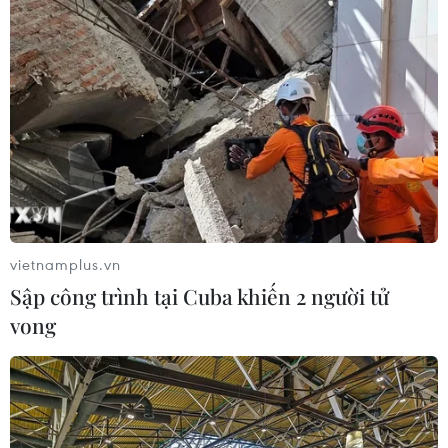
chưa từng có do biến thể Omicron, với hơn 37.887 ca
mắc mới ghi nhận ngày 11/1, mức cao nhất từ trước tới
nay.
vietnamplus.vn
Sập công trình tại Cuba khiến 2 người tử
vong
Nhiều nước châu Âu ghi nhận số ca mắc