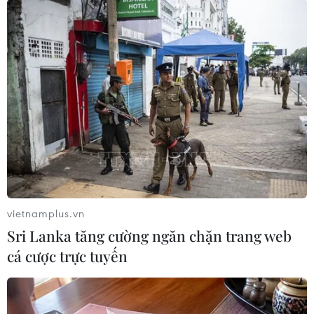
06/08/2026 11:54
Thái Lan phát hiện hóa thạch khủng
long ăn thịt hơn 130 triệu năm tuổi
05/08/2026 00:00
Australia lập kỷ lục Guinness với thỏi
vàng lớn nhất thế giới
01/08/2026 09:55
vietnamplus.vn
Sri Lanka tăng cường ngăn chặn trang web
cá cược trực tuyến
Sản phụ ở Australia sinh 4 bé gái
cùng trứng theo cách hoàn toàn tự
nhiên