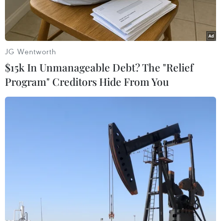
khoảng 2 triệueuro, cho chú chó thân yêu của
mình.
Quyết định trên được đưa ra sau khi chồng bà
JG Wentworth
qua đời.
$15k In Unmanageable Debt? The "Relief
Program" Creditors Hide From You
Bản di chúc được luật sự riêng của bà là Lucia
Esposito công bố vào ngày21/10. Theo đó, toàn
bộ gia sản của người phụ nữ này gồm hai căn
hộ, một số lôđất, cũng như các tài khoản ngân
hàng sẽ thuộc về chú chó Kikko, vốn được bà
rấtyêu quý.
Luật sư Lucia Esposito cho biết khách hàng của
bà đã tự tay ký vào bản dichúc nói trên, đồng
thời nhấn mạnh bà đã tham vấn một số đồng