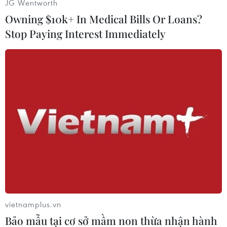
JG Wentworth
Sáu đó, người phụ nữ trên đã phải chỉ định luật
Owning $10k+ In Medical Bills Or Loans?
sư Lucia Esposito làmngười thực hiện nguyện
vọng của mình./.
Stop Paying Interest Immediately
An Nhân (Vietnam+)
vietnamplus.vn
Bảo mẫu tại cơ sở mầm non thừa nhận hành