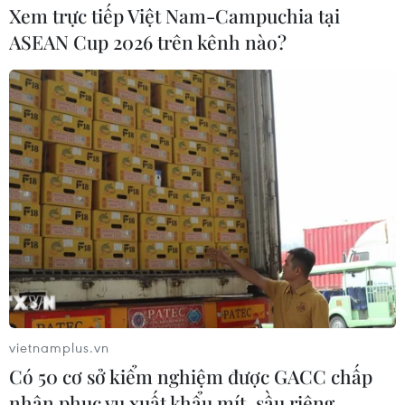
dầu ăn thay dầu diesel tại CH Czech
Xem trực tiếp Việt Nam-Campuchia tại
08/04/2026 01:47
ASEAN Cup 2026 trên kênh nào?
Bức họa Ấn Độ lập kỷ lục đấu giá gần
18 triệu USD
02/04/2026 14:26
Phát hiện cá voi nhà táng biết "đỡ đẻ"
cho đồng loại
28/03/2026 01:20
vietnamplus.vn
Nam Phi lần đầu thực hiện thủ thuật
Có 50 cơ sở kiểm nghiệm được GACC chấp
đổi màu mắt vĩnh viễn
nhận phục vụ xuất khẩu mít, sầu riêng