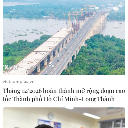
Anh: Có điều gì đặc biệt trong bữa ăn
trưa Chủ Nhật đắt hàng nhất thế
giới?
13/02/2026 22:08
Xem thêm
vietnamplus.vn
Tháng 12/2026 hoàn thành mở rộng đoạn cao
tốc Thành phố Hồ Chí Minh-Long Thành
CƠ QUAN CHỦ QUẢN: THÔNG TẤN XÃ VIỆT NAM
Tổng Biên tập: TRẦN TIẾN DUẨN
Phó Tổng Biên tập: NGUYỄN THỊ TÁM, KHÚC THANH