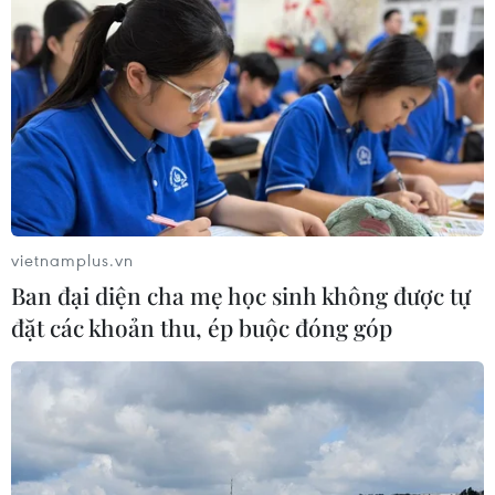
THỦY
Sở hữu trí tuệ
Quy định sử dụng
RSS
Hỗ trợ
Ngôn ngữ
TTXVN
Dịch vụ tin
Quảng cáo
Liên hệ
vietnamplus.vn
Ban đại diện cha mẹ học sinh không được tự
đặt các khoản thu, ép buộc đóng góp
Giấy phép số: 1374/GP-BTTTT do Bộ Thông tin và Truyền thông
cấp ngày 11/9/2008.
Quảng cáo: Phó TBT Nguyễn Thị Tám: 093.5958688, Email:
tamvna@gmail.com
Điện thoại: (024) 39411349 - (024) 39411348, Fax: (024)