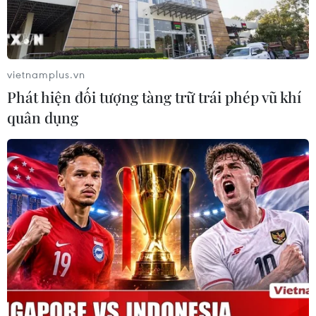
Sự cố hi hữu: Máy bay va vào cột đèn
trước khi hạ cánh tại Mỹ
04/05/2026 02:49
vietnamplus.vn
Phát hiện đối tượng tàng trữ trái phép vũ khí
Hải Phòng: Chùa Cương Xá xác lập
quân dụng
kỷ lục châu Á về tường đá khắc chữ
Vạn
03/05/2026 05:42
Hành trình kỷ lục chinh phục “nóc
nhà thế giới” của chàng trai 27 tuổi
29/04/2026 10:21
Hành khách “đặc biệt” chào đời trên