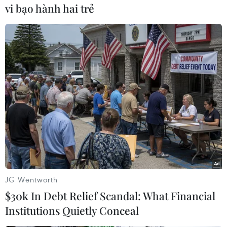
vi bạo hành hai trẻ
#Italy
#Di chúc
#Cún yêu
#Tài khoản
#Vật nuôi
Italy
Theo dõi VietnamPlus
JG Wentworth
TIN CÙNG CHUYÊN MỤC
$30k In Debt Relief Scandal: What Financial
Buổi hòa nhạc kéo dài 639 năm vừa
Institutions Quietly Conceal
mới hoàn thành 4% hành trình