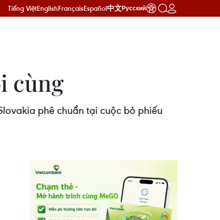
Tiếng Việt
English
Français
Español
中文
Русский
i cùng
lovakia phê chuẩn tại cuộc bỏ phiếu