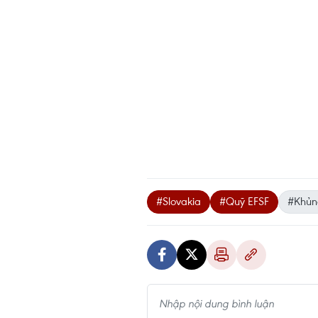
#Slovakia
#Quỹ EFSF
#Khủn