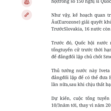
hộ(trong số 150 nghị sĩ Quố
Như vậy, kế hoạch quan t
Âu(Eurozone) giải quyết kh
TrướcSlovakia, 16 nước còn 
Trước đó, Quốc hội nước 
tổngtuyển cử trước thời hạn
để đảngđối lập chủ chốt Sm
Thủ tướng nước này Iveta
đảngđối lập để có thể đưa 
lần nữa,sau khi chịu thất bạ
Dự kiến, cuộc tổng tuyển
10/3năm tới, thay vì năm 201