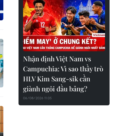
Nhận định Việt Nam vs
Campuchia: Vì sao thầy trò
HLV Kim Sang-sik cần
giành ngôi đầu bảng?
06/08/2026 11:05