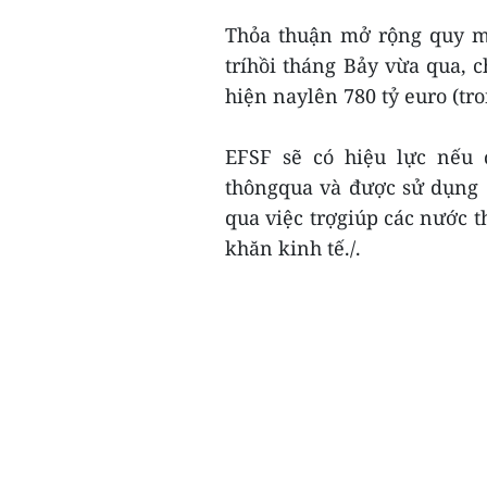
Thỏa thuận mở rộng quy m
tríhồi tháng Bảy vừa qua, 
hiện naylên 780 tỷ euro (tr
EFSF sẽ có hiệu lực nếu 
thôngqua và được sử dụng đ
qua việc trợgiúp các nước 
khăn kinh tế./.