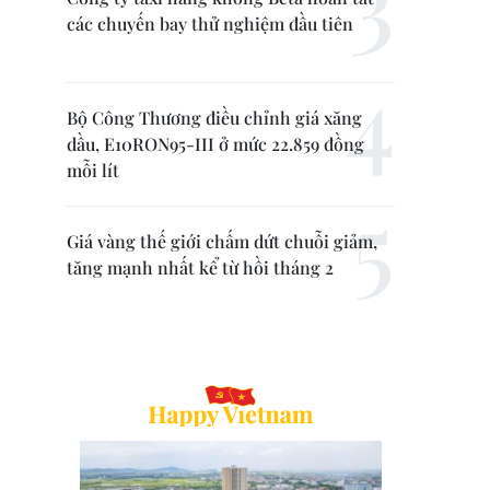
các chuyến bay thử nghiệm đầu tiên
Bộ Công Thương điều chỉnh giá xăng
dầu, E10RON95-III ở mức 22.859 đồng
mỗi lít
Giá vàng thế giới chấm dứt chuỗi giảm,
tăng mạnh nhất kể từ hồi tháng 2