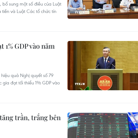
, bổ sung một số điều của Luật
iền và Luật Các tổ chức tín
ạt 1% GDP vào năm
 hiệu quả Nghị quyết số 79
c gia đạt tối thiểu 1% GDP vào
tăng trần, trắng bên