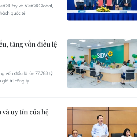
VietQRPay và VietQRGlobal,
hách quốc tế.
ếu, tăng vốn điều lệ
g vốn điều lệ lên 77.783 tỷ
giá trị công ty.
và uy tín của hệ