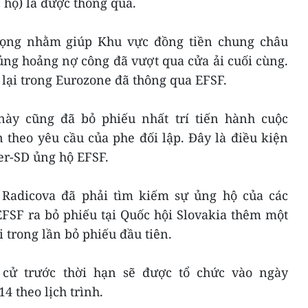
c hộ) là được thông qua.
rọng nhằm giúp Khu vực đồng tiền chung châu
ủng hoảng nợ công đã vượt qua cửa ải cuối cùng.
lại trong Eurozone đã thông qua EFSF.
này cũng đã bỏ phiếu nhất trí tiến hành cuộc
 theo yêu cầu của phe đối lập. Đây là điều kiện
er-SD ủng hộ EFSF.
 Radicova đã phải tìm kiếm sự ủng hộ của các
EFSF ra bỏ phiếu tại Quốc hội Slovakia thêm một
i trong lần bỏ phiếu đầu tiên.
 cử trước thời hạn sẽ được tổ chức vào ngày
4 theo lịch trình.