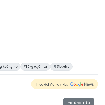
g hoảng nợ
#Tổng tuyển cử
Slovakia
Theo dõi VietnamPlus
GỬI BÌNH LUẬN