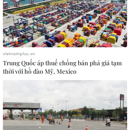
và Phát thanh, Truyền hình Hà Nội
10/08/2026 06:18
Sân chơi nhan sắc quốc tế Miss
World 2026 mang đậm dấu ấn văn
hóa Việt
vietnamplus.vn
10/08/2026 05:18
Trung Quốc áp thuế chống bán phá giá tạm
thời với hồ đào Mỹ, Mexico
“Nghe” buôn làng Tây Nguyên kể
chuyện bản sắc văn hóa giữa lòng Hà
Nội
10/08/2026 04:20
“Người Nhện” lập kỳ tích, “The
Odyssey” cán mốc 1 tỷ USD doanh