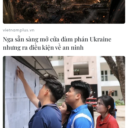
vietnamplus.vn
Nga sẵn sàng mở cửa đàm phán Ukraine
nhưng ra điều kiện về an ninh
Khách tham quan triển lãm ảnh “Chủ tịch Hồ Chí Minh sống
mãi trong lòng dân tộc Việt Nam.” (Ảnh: Thanh Vũ/TTXVN)
Ngày 16/5, Sở Văn hóa Thể thao và Du lịch
Thành phố Hồ Chí Minh đã tổ chức Triển lãm kỷ
niệm 124 năm Ngày sinh Chủ tịch Hồ Chí Minh
tại Công viên Lam Sơn và Nhà Văn hóa Thanh