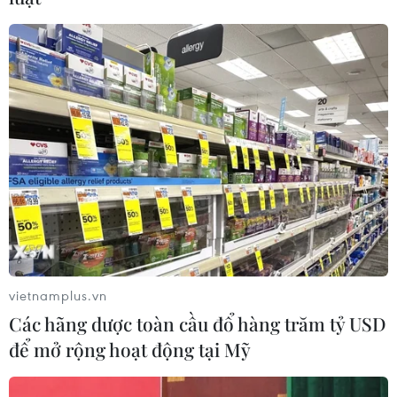
hiện đại, nghĩa tình.
Triển lãm sẽ diễn ra đến ngày 25/5./.
(TTXVN/Vietnam+)
vietnamplus.vn
Các hãng dược toàn cầu đổ hàng trăm tỷ USD
để mở rộng hoạt động tại Mỹ