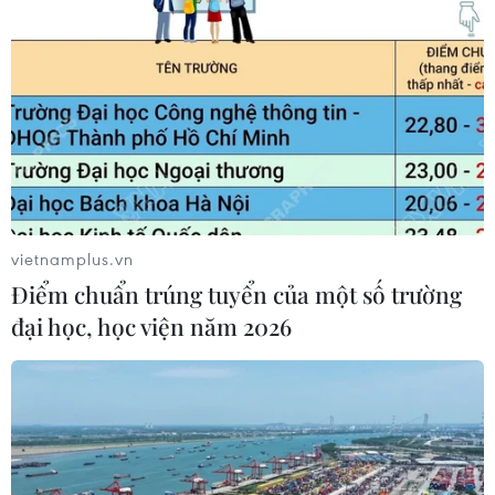
hoa tại 7 điểm chào mừng 81 năm
Quốc khánh
10/08/2026 12:00
FAHASA 50 năm: Hành trình
văn hóa đọc Việt Nam thời chuyển
đổi số
10/08/2026 10:14
vietnamplus.vn
Điểm chuẩn trúng tuyển của một số trường
Từ sản phẩm OCOP đến “đại sứ” kể
đại học, học viện năm 2026
câu chuyện bản sắc mỗi vùng miền
10/08/2026 08:43
Bổ nhiệm tân Giám đốc Cơ quan Báo