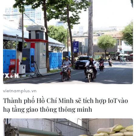
Để di sản ướp trà sen Quảng An luôn
song hành cùng nhịp sống đương
đại
07/08/2026 03:40
Nghệ nhân Đặng Văn Hậu
thổi sức sống mới cho nghệ thuật tò
he truyền thống
07/08/2026 03:19
vietnamplus.vn
Xem thêm
Thành phố Hồ Chí Minh sẽ tích hợp IoT vào
hạ tầng giao thông thông minh