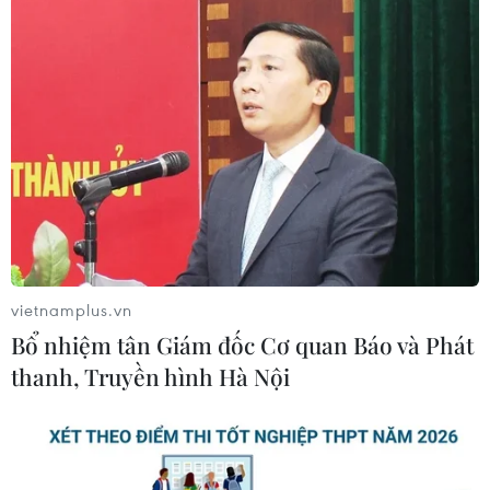
# Thành phố Hồ Chí Minh
#Ngày sinh Chủ tịch Hồ Chí Minh
#Công viên Lam Sơn
#Nhà Văn hóa Thanh niên
#Triển lãm ảnh
#Đạo đức cách mạng
Tp. Hồ Chí Minh
Theo dõi VietnamPlus
vietnamplus.vn
Bổ nhiệm tân Giám đốc Cơ quan Báo và Phát
thanh, Truyền hình Hà Nội
TIN CÙNG CHUYÊN MỤC
Thành phố Hồ Chí Minh bắn pháo