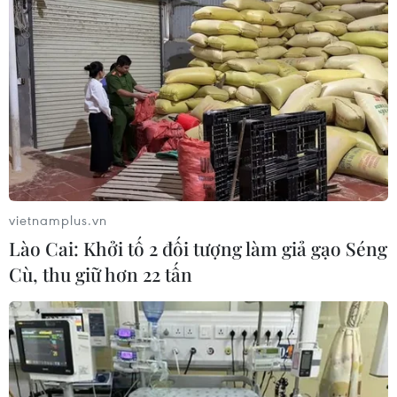
CƠ QUAN CHỦ QUẢN: THÔNG TẤN XÃ VIỆT NAM
Tổng Biên tập: TRẦN TIẾN DUẨN
Phó Tổng Biên tập: NGUYỄN THỊ TÁM, KHÚC THANH
THỦY
Sở hữu trí tuệ
Quy định sử dụng
RSS
Hỗ trợ
vietnamplus.vn
Ngôn ngữ
TTXVN
Lào Cai: Khởi tố 2 đối tượng làm giả gạo Séng
Dịch vụ tin
Quảng cáo
Cù, thu giữ hơn 22 tấn
Liên hệ
Giấy phép số: 1374/GP-BTTTT do Bộ Thông tin và Truyền thông