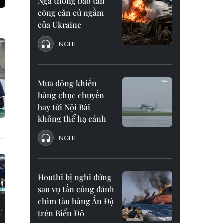
Nga thông báo tấn
công căn cứ ngầm
của Ukraine
NGHE
Mưa dông khiến
hàng chục chuyến
bay tới Nội Bài
không thể hạ cánh
NGHE
Houthi bị nghi đứng
sau vụ tấn công đánh
chìm tàu hàng Ấn Độ
trên Biển Đỏ