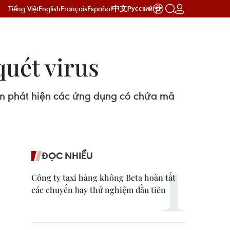
Tiếng Việt
English
Français
Español
中文
Русский
uét virus
ằm phát hiện các ứng dụng có chứa mã
ĐỌC NHIỀU
Công ty taxi hàng không Beta hoàn tất
các chuyến bay thử nghiệm đầu tiên