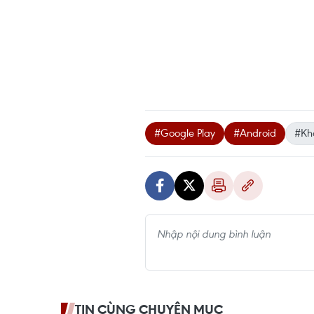
#Google Play
#Android
#Kh
TIN CÙNG CHUYÊN MỤC