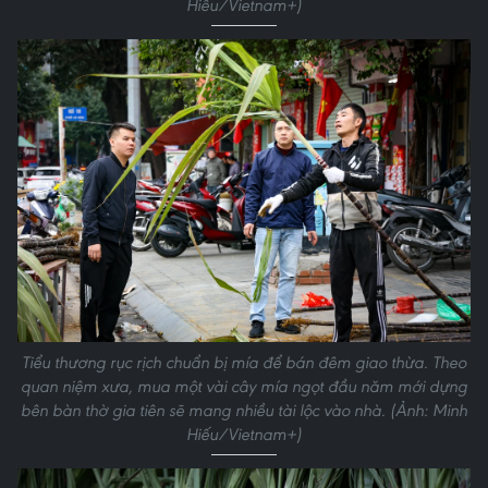
Hiếu/Vietnam+)
Tiểu thương rục rịch chuẩn bị mía để bán đêm giao thừa. Theo
quan niệm xưa, mua một vài cây mía ngọt đầu năm mới dựng
bên bàn thờ gia tiên sẽ mang nhiều tài lộc vào nhà. (Ảnh: Minh
Hiếu/Vietnam+)