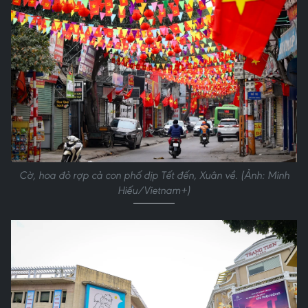
Cờ, hoa đỏ rợp cả con phố dịp Tết đến, Xuân về. (Ảnh: Minh
Hiếu/Vietnam+)