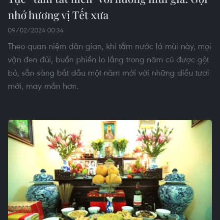
nhớ hương vị Tết xưa
09/02/2024 00:34
Theo quan niệm dân gian, khi tắm nước lá mùi này, mọi
vận đen đủi, buồn phiền lo lắng trong năm cũ được gột
bỏ, sẵn sàng bắt đầu một năm mới với những điều tươi
mới, may mắn hơn.