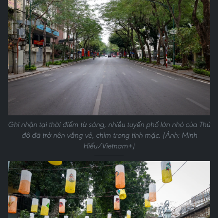
Ghi nhận tại thời điểm từ sáng, nhiều tuyến phố lớn nhỏ của Thủ
đô đã trở nên vắng vẻ, chìm trong tĩnh mặc. (Ảnh: Minh
Hiếu/Vietnam+)