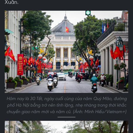
Xuân.
Hôm nay là 30 Tết, ngày cuối cùng của năm Quý Mão, đường
phố Hà Nội bỗng trở nên tĩnh lặng, nhẹ nhàng trong thời khắc
chuyển giao năm mới và năm cũ. (Ảnh: Minh Hiếu/Vietnam+)