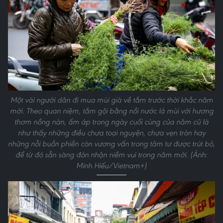
Một vài người dân đi mua mùi già về tắm trước thời khắc năm
mới. Theo quan niệm, tắm gội bằng nồi nước lá mùi với hương
thơm nồng nàn, ấm áp trong ngày cuối cùng của năm cũ là
như thấy những điều chưa toại nguyện, chưa vẹn tròn hay
những nỗi buồn phiền còn vương vấn trong tâm tư được trút bỏ,
để từ đó sẵn sàng đón nhận niềm vui trong năm mới. (Ảnh:
Minh Hiếu/Vietnam+)