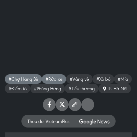
#Chợ Hàng Bè
#Rửa xe
#Vắng vẻ
#Xô bồ
#Mía
#Điểm tô
#Phùng Hưng
#Tiểu thương
TP. Hà Nội
Theo dõi VietnamPlus