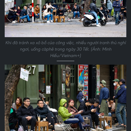
Khi đã tránh xa xô bồ của công việc, nhiều người tranh thủ nghỉ
ngơi, uống càphê trong ngày 30 Tết. (Ảnh: Minh
Hiếu/Vietnam+)