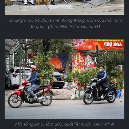
Họ cùng nhau trò chuyện về những thăng, trầm của một năm
đã qua... (Ảnh: Minh Hiếu/Vietnam+)
Một số người đi sắm đào, quất Tết muộn. (Ảnh: Minh