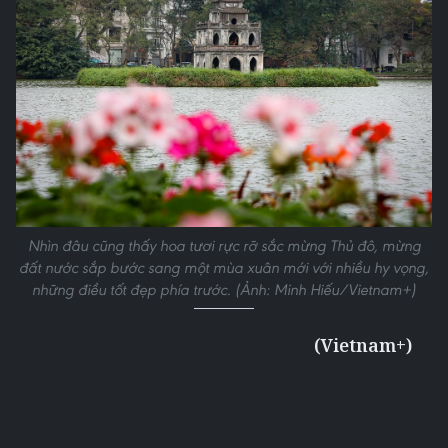
Nhìn đâu cũng thấy hoa tươi rực rỡ sắc mừng Thủ đô, mừng
đất nước sắp bước sang một mùa xuân mới với nhiều hy vọng,
những điều tốt đẹp phía trước. (Ảnh: Minh Hiếu/Vietnam+)
(Vietnam+)