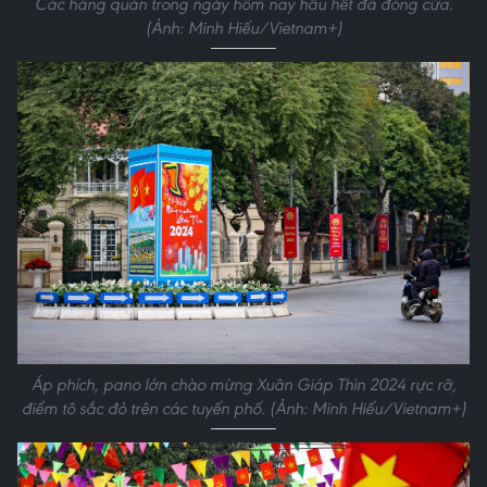
Các hàng quán trong ngày hôm nay hầu hết đã đóng cửa.
(Ảnh: Minh Hiếu/Vietnam+)
Áp phích, pano lớn chào mừng Xuân Giáp Thìn 2024 rực rỡ,
điểm tô sắc đỏ trên các tuyến phố. (Ảnh: Minh Hiếu/Vietnam+)