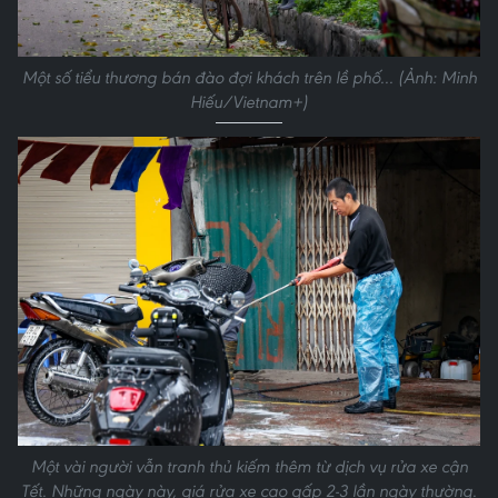
Một số tiểu thương bán đào đợi khách trên lề phố... (Ảnh: Minh
Hiếu/Vietnam+)
Một vài người vẫn tranh thủ kiếm thêm từ dịch vụ rửa xe cận
Tết. Những ngày này, giá rửa xe cao gấp 2-3 lần ngày thường.