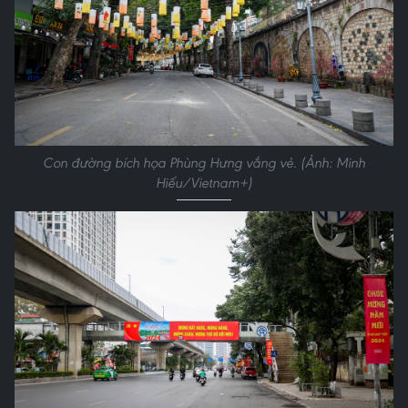
Con đường bích họa Phùng Hưng vắng vẻ. (Ảnh: Minh
Hiếu/Vietnam+)