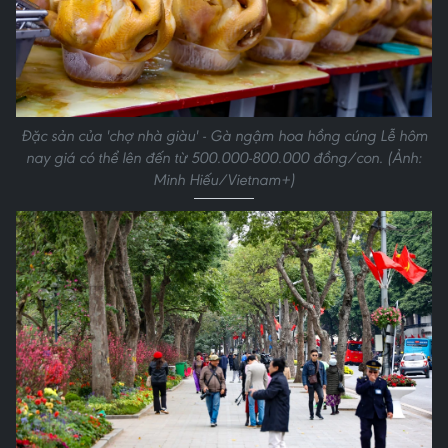
Đặc sản của 'chợ nhà giàu' - Gà ngậm hoa hồng cúng Lễ hôm
nay giá có thể lên đến từ 500.000-800.000 đồng/con. (Ảnh:
Minh Hiếu/Vietnam+)