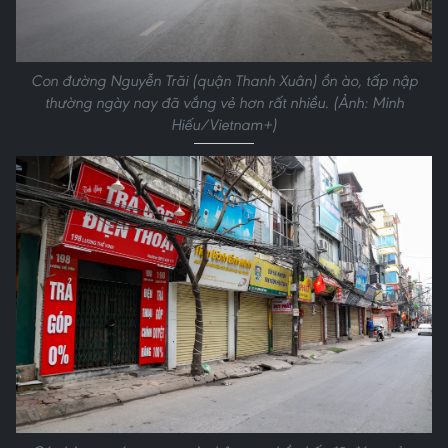
Con đường Nguyễn Trãi (quận Thanh Xuân) ồn ào, tấp nập
thường ngày nay đã vắng vẻ hơn rất nhiều. (Ảnh: Minh
Hiếu/Vietnam+)