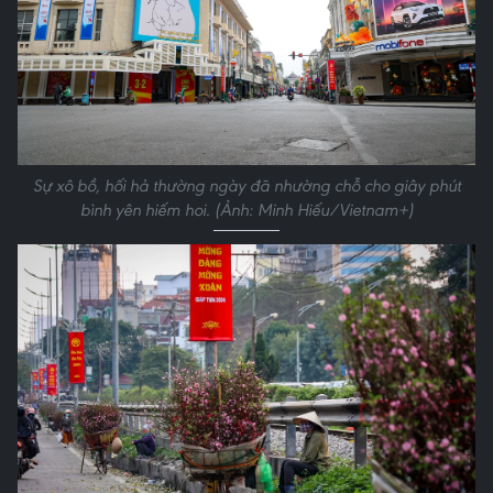
Sự xô bồ, hối hả thường ngày đã nhường chỗ cho giây phút
bình yên hiếm hoi. (Ảnh: Minh Hiếu/Vietnam+)