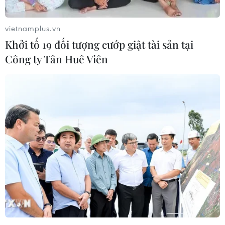
vietnamplus.vn
Khởi tố 19 đối tượng cướp giật tài sản tại
Công ty Tân Huê Viên
Haiti choáng váng khi hàng ngàn tù nhân
vượt ngục sau vụ tấn công chấn động
04/03/2024 06:27
Khi ban lệnh tình trạng khẩn cấp, Chính phủ Haiti dẫn lý
do “suy giảm an ninh” và “các hành vi phạm tội bạo lực
ngày càng gia tăng do nhiều băng nhóm vũ trang gây
ra”