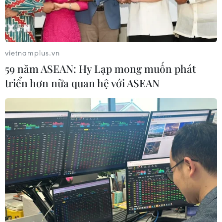
vietnamplus.vn
59 năm ASEAN: Hy Lạp mong muốn phát
triển hơn nữa quan hệ với ASEAN
TIN CÙNG CHUYÊN MỤC
Giao tranh dữ dội ở miền Tây Libya,
nhiều tù nhân vượt ngục
05/08/2026 05:58