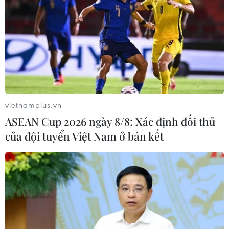
vietnamplus.vn
ASEAN Cup 2026 ngày 8/8: Xác định đối thủ
của đội tuyển Việt Nam ở bán kết
#Haiti
#làn sóng bạo lực mới
#Nhà tù Quốc gia Haiti
#tù nhân
Haiti