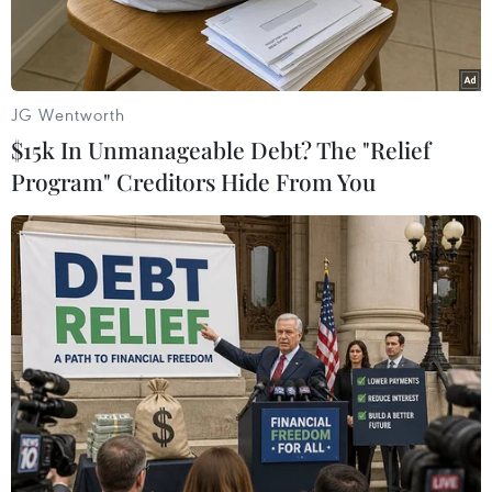
bay tới quốc gia vùng Caribe này bị đình chỉ.
JG Wentworth
$15k In Unmanageable Debt? The "Relief
Program" Creditors Hide From You
Lốp xe bốc cháy gần Nhà tù quốc gia ở Port-au-Prince, Haiti,
sau khi hàng nghìn tù nhân vượt ngục ngày 3/3. (Ảnh:
AFP/TTXVN)
Theo phóng viên TTXVN tại vùng Caribe, Cơ
quan đại diện ngoại giao nhiều nước ở Haiti