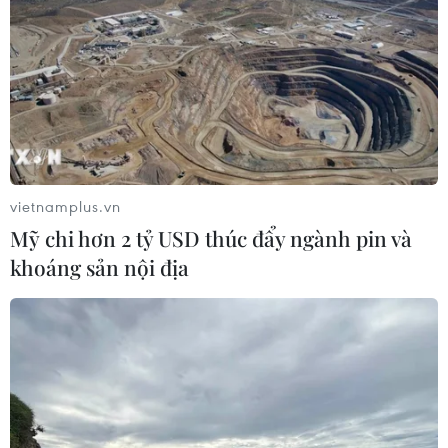
vietnamplus.vn
Mỹ chi hơn 2 tỷ USD thúc đẩy ngành pin và
khoáng sản nội địa