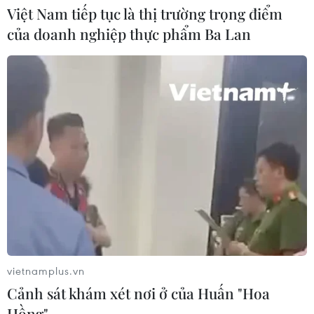
viện, Uganda đếm ngược đến ngày
Việt Nam tiếp tục là thị trường trọng điểm
hết dịch
của doanh nghiệp thực phẩm Ba Lan
16/07/2026 15:53
Xem thêm
CƠ QUAN CHỦ QUẢN: THÔNG TẤN XÃ VIỆT NAM
Tổng Biên tập: TRẦN TIẾN DUẨN
Phó Tổng Biên tập: NGUYỄN THỊ TÁM, KHÚC THANH
THỦY
vietnamplus.vn
Cảnh sát khám xét nơi ở của Huấn "Hoa
Sở hữu trí tuệ
Quy định sử dụng
Hồng"