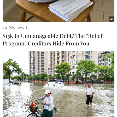
JG Wentworth
$15k In Unmanageable Debt? The "Relief
Program" Creditors Hide From You
Tiêm chủng vaccine ngừa COVID-19 tại Toronto, Ontario,
Canada. (Ảnh: AFP/TTXVN)
Ngày 17/6, Ủy ban tư vấn quốc gia về tiêm
chủng (NACI) của Canada khuyến nghị những
người đã tiêm vaccine AstraZeneca mũi đầu