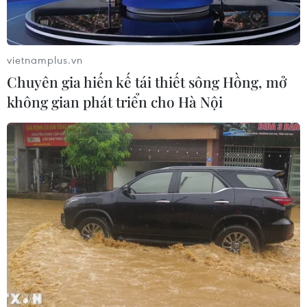
Điều gì tạo nên niềm tin khi lựa chọn
dinh dưỡng đầu đời cho trẻ?
18/07/2026 01:00
vietnamplus.vn
Chuyên gia hiến kế tái thiết sông Hồng, mở
không gian phát triển cho Hà Nội
Phân bổ ngân sách chăm sóc sức
khỏe và dân số: Ưu tiên các địa bàn
khó khăn
17/07/2026 22:30
Đà Nẵng tổ chức Lễ hội Sâm Ngọc
Linh 2026: Cam kết 100% sâm thật
17/07/2026 06:09