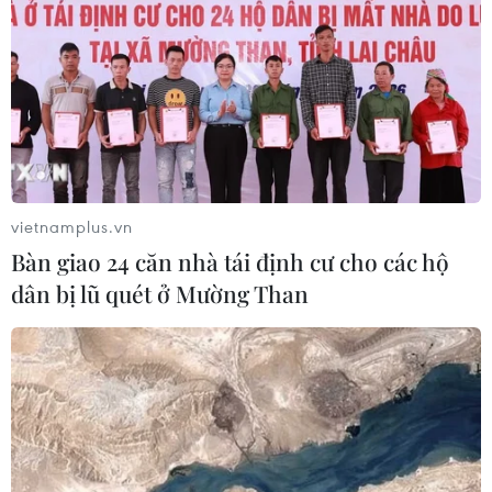
vietnamplus.vn
Bàn giao 24 căn nhà tái định cư cho các hộ
dân bị lũ quét ở Mường Than