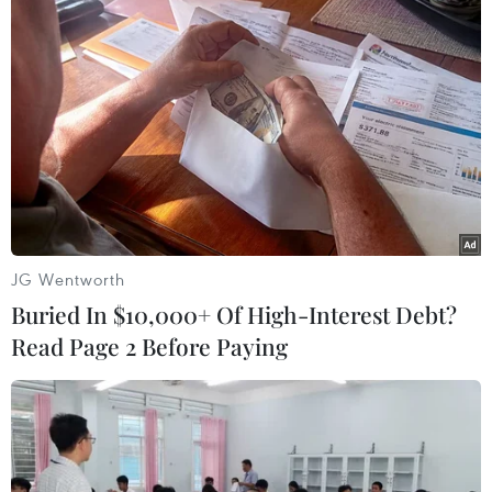
JG Wentworth
Canada có ca đông máu đầu tiên sau tiêm
Buried In $10,000+ Of High-Interest Debt?
vaccine của AstraZeneca
Read Page 2 Before Paying
14/04/2021 12:03
Theo Bộ Y tế, trường hợp bị đông máu đã được tiêm
bằng vaccine sản xuất tại Viện Serum của Ấn Độ và
bệnh nhân đã về nhà và đang trong quá trình phục hồi.