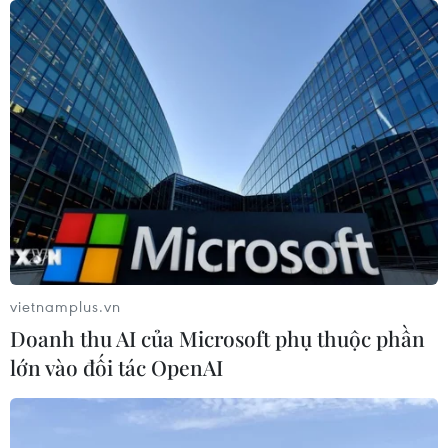
sớm bệnh Alzheimer
30/07/2026 14:27
Virus H5N1 lây lan trong quần thể
chim bản địa tại Australia
29/07/2026 11:42
UNAIDS cảnh báo nguy cơ đại dịch
HIV/AIDS bùng phát trở lại
vietnamplus.vn
29/07/2026 05:17
Doanh thu AI của Microsoft phụ thuộc phần
lớn vào đối tác OpenAI
Johnson & Johnson chi 5,5 tỷ USD
dàn xếp vụ kiện phấn rôm gây ung