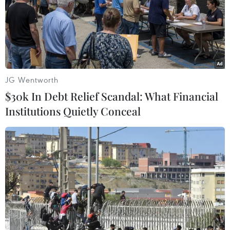
kiện cho những người Canada đã tiêm vaccine phòng
COVID-19 được phép đi lại trên phạm vi quốc tế.
JG Wentworth
$30k In Debt Relief Scandal: What Financial
Institutions Quietly Conceal
Canada đưa ra khuyến nghị về sử dụng