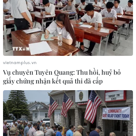
vietnamplus.vn
Vụ chuyên Tuyên Quang: Thu hồi, huỷ bỏ
giấy chứng nhận kết quả thi đã cấp
COVID-19: Chính phủ Canada ủng hộ khái
niệm hộ chiếu vaccine
03/05/2021 03:24
Canada sẽ đưa ra một hình thức chứng nhận tạo điều