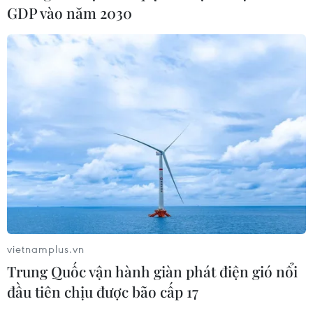
Phát hiện mới về quá trình lão hóa
GDP vào năm 2030
của con người
02/08/2026 13:31
Sâm Ngọc Linh: Báu vật trong tay,
bao giờ "hóa rồng"?
02/08/2026 11:38
Yếu tố di truyền có thể quyết định
quá trình phát triển ung thư
02/08/2026 09:43
vietnamplus.vn
Trung Quốc vận hành giàn phát điện gió nổi
đầu tiên chịu được bão cấp 17
Phương pháp mới giúp phát hiện