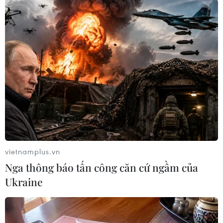
#COVID-19
#vaccine AstraZeneca
#công nghệ mRNA
#Pfizer-BioNTech
#đông máu
Canada
Theo dõi VietnamPlus
vietnamplus.vn
Nga thông báo tấn công căn cứ ngầm của
Ukraine
TIN LIÊN QUAN