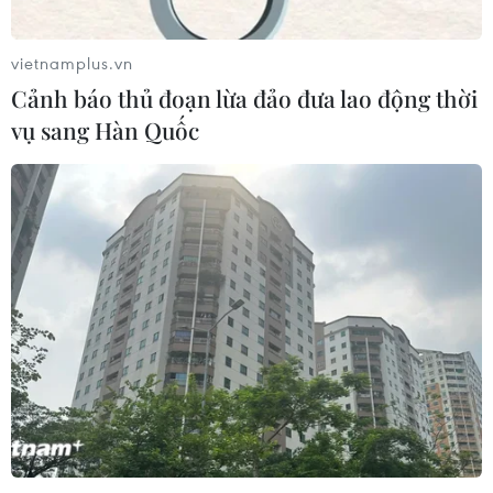
vietnamplus.vn
Cảnh báo thủ đoạn lừa đảo đưa lao động thời
vụ sang Hàn Quốc
TIN CÙNG CHUYÊN MỤC
Italy và Hy Lạp trở thành điểm nóng
của virus Tây sông Nile
06/08/2026 13:24