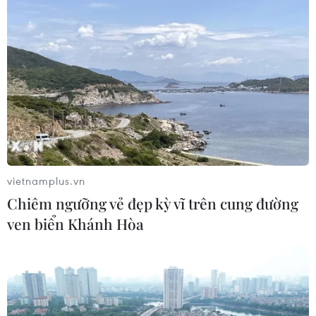
thư
28/07/2026 04:37
Panama cảnh báo ổ dịch hô hấp lạ
sau 6 ca tử vong liên tiếp
28/07/2026 01:50
Nắng nóng khốc liệt tại Mỹ và Hàn
vietnamplus.vn
Quốc đe dọa sức khỏe cộng đồng
Chiêm ngưỡng vẻ đẹp kỳ vĩ trên cung đường
27/07/2026 23:07
ven biển Khánh Hòa
Số ca nhiễm virus Tây sông Nile gia
tăng khắp châu Âu
26/07/2026 09:18