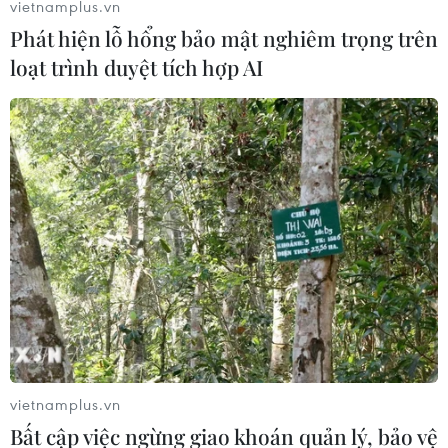
vietnamplus.vn
Phát hiện lỗ hổng bảo mật nghiêm trọng trên
loạt trình duyệt tích hợp AI
Canada cam kết chia sẻ 100 triệu liều
vaccine với nước thu nhập thấp
12/06/2021 03:12
Việc đóng góp số vaccine trên của Canada sẽ là một
phần trong cam kết của các nhà lãnh đạo G7 về việc
cung cấp tổng cộng ít nhất một tỷ liều vaccine phòng
COVID-19 cho các quốc gia khác.
vietnamplus.vn
Bất cập việc ngừng giao khoán quản lý, bảo vệ