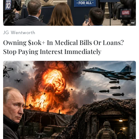
JG Wentworth
Owning $10k+ In Medical Bills Or Loans?
Stop Paying Interest Immediately
Ông Nguyễn Xuân Niệm, PGĐ Sở KH&CN Kiên Giang trao giải
Nhất cho dự án “Thổi hồn vào đá.” (Ảnh: Văn Sĩ/TTXVN)
Ngày 18/11, tại Trường Trung cấp nghề Dân tộc
nội trú tỉnh Kiên Giang đã diễn ra vòng chung
kết Hội thi Khởi nghiệp đổi mới sáng tạo tỉnh
Kiên Giang lần thứ 3, năm 2023. Hội thi có sự
tham gia của 20 dự án của 100 học sinh, sinh