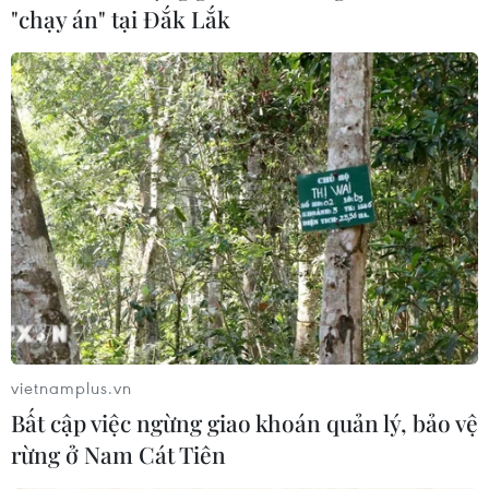
"chạy án" tại Đắk Lắk
Khởi nghiệp, đổi mới sáng tạo là động lực,
nguồn lực trong phát triển
25/03/2023 04:45
Sáng 25/3, tại thành phố Huế, tỉnh Thừa Thiên-Huế, Thủ
tướng Chính phủ Phạm Minh Chính đã dự lễ Khai mạc
Ngày hội khởi nghiệp quốc gia của học sinh, sinh viên
lần thứ V năm 2023.
vietnamplus.vn
Bất cập việc ngừng giao khoán quản lý, bảo vệ
rừng ở Nam Cát Tiên