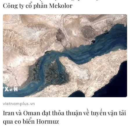
học cạnh tranh bằng chất lượng
Công ty cổ phần Mekolor
06/08/2026 13:41
Cần Thơ xem xét đề xuất xây dựng Tổ
hợp Giáo dục-Đào tạo 636 tỷ đồng
06/08/2026 13:24
Cà Mau hợp nhất 4 trường cao đẳng,
tăng quy mô đào tạo nhân lực chất
lượng cao
06/08/2026 11:43
vietnamplus.vn
Iran và Oman đạt thỏa thuận về tuyến vận tải
Các trường đại học sẽ xét tuyển thí
qua eo biển Hormuz
sinh Trường THTP chuyên Tuyên