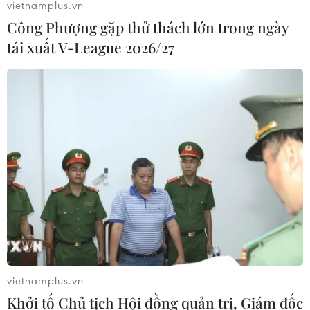
vietnamplus.vn
Công Phượng gặp thử thách lớn trong ngày
tái xuất V-League 2026/27
TIN CÙNG CHUYÊN MỤC
Vụ chuyên Tuyên Quang: Thu hồi,
hủy bỏ giấy chứng nhận kết quả thi
đã cấp
06/08/2026 13:55
vietnamplus.vn
Khuyến khích các cơ sở giáo dục đại
Khởi tố Chủ tịch Hội đồng quản trị, Giám đốc