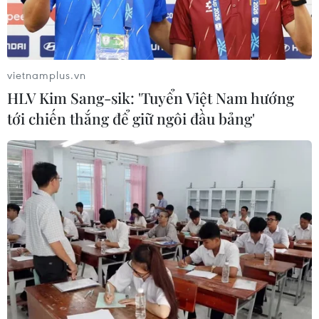
vietnamplus.vn
HLV Kim Sang-sik: 'Tuyển Việt Nam hướng
tới chiến thắng để giữ ngôi đầu bảng'
#Hội thi khởi nghiệp
#Sở Khoa học và Công nghệ tỉnh Kiên Giang
#Dự án khởi nghiệp
An Giang
Kiên Giang
Theo dõi VietnamPlus