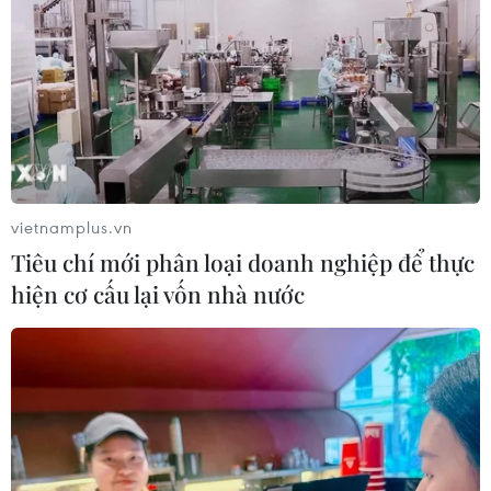
05/08/2026 14:58
Thực hiện các nhiệm vụ trọng tâm
trong năm học 2026-2027
05/08/2026 13:13
vietnamplus.vn
Thi lại ở Tuyên Quang: Thí
Tiêu chí mới phân loại doanh nghiệp để thực
sinh vẫn được xét tuyển đại học theo
hiện cơ cấu lại vốn nhà nước
nguyện vọng đã đăng ký
05/08/2026 11:02
Thứ trưởng Bộ GD-ĐT: Thi lại không
phải để xóa bỏ trách nhiệm của thí
sinh