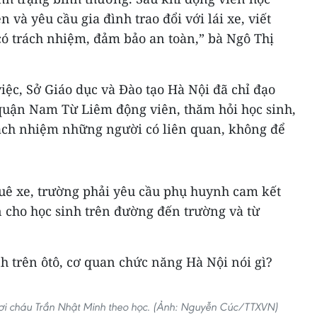
ện và yêu cầu gia đình trao đổi với lái xe, viết
có trách nhiệm, đảm bảo an toàn,” bà Ngô Thị
ệc, Sở Giáo dục và Đào tạo Hà Nội đã chỉ đạo
quận Nam Từ Liêm động viên, thăm hỏi học sinh,
rách nhiệm những người có liên quan, không để
huê xe, trường phải yêu cầu phụ huynh cam kết
n cho học sinh trên đường đến trường và từ
ơi cháu Trần Nhật Minh theo học. (Ảnh: Nguyễn Cúc/TTXVN)