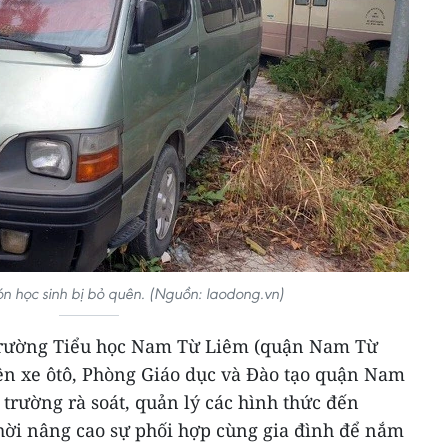
n học sinh bị bỏ quên. (Nguồn: laodong.vn)
 Trường Tiểu học Nam Từ Liêm (quận Nam Từ
rên xe ôtô, Phòng Giáo dục và Đào tạo quận Nam
trường rà soát, quản lý các hình thức đến
thời nâng cao sự phối hợp cùng gia đình để nắm