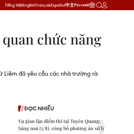
Tiếng Việt
English
Français
Español
中文
Русский
cơ quan chức năng
ừ Liêm đã yêu cầu các nhà trường rà
ĐỌC NHIỀU
Vụ gian lận điểm thi tại Tuyên Quang:
Sáng mai (5/8), công bố phương án xử lý