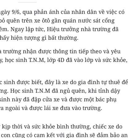
 ngày 9/6, qua phản ánh của nhân dân về việc có
bỏ quên trên xe ôtô gần quán nước sát cổng
m. Ngay lập tức, Hiệu trưởng nhà trường đã
hấy hiện tượng gì bất thường.
à trường nhận được thông tin tiếp theo và yêu
ày, học sinh T.N.M, lớp 4D đã vào lớp và sức khỏe,
c sinh được biết, đây là xe do gia đình tự thuê để
ng. Học sinh T.N.M đã ngủ quên, khi tỉnh dậy
 sinh này đã đập cửa xe và được một bác phụ
a ngoài và được lái xe đưa vào trường.
 kịp thời và sức khỏe bình thường, chiếc xe do
 con cũng có cam kết với gia đình sẽ đảm bảo an