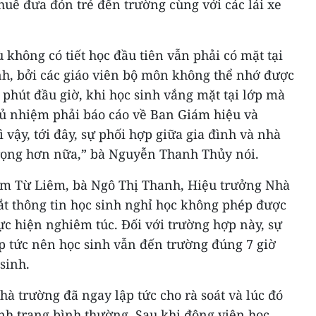
thuê đưa đón trẻ đến trường cùng với các lái xe
 không có tiết học đầu tiên vẫn phải có mặt tại
nh, bởi các giáo viên bộ môn không thể nhớ được
 phút đầu giờ, khi học sinh vắng mặt tại lớp mà
chủ nhiệm phải báo cáo về Ban Giám hiệu và
 vậy, tới đây, sự phối hợp giữa gia đình và nhà
rọng hơn nữa,” bà Nguyễn Thanh Thủy nói.
am Từ Liêm, bà Ngô Thị Thanh, Hiệu trưởng Nhà
ắt thông tin học sinh nghỉ học không phép được
ực hiện nghiêm túc. Đối với trường hợp này, sự
p tức nên học sinh vẫn đến trường đúng 7 giờ
sinh.
hà trường đã ngay lập tức cho rà soát và lúc đó
ình trạng bình thường. Sau khi động viên học