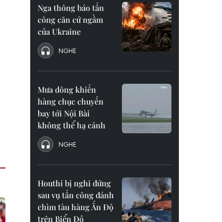
Nga thông báo tấn
công căn cứ ngầm
của Ukraine
NGHE
Mưa dông khiến
hàng chục chuyến
bay tới Nội Bài
không thể hạ cánh
NGHE
Houthi bị nghi đứng
sau vụ tấn công đánh
chìm tàu hàng Ấn Độ
trên Biển Đỏ