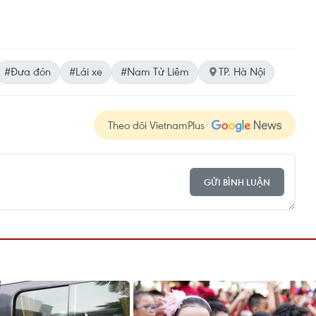
#Đưa đón
#Lái xe
#Nam Tử Liêm
TP. Hà Nội
Theo dõi VietnamPlus
GỬI BÌNH LUẬN