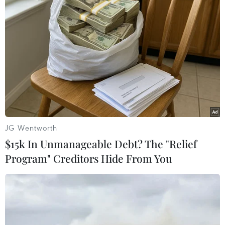
dựng, Giáo dục, Y tế… đã tổ chức các Đoàn kiểm
tra trực tiếp tại địa bàn xã, phường bị ảnh
hưởng, thiệt hại để nắm bắt tình hình, chỉ đạo
các đơn vị có liên quan khẩn trương triển khai
các biện pháp ứng phó, khắc phục thiệt hại sớm
ổn định cuộc sống.
Hiện nay, Lãnh đạo Ủy ban Nhân dân tỉnh Lâm
Đồng đang đi chỉ đạo công tác khắc phục, thăm
hỏi, tặng quà hỗ trợ người dân đang gặp khó
JG Wentworth
khăn, thiệt hại.
$15k In Unmanageable Debt? The "Relief
Mặt trận Tổ quốc Việt Nam tỉnh Lâm Đồng đã hỗ
Program" Creditors Hide From You
trợ các địa phương các nhu yếu phẩm thiết yếu
cho người dân…/.
Quảng Trị: 3 người chết, 1