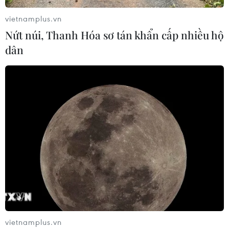
Bổ sung một số chức danh có thẩm
vietnamplus.vn
quyền xử phạt vi phạm hành chính
Nứt núi, Thanh Hóa sơ tán khẩn cấp nhiều hộ
từ ngày 26/9
dân
07/08/2026 23:00
Bế mạc Hội thi lực lượng tham gia
bảo vệ an ninh, trật tự ở cơ sở giỏi
toàn quốc
07/08/2026 15:57
7 học sinh đội tuyển Việt Nam đoạt
huy chương tại Olympic AI quốc tế
07/08/2026 15:27
vietnamplus.vn