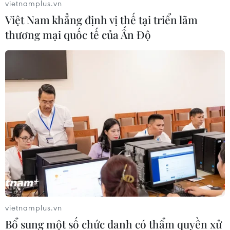
Thủ tướng yêu cầu khẩn cấp hỗ trợ miền
vietnamplus.vn
Việt Nam khẳng định vị thế tại triển lãm
Trung khắc phục hậu quả mưa lũ
thương mại quốc tế của Ấn Độ
31/10/2025 11:11
Thủ tướng yêu cầu Bộ trưởng Bộ Tài chính theo thẩm
quyền xử lý, xuất cấp gạo cứu đói cho nhân dân vùng
bị ảnh hưởng bởi lũ lụt theo đề nghị của Ủy ban Nhân
dân tỉnh Quảng Ngãi và các địa phương khác.
vietnamplus.vn
Bổ sung một số chức danh có thẩm quyền xử