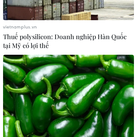
Lào Cai: Đứt gãy 30m đường
tỉnh 161 sau mưa lớn, giao thông bị
vietnamplus.vn
chia cắt
Thuế polysilicon: Doanh nghiệp Hàn Quốc
tại Mỹ có lợi thế
07/08/2026 10:08
Đã xác định phương tiện khiến hàng
loạt ôtô thủng lốp trên cao tốc Bắc-
Nam
07/08/2026 10:03
An Giang: Kịp thời hỗ trợ các hộ dân
bị cháy nhà tại xóm Chăm La Ma
07/08/2026 09:52