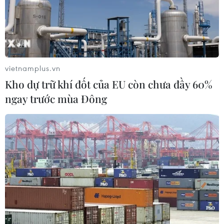
Ban đại diện cha mẹ học sinh không
được tự đặt các khoản thu, ép buộc
đóng góp
vietnamplus.vn
07/08/2026 10:30
Kho dự trữ khí đốt của EU còn chưa đầy 60%
ngay trước mùa Đông
Tháng 12/2026 hoàn thành mở rộng
đoạn cao tốc Thành phố Hồ Chí
Minh-Long Thành
07/08/2026 10:29
Khánh Hòa đẩy mạnh tìm kiếm, quy
tập và xác định danh tính hài cốt liệt
sỹ
07/08/2026 10:19