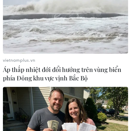
người mất tích và 3 người
bị thương do mưa lũ
Toàn tỉnh Quảng Trị ghi nhận 3
người chết, 1 người mất tích và 3
người bị thương do mưa lũ và
hiện còn hơn 3.608 nhà dân với
trên 11.282 nhân khẩu bị ngập lụt.
vietnamplus.vn
Áp thấp nhiệt đới đổi hướng trên vùng biển
(TTXVN/Vietnam+)
phía Đông khu vực vịnh Bắc Bộ