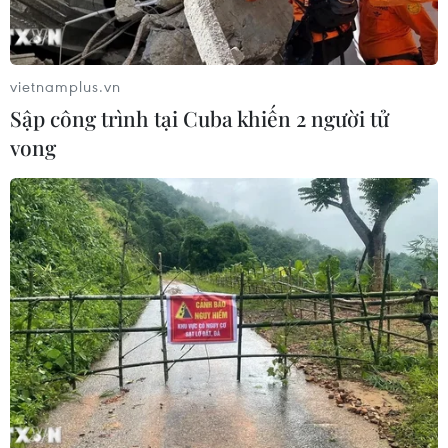
vietnamplus.vn
Sập công trình tại Cuba khiến 2 người tử
TIN CÙNG CHUYÊN MỤC
vong
Bộ Giáo dục và Đào tạo
công bố Khung kế hoạch thời gian
năm học
07/08/2026 23:54
Áp thấp nhiệt đới đổi hướng trên
vùng biển phía Đông khu vực vịnh
Bắc Bộ
07/08/2026 23:29