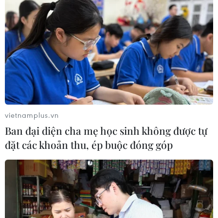
đội
07/08/2026 12:26
Phát hiện đối tượng tàng trữ trái
phép vũ khí quân dụng
07/08/2026 12:25
vietnamplus.vn
Hai người trọng thương do cây đổ
Ban đại diện cha mẹ học sinh không được tự
ngang đường đè trúng
đặt các khoản thu, ép buộc đóng góp
07/08/2026 12:16
Cảnh báo lũ trên lưu vực sông Thao
tại trạm Yên Bái