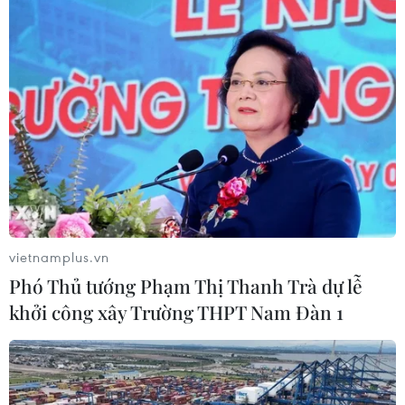
Bình Dương: Tạm dừng cơ sở tiêm chủng
sau vụ bé 2 tháng tuổi sốc vaccine
05/05/2024 07:55
Hội đồng đánh giá tai biến sau tiêm chủng tỉnh Bình
Dương đã thống nhất đề xuất Giám đốc Sở Y tế tỉnh tạm
thời cho ngừng hoạt động cơ sở này cho đến khi khắc
phục các yêu cầu an toàn tiêm chủng.
vietnamplus.vn
Phó Thủ tướng Phạm Thị Thanh Trà dự lễ
khởi công xây Trường THPT Nam Đàn 1