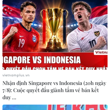
quan sau khi tiêm vaccine
05/11/2021 15:01
Phó Thủ tướng yêu cầu Bộ TT-TT tăng cường truyền
thông nhấn mạnh yêu cầu tiếp tục thực hiện nghiêm giải
pháp 5K đối với cá nhân và thực hiện an toàn với dịch
COVID-19 đối với DN ngay cả sau khi tiêm.
vietnamplus.vn
Nhận định Singapore vs Indonesia (20h ngày
7/8): Cuộc quyết đấu giành tấm vé bán kết
duy …