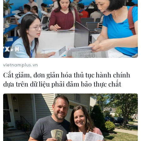
vietnamplus.vn
Cắt giảm, đơn giản hóa thủ tục hành chính
dựa trên dữ liệu phải đảm bảo thực chất
Anh Lương Văn Trang, bố cháu bé (tại xã Ea Knuếch, huyện
Krông Pắk, tỉnh Đắk Lắk) mong muốn tìm ra nguyên nhân tử
vong của con gái. (Ảnh: TTXVN phát)
Sau khi sinh, bác sỹ thông báo cháu khỏe mạnh,
không có gì bất thường. Đến khoảng 9 giờ sáng
3/8, con gái anh được đưa đi tiêm vaccine viêm