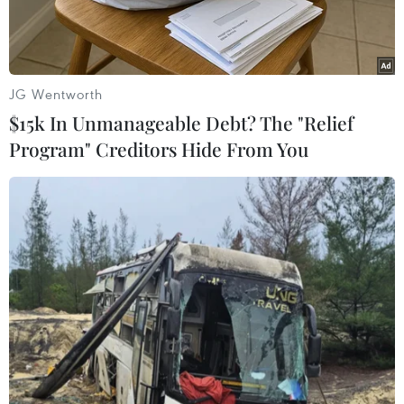
JG Wentworth
$15k In Unmanageable Debt? The "Relief
Program" Creditors Hide From You
Giấy báo tử trường hợp bệnh nhi tử vong. (Ảnh: TTXVN phát)
Chiều 9/8, Phó Giám đốc Bệnh viện Đa khoa
vùng Tây Nguyên (tỉnh Đắk Lắk) Lê Ka Thủy
thông tin, bé gái hai ngày tuổi tử vong tại Bệnh
viện không phải do tiêm vaccine viêm gan B.