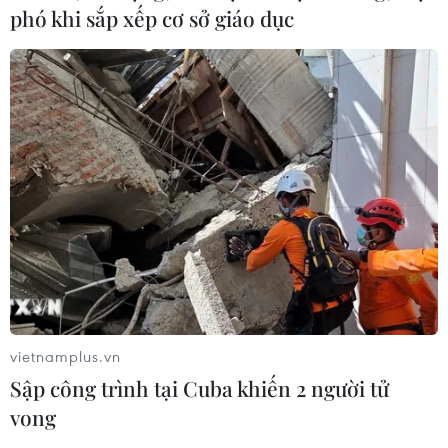
phó khi sắp xếp cơ sở giáo dục
TIN CÙNG CHUYÊN MỤC
Cuộc tìm kiếm và vá lại những 'trái
tim lỗi '
07/08/2026 04:03
Hà Nội cảnh báo về việc sử dụng tế
bào gốc trong khám chữa bệnh, làm
đẹp
vietnamplus.vn
07/08/2026 03:03
Sập công trình tại Cuba khiến 2 người tử
vong
Thắp lên hy vọng cho bệnh nhân