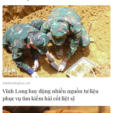
Bộ Y tế : Trên 22% người trưởng
thành thiếu vận động thể lực
31/07/2026 04:10
TP Hồ Chí Minh đồng hành để trẻ
mắc bệnh hiểm nghèo không lỡ cơ
hội học tập và điều trị
30/07/2026 13:53
Bé trai 7 tuổi được ghép thận xuyên
vietnamplus.vn
Việt từ người hiến chết não
Vĩnh Long huy động nhiều nguồn tư liệu
30/07/2026 12:52
phục vụ tìm kiếm hài cốt liệt sỹ