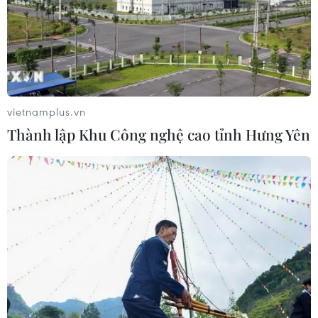
04/08/2026 07:41
Hệ thống y tế đa cực, đưa y tế đến
gần dân
04/08/2026 04:55
vietnamplus.vn
Thành lập Khu Công nghệ cao tỉnh Hưng Yên
Bộ Y tế đề xuất 8 nhóm chính sách
trong sửa đổi Luật hiến, ghép mô,
tạng
03/08/2026 14:44
Quảng Ninh chấm dứt cơ sở giết mổ
động vật không đủ điều kiện trước
31/10