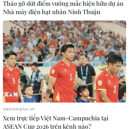
Tháo gỡ dứt điểm vướng mắc hiện hữu dự án
Nhà máy điện hạt nhân Ninh Thuận
Báo động cận thị học đường khi
nhiều trẻ giảm thị lực từ rất sớm
01/08/2026 09:31
Thành phố Hồ Chí Minh phát triển
hệ thống y tế đa tầng, đồng bộ, thống
nhất
01/08/2026 09:14
Gia Lai xác thực 99,8% dữ liệu bảo
hiểm
vietnamplus.vn
01/08/2026 07:05
Xem trực tiếp Việt Nam-Campuchia tại
ASEAN Cup 2026 trên kênh nào?