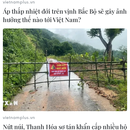
vietnamplus.vn
TIN LIÊN QUAN
Áp thấp nhiệt đới trên vịnh Bắc Bộ sẽ gây ảnh
hưởng thế nào tới Việt Nam?
Vĩnh Phúc: Trẻ sơ sinh tử vong sau khi
tiêm vaccine viêm gan B
vietnamplus.vn
10/09/2023 14:18
Nứt núi, Thanh Hóa sơ tán khẩn cấp nhiều hộ
Cặp song sinh có biểu hiện tím tái, xuất hiện khó thở