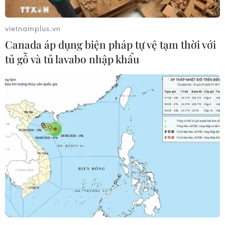
vietnamplus.vn
Canada áp dụng biện pháp tự vệ tạm thời với
tủ gỗ và tủ lavabo nhập khẩu
#Viêm gan B
#Tử vong sau khi tiêm vaccine
#Nguyên nhân tử vong
Đắk Lắk
Theo dõi VietnamPlus