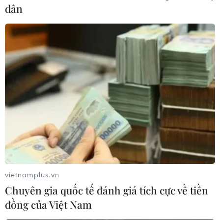
dân
sau khi được tiêm phòng vaccine viêm gan B tại Bệnh
viện Sản Nhi tỉnh Vĩnh Phúc, sau đó một bé đã tử vong.
vietnamplus.vn
Chuyên gia quốc tế đánh giá tích cực về tiền
đồng của Việt Nam
Tuyệt đối không để xảy ra tình trạng chủ