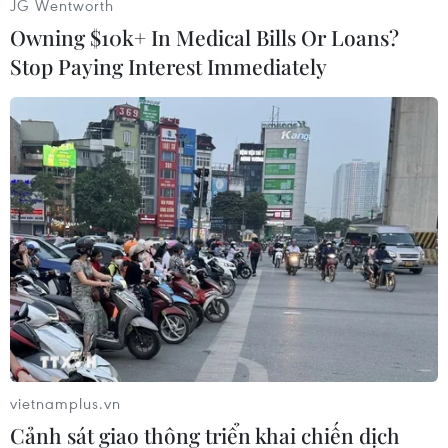
JG Wentworth
sinh đã giải thích rõ tình trạng bệnh của bệnh
Owning $10k+ In Medical Bills Or Loans?
nhân cho gia đình.
Stop Paying Interest Immediately
Lý giải nguyên nhân tử vong, bác sỹ Lê Ka Thủy
cho biết, với những trẻ sinh non, phản ứng với
ngoại cảnh, đề kháng của các bé sẽ yếu hơn trẻ
bình thường. Bên cạnh đó, triệu chứng sốt cũng
thuộc diễn biến của nhiễm trùng huyết sơ sinh
nên khi trẻ sốt Bệnh viện cũng thực hiện điều
trị theo hướng nhiễm trùng huyết sơ sinh và
không có liên quan đến việc tiêm phòng
vaccine viêm gan B.
vietnamplus.vn
Cảnh sát giao thông triển khai chiến dịch