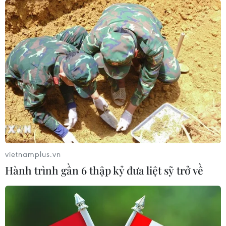
Điểm chuẩn Đại học Bách khoa Hà
Nội lập đỉnh với 29,54 điểm
09/08/2026 06:51
Điểm chuẩn Đại học Kinh tế quốc
dân cao nhất lên đến trên 9,6 điểm
mỗi môn
09/08/2026 06:40
vietnamplus.vn
Các trường đại học bắt đầu công bố
Hành trình gần 6 thập kỷ đưa liệt sỹ trở về
điểm chuẩn xét tuyển năm 2026
09/08/2026 06:25