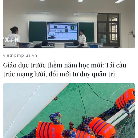
Sở hữu trí tuệ
Quy định sử dụng
RSS
Hỗ trợ
Ngôn ngữ
TTXVN
Dịch vụ tin
Quảng cáo
Liên hệ
vietnamplus.vn
Giáo dục trước thềm năm học mới: Tái cấu
trúc mạng lưới, đổi mới tư duy quản trị
Giấy phép số: 1374/GP-BTTTT do Bộ Thông tin và Truyền thông
cấp ngày 11/9/2008.
Quảng cáo: Phó TBT Nguyễn Thị Tám: 093.5958688, Email:
tamvna@gmail.com
Điện thoại: (024) 39411349 - (024) 39411348, Fax: (024)
39411348
Email:
vietnamplus2008@gmail.com
© Bản quyền thuộc về VietnamPlus, TTXVN. Cấm sao chép dưới