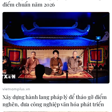
điểm chuẩn năm 2026
#Ách tắc giao thông
Quảng Ngãi
Theo dõi VietnamPlus
TIN CÙNG CHUYÊN MỤC
Đà Nẵng: Cứu sống 2 trong 4 du
vietnamplus.vn
khách mất tích tại Mũi Nghê
Xây dựng hành lang pháp lý để tháo gỡ điểm
09/08/2026 06:55
nghẽn, đưa công nghiệp văn hóa phát triển