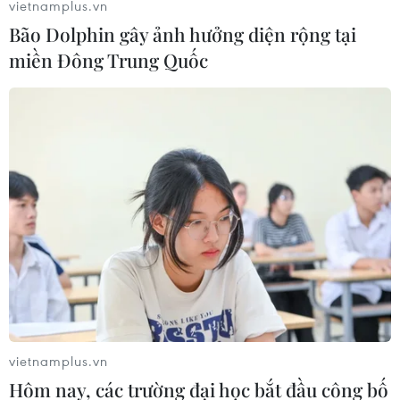
antoàn./.
vietnamplus.vn
Bão Dolphin gây ảnh hưởng diện rộng tại
miền Đông Trung Quốc
Nguyễn Đăng Lâm (TTXVN)
vietnamplus.vn
Hôm nay, các trường đại học bắt đầu công bố
#Quảng Ngãi
#Họp báo
#Tụ tập