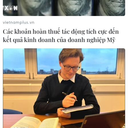
09/08/2026 03:02
vietnamplus.vn
Tìm nhân chứng về mộ tập thể liệt sỹ
Các khoản hoàn thuế tác động tích cực đến
sau trận đánh Cồn Tiên
kết quả kinh doanh của doanh nghiệp Mỹ
09/08/2026 02:53
Tuyến phố đi bộ thông minh
đầu tiên ở Cầu Giấy được Hà Nội lựa
chọn thí điểm
09/08/2026 02:51
Bắc Ninh trước “ngưỡng cửa” thành
phố trực thuộc Trung ương
09/08/2026 01:40