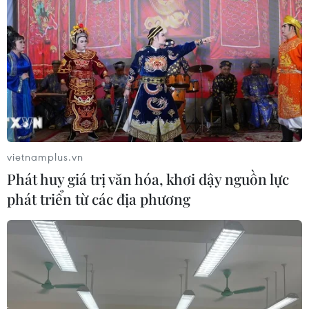
Mở rộng không gian cống hiến cho
cộng đồng người Việt Nam ở nước
ngoài
08/08/2026 11:00
Xem thêm
vietnamplus.vn
Phát huy giá trị văn hóa, khơi dậy nguồn lực
phát triển từ các địa phương
CƠ QUAN CHỦ QUẢN: THÔNG TẤN XÃ VIỆT NAM
Tổng Biên tập: TRẦN TIẾN DUẨN
Phó Tổng Biên tập: NGUYỄN THỊ TÁM, KHÚC THANH
THỦY