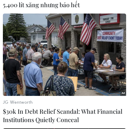
tàu thuyền ngư dân ravào khó khăn và gây sạt
5.400 lít xăng nhưng báo hết
lở bờ biển thôn Phổ Trường, xã Nghĩa An, gây
bất bìnhlớn trong nhân dân địa phương.
Để khắc phục tình trạng sạt lở bờ biển, bồi lấp
sông, Ủy ban Nhân dân tỉnh chỉđạo tạm dừng
việc nạo vét cát nhiễm mặn tại Cửa Đại, xác
định nguyên nhân vàtriển khai thực hiện ngay
các biện pháp khắc phục khẩn cấp.
Trong quá trình khắc phục sạt lở khẩn cấp, do
ảnh hưởng của 2 cơn bão số 10, 11sóng lớn tiếp
tục làm bồi lấp cửa sông Phú Thọ thuộc xã
JG Wentworth
Nghĩa An và Nghĩa Phú(Tư Nghĩa) và Sông Kinh
$30k In Debt Relief Scandal: What Financial
xã Tịnh Khê (Sơn Tịnh) dẫn đến việc tàu thuyền
Institutions Quietly Conceal
ngư dâncác xã này rất khó khăn ra vào Cửa Đại