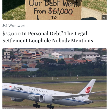
27/10 hàng trăm ngườidân xã Nghĩa An, huyện
Tư Nghĩa tụ tập đông người gây ách tắc giao
thông tuyếnquốc lộ 1 nhiều giờ liền.
JG Wentworth
Chủ trì cuộc họp báo, ông Phạm Trường Thọ,
$25,000 In Personal Debt? The Legal
Phó Chủ tịch Ủy ban Nhân dân tỉnhQuảng Ngãi
Settlement Loophole Nobody Mentions
thông tin về tình hình thực hiện Dự án Nạo vét,
thông luồng kết hợptận thu cát nhiễm mặn để
xuất khẩu tại khu vực Cửa Đại sông Trà Khúc,
thuộc xãNghĩa An, Nghĩa Phú (huyện Tư Nghĩa)
và xã Tịnh Khê (Sơn Tịnh).
Phó Chủ tịch Ủy ban Nhân dân tỉnh Quảng Ngãi
khẳng định trên cơ sở ý kiến chỉđạo của Thủ
tướng Chính phủ và Ban Thường vụ Tỉnh ủy, Ủy
ban Nhân dân tỉnh QuảngNgãi đồng ý cho Công