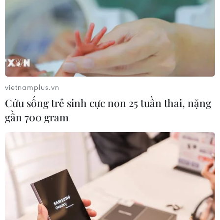
một số khu vực miền núi Quảng Trị
09/08/2026 04:35
Giáo dục trước thềm năm học mới:
Tái cấu trúc mạng lưới, đổi mới tư
vietnamplus.vn
duy quản trị
Cứu sống trẻ sinh cực non 25 tuần thai, nặng
09/08/2026 04:23
gần 700 gram
Hôm nay, các trường đại học bắt đầu
công bố điểm chuẩn năm 2026
09/08/2026 04:21
Hành trình gần 6 thập kỷ đưa liệt sỹ