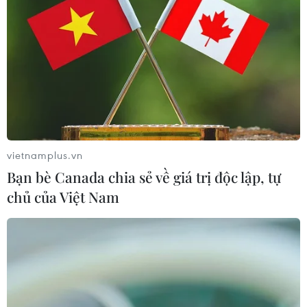
Lâm Đồng: Mưa lớn gây sạt lở đèo
Con Ó, cây đổ trên đèo Bảo Lộc
09/08/2026 06:20
Xây dựng hành lang pháp lý để tháo
gỡ điểm nghẽn, đưa công nghiệp văn
hóa phát triển
vietnamplus.vn
09/08/2026 05:26
Bạn bè Canada chia sẻ về giá trị độc lập, tự
chủ của Việt Nam
Cứu sống trẻ sinh cực non 25 tuần
thai, nặng gần 700 gram
09/08/2026 04:44
Mưa lớn gây ngập cục bộ, chia cắt