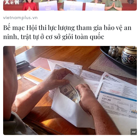
chúng tôi kết hợp kỹ thuật cũng như văn hóa
truyền thống và hiện đại để tạo ra những hương
vietnamplus.vn
vị tràn đầy cảm xúc. Với tôi, ẩm thực trước hết
Bế mạc Hội thi lực lượng tham gia bảo vệ an
phải ngon, rồi mới đến đẹp đó là mục tiêu của
ninh, trật tự ở cơ sở giỏi toàn quốc
chúng tôi. Ngoài ra, chúng tôi cũng sẽ mang đến
rất nhiều điều đặc biệt, như quả bí ngô có thể
biến thành sợi mỳ…”
Ông Nguyễn Mạnh Hùng, đại diện cho nhóm
đầu bếp tham dự Lễ hội Ẩm thực và Văn hóa
châu Á 2018 (Mon Asian Food Festival), chia sẻ
như vậy trong cuộc họp báo sáng nay (ngày
12/4), tại Hà Nội.
[Phở Việt Nam thu hút sự chú ý tại Lễ hội ẩm
thực ASEAN và đối tác
]