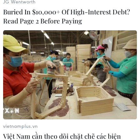
JG Wentworth
Theo thông tin từ ban tổ chức, ngày hội lần đầu
Buried In $10,000+ Of High-Interest Debt?
tiên tổ chức này sẽ diễn ra tại Hà Nội và Hạ
Read Page 2 Before Paying
Long trong tháng Tư, quy tụ sự tham gia của các
đại sứ ẩm thực, du lịch, các đoàn văn hóa nghệ
thuật đến từ Việt Nam và các nước trong khu
vực châu Á như Nhật Bản, Hàn Quốc, Singapore,
Myanmar, Campuchia, Lào… cùng sự góp mặt
của nhiều ca sỹ, nghệ sỹ, DJ và chuyên gia ẩm
thực hàng đầu Việt Nam và quốc tế.
Lễ hội nhằm tôn vinh nét tinh túy, đa dạng về
ẩm thực cũng như đặc trưng văn hóa các quốc
gia trong khu vực châu Á.
Tại Hà Nội, lễ hội diễn ra giữa không gian của
vietnamplus.vn
Mon City Mỹ Đình, bắt đầu từ 10 giờ các ngày từ
Việt Nam cần theo dõi chặt chẽ các biện