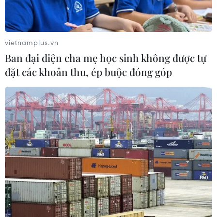
Lào Cai sắp tổ chức Lễ hội Cốm
"Hương sắc mùa thu Tú Lệ" năm
vietnamplus.vn
2026
Ban đại diện cha mẹ học sinh không được tự
31/07/2026 00:00
đặt các khoản thu, ép buộc đóng góp
Hình thành chuỗi sản phẩm du lịch
tại “Địa đạo Kỳ Anh-Bãi sậy sông
Đầm”
24/07/2026 16:00
Tưng bùng khai mạc Lễ hội Tận
hưởng Đà Nẵng 2026
23/07/2026 16:18