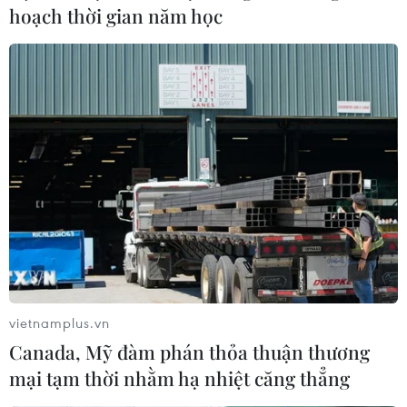
hoạch thời gian năm học
Bếp trưởng Australia gốc Việt: Đại sứ ẩm
thực của Vietnam Airlines
14/03/2018 09:27
Vietnam Airlines công bố bếp trưởng người Australia
gốc Việt Luke Nguyễn trở thành Đại sứ ẩm thực toàn
vietnamplus.vn
cầu, cùng hãng góp phần quảng bá văn hóa ẩm thực
Canada, Mỹ đàm phán thỏa thuận thương
Việt Nam ra thế giới.
mại tạm thời nhằm hạ nhiệt căng thẳng