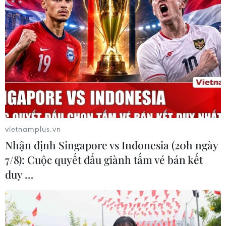
Pháp như: Gan béo áp chảo, cá hồng “grondin” nướng
plancha, thỏ Nỏmande, nấm moren hầm vang trắng...
vietnamplus.vn
Nhận định Singapore vs Indonesia (20h ngày
7/8): Cuộc quyết đấu giành tấm vé bán kết
duy …
Lần đầu tiên nghệ nhân ẩm thực được
ngành du lịch Việt vinh danh