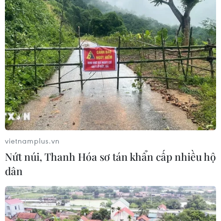
TIN CÙNG CHUYÊN MỤC
Khai mạc Lễ hội Việt Nam - Hàn
Quốc 2026 rực rỡ sắc màu văn hóa
07/08/2026 15:03
Nhịp điệu Samulnori vang
dội, Áo dài - Hanbok 'khoe sắc' bên
vietnamplus.vn
sông Hàn
Nứt núi, Thanh Hóa sơ tán khẩn cấp nhiều hộ
07/08/2026 04:39
dân
Cà Mau quảng bá thương hiệu, kết
nối đầu tư, đưa ngành tôm phát triển