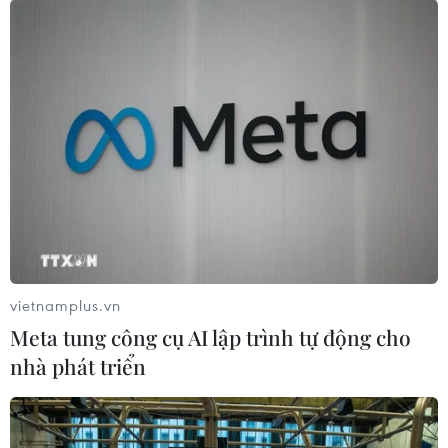
7 tháng năm 2026:
Tổng kim ngạch xuất, nhập khẩu
hàng hóa tăng 28,1%
04/08/2026 04:15
APEC 2027: Chi tiết
tuyến tàu điện nhẹ LRT đầu tiên tại
Phú Quốc dần thành hình
04/08/2026 03:40
vietnamplus.vn
7 tháng năm 2026: Số
Meta tung công cụ AI lập trình tự động cho
doanh nghiệp thành lập mới tăng
nhà phát triển
16,9%
04/08/2026 03:29