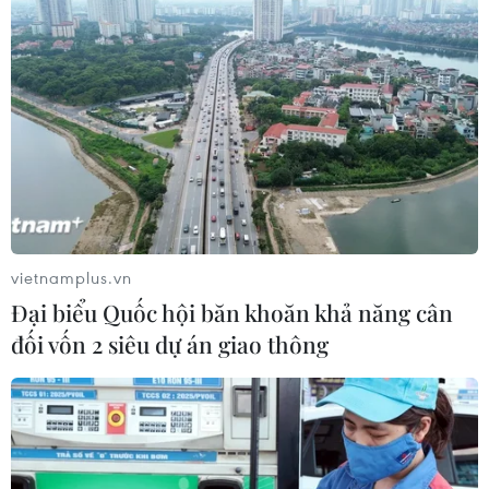
Đến nay, công tác chuẩn bị cho Lễ hội đã cơ bản hoàn
tất, phòng khách sạn đã được đặt kín từ ngày 9-11/3,
theo đó 34 chương trình tour du lịch gắn với các chuyên
đề đã được xây dựng.
vietnamplus.vn
Đại biểu Quốc hội băn khoăn khả năng cân
đối vốn 2 siêu dự án giao thông