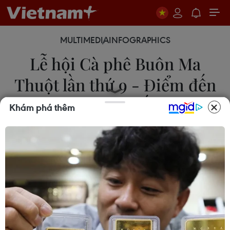
MULTIMEDIA
INFOGRAPHICS
Lễ hội Cà phê Buôn Ma
Thuột lần thứ 9 - Điểm đến
của càphê thế giới
Khám phá thêm
09/03/2025 01:23
Lễ hội Càphê Buôn Ma Thuột lần thứ 9 nhằm góp
phần nâng cao vị thế ngành càphê Việt Nam trên
trường quốc tế; xây dựng hình ảnh thành phố Buôn
Ma Thuột là “Thành phố càphê của thế giới.”