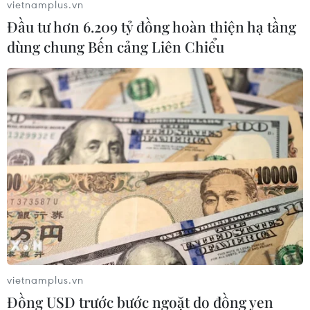
vietnamplus.vn
Đầu tư hơn 6.209 tỷ đồng hoàn thiện hạ tầng
Quan hệ Đối tác chiến
dùng chung Bến cảng Liên Chiểu
lược toàn diện Việt Nam-Thái Lan
04/08/2026 23:22
Chỉ số sản xuất công
nghiệp tăng 11,4% trong 7 tháng qua
04/08/2026 23:09
Đầu tư của Việt Nam ra
nước ngoài trong 7 tháng đạt 2,36 tỷ
USD
vietnamplus.vn
04/08/2026 23:08
Đồng USD trước bước ngoặt do đồng yen