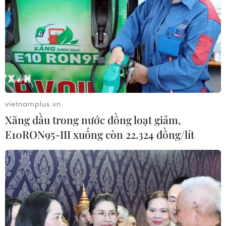
Ẩm thực “độc lạ” từ cây càphê sẽ được giới
thiệu ở Lễ hội Càphê Buôn Ma Thuột
25/02/2025 07:58
Bia hoa càphê, rượu vang càphê, trà hoa càphê… sẽ là
những sáng tạo độc đáo từ sản phẩm càphê mà ban tổ
chức Lễ hội Càphê Buôn Ma Thuột lần thứ 9 năm 2025
sẽ giới thiệu đến du khách thập phương.
vietnamplus.vn
Xăng dầu trong nước đồng loạt giảm,
E10RON95-III xuống còn 22.324 đồng/lít