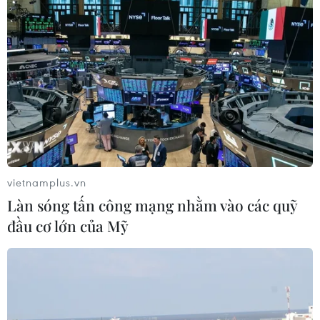
7 tháng năm 2026: 7
mặt hàng xuất khẩu trên 10 tỷ USD
03/08/2026 23:49
7 tháng năm 2026:
Tổng vốn đầu tư nước ngoài đăng ký
vào Việt Nam tăng 58%
03/08/2026 23:48
vietnamplus.vn
Làn sóng tấn công mạng nhằm vào các quỹ
Lấy lợi ích và sự hài
đầu cơ lớn của Mỹ
lòng của nhân dân làm thước đo cuối
cùng
03/08/2026 23:14