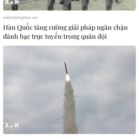
vietnamplus.vn
Hàn Quốc tăng cường giải pháp ngăn chặn
đánh bạc trực tuyến trong quân đội
Lễ hội Càphê Buôn Ma Thuột lần thứ 9 năm
2025 với chủ đề “Buôn Ma Thuột - Điểm đến của
càphê thế giới” diễn ra từ ngày 9-13/3/2025 với
nhiều hoạt động hấp dẫn và ấn tượng.