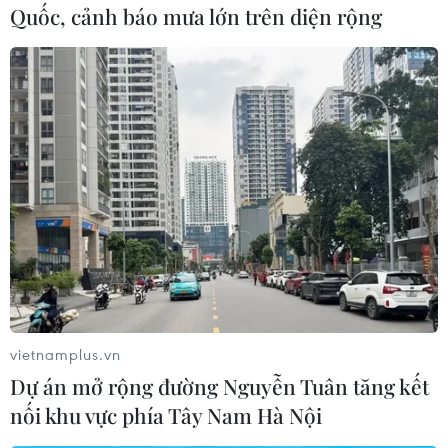
Quốc, cảnh báo mưa lớn trên diện rộng
#Lễ hội Càphê Buôn Ma Thuột
#Càphê Buôn Ma Thuột
#càphê Việt Nam
Đắk Lắk
Theo dõi VietnamPlus
vietnamplus.vn
Dự án mở rộng đường Nguyễn Tuân tăng kết
nối khu vực phía Tây Nam Hà Nội