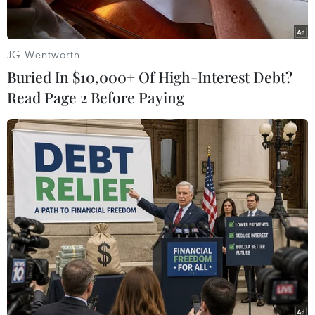
của IS ở Mozambique]
Theo ông Dujarric, Liên hợp quốc đang tiếp tục
JG Wentworth
phối hợp chặt chẽ với các cơ quan chức năng
Buried In $10,000+ Of High-Interest Debt?
trên thực địa để hỗ trợ những người bị ảnh
Read Page 2 Before Paying
hưởng trong các vụ tấn công này, trong khi hỗ
trợ Chính phủ Mozambique bảo vệ dân thường,
khôi phục sự ổn định và đưa các nghi phạm ra
xét xử.
Cùng ngày, Bộ Quốc phòng Mỹ cam kết hỗ trợ
Mozambique sau cuộc tấn công đẫm máu nói
trên.
Người phát ngôn Lầu Năm Góc John Kirby nhấn
mạnh Mỹ sẽ tiếp tục phối hợp với Chính phủ
Mozambique đấu tranh với chủ nghĩa khủng bố,