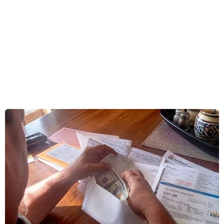
công của tổ chức Nhà nước Hồi giáo (IS) tự xưng
ở thành phố cảng Palma, miền Bắc
Mozambique, khẳng định đây là “những hành
vi tội ác.”
Theo phóng viên TTXVN tại châu Phi, người
phát ngôn Liên hợp quốc bày tỏ lo ngại trước
tình hình vẫn đang diễn biến phức tạp ở Palma,
nơi những cuộc tấn công vũ trang bắt đầu từ
ngày 24/3 đã cướp đi sinh mạng của hàng chục
người.
Ông nhấn mạnh Liên hợp quốc kịch liệt lên án
những cuộc tấn công này và chia sẻ sự mất mát
với gia đình các nạn nhân và Chính phủ
Mozambique.
[Quan chức Mỹ quan ngại trước hoạt động