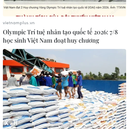
vietnamplus.vn
Olympic Trí tuệ nhân tạo quốc tế 2026: 7/8
học sinh Việt Nam đoạt huy chương
IS tuyên bố chiếm đóng thị trấn Palma ở
Bắc Mozambique
29/03/2021 22:56
Theo tuyên bố của IS trên mạng tin Amaq của nhóm
này, ít nhất 55 người đã thiệt mạng, trong đó có các
binh sỹ chính phủ Mozambique.