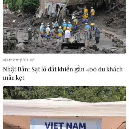
vietnamplus.vn
Nhật Bản: Sạt lở đất khiến gần 400 du khách
mắc kẹt