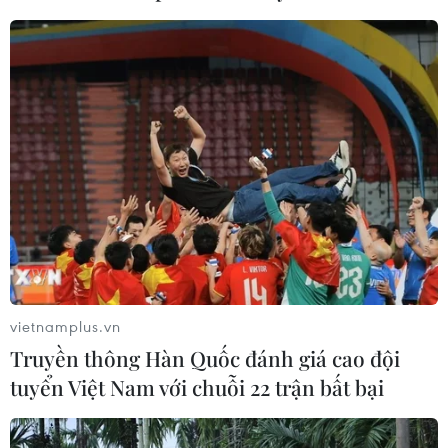
#Nhà nước Hồi giáo
#Tấn công vũ trang
#Chính phủ Mozambique
#Bộ Quốc phòng Mỹ
Mỹ
vietnamplus.vn
Truyền thông Hàn Quốc đánh giá cao đội
tuyển Việt Nam với chuỗi 22 trận bất bại
Theo dõi VietnamPlus