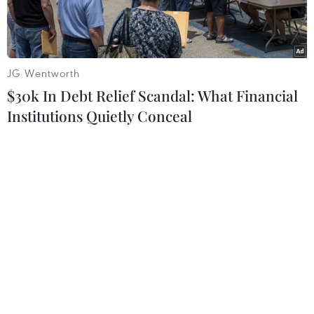
JG Wentworth
$30k In Debt Relief Scandal: What Financial
Institutions Quietly Conceal
Binh sỹ Mozambique di chuyển tới Sadjundjira thuộc vùng núi
Gorongosa sau chiến dịch tấn công truy quét lực lượng nổi dậy
Renamo. (Nguồn: EPA/TTXVN)
Ngày 29/3, người phát ngôn Liên hợp quốc
Stéphane Dujarric ra tuyên bố lên án cuộc tấn