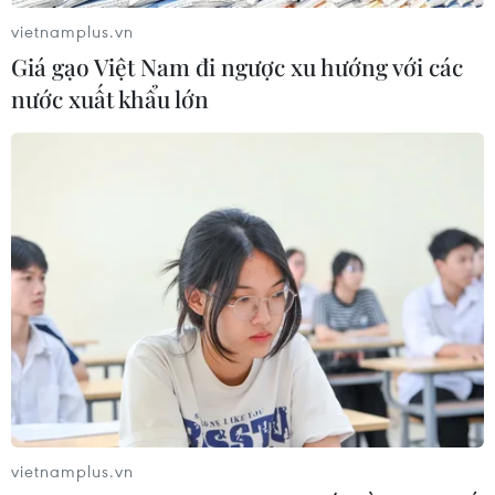
vietnamplus.vn
Giá gạo Việt Nam đi ngược xu hướng với các
nước xuất khẩu lớn
Quan chức Mỹ quan ngại trước hoạt động
của IS ở Mozambique
vietnamplus.vn
30/03/2021 00:06