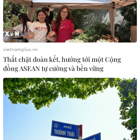
vietnamplus.vn
Thắt chặt đoàn kết, hướng tới một Cộng
đồng ASEAN tự cường và bền vững
TIN CÙNG CHUYÊN MỤC
Cộng hòa Dân chủ Congo ghi nhận
hơn 300 trẻ em tử vong do Ebola
08/08/2026 15:21