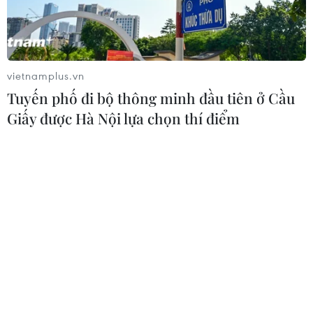
Giao tranh dữ dội ở miền Tây Libya,
nhiều tù nhân vượt ngục
vietnamplus.vn
05/08/2026 05:58
Tuyến phố đi bộ thông minh đầu tiên ở Cầu
Giấy được Hà Nội lựa chọn thí điểm
Lở đất tại Ethiopia khiến ít nhất 14
người thiệt mạng
04/08/2026 10:53
Kế hoạch đồng tiền chung Tây Phi
đối mặt thách thức
03/08/2026 23:10