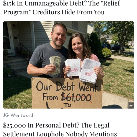
$15k In Unmanageable Debt? The "Relief
súng IS và lực lượng chính phủ trong 3 ngày sau
Program" Creditors Hide From You
đó đã khiến ít nhất 55 người thiệt mạng, trong
đó có cả binh sỹ chính phủ.
Ngày 10/3, Bộ Ngoại giao Mỹ đã đưa nhóm
phiến quân ASWJ vào danh sách các “tổ chức
khủng bố nước ngoài” và liệt thủ lĩnh của tổ
chức này Abu Yasir Hassan là “đối tượng khủng
bố toàn cầu."
Theo bộ trên, ASWJ có liên quan tới IS và được
Mỹ đặt tên gọi chính thức là “IS Mozambique”./.
(TTXVN/Vietnam+)
JG Wentworth
$25,000 In Personal Debt? The Legal
Settlement Loophole Nobody Mentions