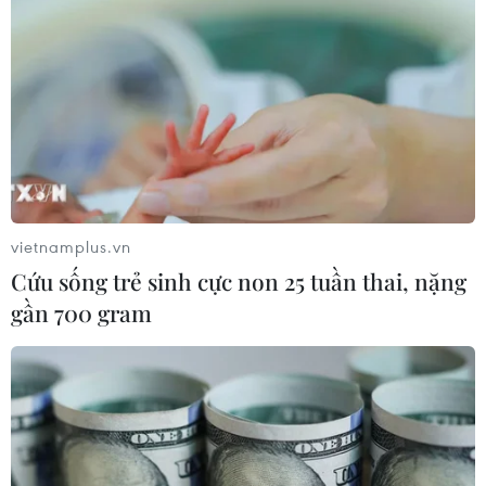
Mozambique: Hơn 180 người bị mắc kẹt ở
khách sạn sau vụ thánh chiến
27/03/2021 04:22
Lực lượng thánh chiến đã đột kích vào thị trấn Palma
chiều 24/3, nhiều người dân chạy thoát vào khu rừng
gần đó trong khi nhân viên chính phủ và công nhân của
LNG tìm nơi trú ẩn ở khách sạn Amarula.
vietnamplus.vn
Cứu sống trẻ sinh cực non 25 tuần thai, nặng
gần 700 gram