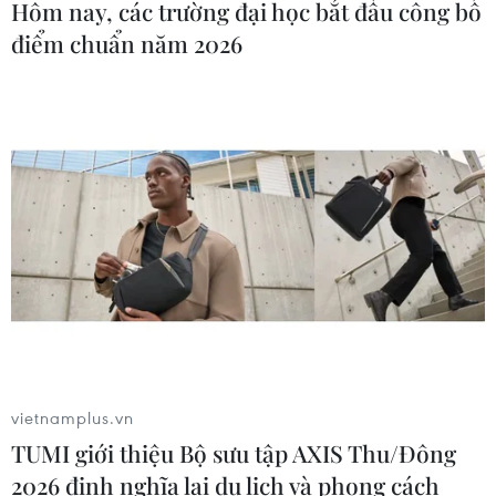
Hôm nay, các trường đại học bắt đầu công bố
Bộ Quốc phòng Mỹ cam kết hỗ trợ Mozambique, sau
điểm chuẩn năm 2026
cuộc tấn công đẫm máu kéo dài của tổ chức khủng bố
Nhà nước Hồi giáo (IS) tự xưng vào thành phố Palma.
vietnamplus.vn
TUMI giới thiệu Bộ sưu tập AXIS Thu/Đông
2026 định nghĩa lại du lịch và phong cách