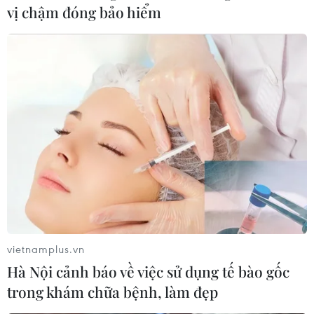
vị chậm đóng bảo hiểm
Thảm sát ở Tây Bắc Nigeria, ít nhất
24 người đã thiệt mạng
23/07/2026 22:47
Dịch tả bùng phát nghiêm trọng tại
Nigeria, hàng trăm người tử vong
23/07/2026 07:23
Dịch Ebola: Số ca tử vong ở châu Phi
vietnamplus.vn
tăng lên hơn 1.000 người
Hà Nội cảnh báo về việc sử dụng tế bào gốc
22/07/2026 22:56
trong khám chữa bệnh, làm đẹp