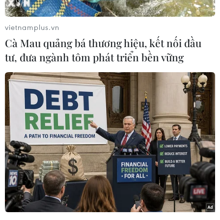
đồng cấp Mỹ Barack Obama đã nhất trí về cấu
trúc chỉ huy của NATO trongviệc hỗ trợ liên
vietnamplus.vn
quân ở Libya./.
Cà Mau quảng bá thương hiệu, kết nối đầu
tư, đưa ngành tôm phát triển bền vững
(TTXVN/Vietnam+)