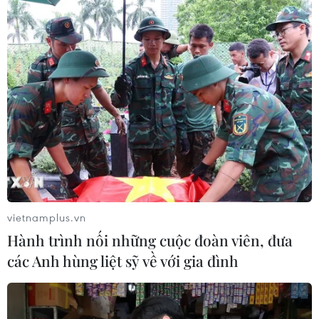
LPBank thông qua thành lập ngân hàng
con tại VIFC và chia cổ tức 30% tiền mặt
28/04/2026 07:09
LPBank tổ chức đại hội, thành lập ngân hàng con tại
VIFC, chia cổ tức 30%, hướng tới tăng trưởng bền vững
năm 2026 và nâng cao năng lực cạnh tranh.
vietnamplus.vn
Hành trình nối những cuộc đoàn viên, đưa
các Anh hùng liệt sỹ về với gia đình