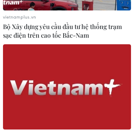
vietnamplus.vn
Bộ Xây dựng yêu cầu đầu tư hệ thống trạm
sạc điện trên cao tốc Bắc-Nam
#LPBank
#Tài chính số
#Thanh toán không tiền mặt
#Ngân hàng số
#Chuyển đổi số
Theo dõi VietnamPlus