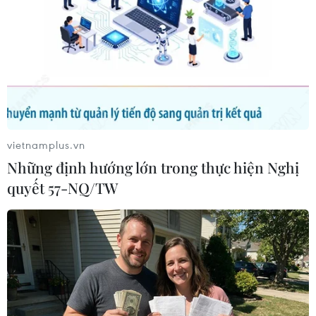
dịch vụ tài chính dễ dàng hơn, an toàn hơn và
thuận tiện hơn trong cuộc sống hằng ngày.”
vietnamplus.vn
Những định hướng lớn trong thực hiện Nghị
quyết 57-NQ/TW
Phối cảnh gian hàng của LPBank tại Lễ hội Tài chính số – Ting
Ting Day. (Ảnh: Vietnam+)
Trong bối cảnh các mô hình kinh doanh và
hành vi tiêu dùng đang thay đổi mạnh mẽ dưới