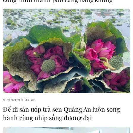
để thực hiện cơ cấu lại vốn nhà nước
06/08/2026 15:08
Meta tung công cụ AI lập trình tự
động cho nhà phát triển
06/08/2026 06:40
Doanh thu AI của Microsoft phụ
thuộc phần lớn vào đối tác OpenAI
06/08/2026 06:31
vietnamplus.vn
Để di sản ướp trà sen Quảng An luôn song
hành cùng nhịp sống đương đại
Tây Ninh: Tạo điều kiện hình thành
doanh nghiệp công nghệ chiến lược