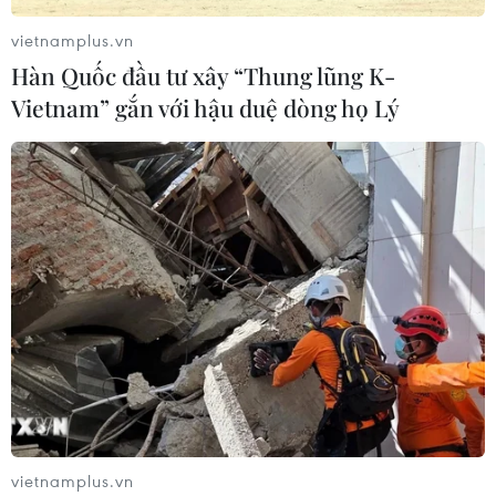
vietnamplus.vn
Hàn Quốc đầu tư xây “Thung lũng K-
Vietnam” gắn với hậu duệ dòng họ Lý
vietnamplus.vn