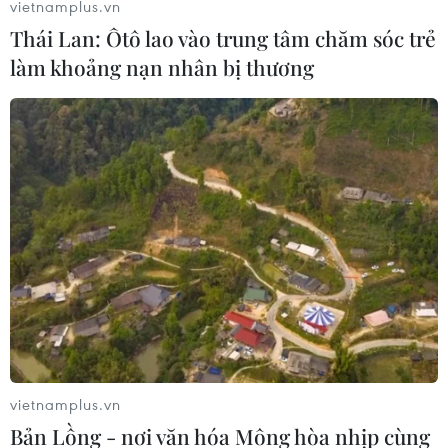
vietnamplus.vn
TIN LIÊN QUAN
Thái Lan: Ôtô lao vào trung tâm chăm sóc trẻ
làm khoảng nạn nhân bị thương
LPBank Plus đạt giải Sao Khuê, ghi danh
trên Bản đồ Giải pháp Công nghệ số
vietnamplus.vn
29/05/2026 09:18
Bản Lồng - nơi văn hóa Mông hòa nhịp cùng