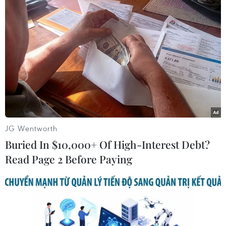
hiện đại, đến triển khai Lumi - tổng đài AI hỗ
trợ chăm sóc khách hàng, LPBank từng bước
hiện thực hóa mục tiêu xây dựng hệ sinh thái tài
chính số hiện đại, thuận tiện và dễ tiếp cận hơn
cho người dùng.
Ông Đặng Công Hoàn, Phó Tổng Giám đốc kiêm
Giám đốc Ngân hàng Bán lẻ LPBank cho biết:
“LPBank hướng tới việc xây dựng các giải pháp
tài chính thông minh, hiện đại và trọn gói để có
JG Wentworth
thể phục vụ hiệu quả nhiều nhóm khách hàng
Buried In $10,000+ Of High-Interest Debt?
khác nhau, từ người trẻ, người lao động, công
Read Page 2 Before Paying
chức, viên chức, lực lượng vũ trang đến hộ kinh
doanh, khách hàng cá nhân ưu tiên cũng như
khách hàng an sinh xã hội. Chúng tôi mong
muốn các sản phẩm, dịch vụ với hàm lượng
công nghệ cao sẽ giúp người dân tiếp cận các