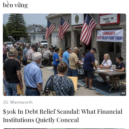
bền vững
“Thanh toán thông minh - Thúc đẩy tài chính
số,” hướng tới lan tỏa các giải pháp thanh toán
hiện đại, thúc đẩy tài chính toàn diện và góp
phần hiện thực hóa các mục tiêu chuyển đổi số
quốc gia. Ngày Tài chính số 2026 diễn ra xuyên
suốt từ tháng 5 đến tháng 9 với nhiều hoạt động
nổi bật, trong đó điểm nhấn là lễ hội Tài chính
số - Ting Ting Day diễn ra từ ngày 6 đến ngày
7/6 tại phố đi bộ Nguyễn Huệ (phường Sài Gòn,
Thành phố Hồ Chí Minh), dự kiến thu hút
khoảng 100.000 - 150.000 lượt người tham dự.
JG Wentworth
$30k In Debt Relief Scandal: What Financial
Institutions Quietly Conceal