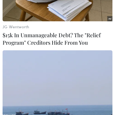
JG Wentworth
$15k In Unmanageable Debt? The "Relief
Program" Creditors Hide From You
LPBank đồng hành cùng Ngày Tài chính số 2026. (Ảnh:
Vietnam+)
Đồng hành cùng Ngày Tài chính số 2026,
LPBank mang đến các giải pháp ngân hàng số
và thanh toán thông minh, góp phần lan tỏa thói
quen thanh toán không dùng tiền mặt, mở rộng
khả năng tiếp cận dịch vụ hiện đại và thúc đẩy