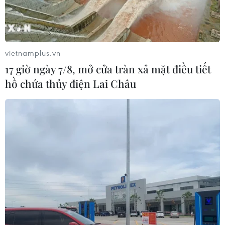
ISO/IEC 27001:2022, nâng
tầm bảo mật trong kỷ
nguyên số
vietnamplus.vn
Ngân hàng LPBank chính thức đạt chuẩn ISO/IEC
17 giờ ngày 7/8, mở cửa tràn xả mặt điều tiết
27001:2022 và PCI DSS v4.0.1, nâng cao an toàn
hồ chứa thủy điện Lai Châu
thông tin và trải nghiệm khách hàng trong kỷ
nguyên số.
(Vietnam+)