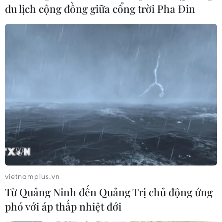
Ứng dụng LPBank Plus của LPBank đạt giải Sao Khuê
du lịch cộng đồng giữa cổng trời Pha Đin
2026 và góp mặt trên Bản đồ Giải pháp Công nghệ số
Việt Nam, thể hiện đột phá công nghệ AI và trải nghiệm
khách hàng.
vietnamplus.vn
Từ Quảng Ninh đến Quảng Trị chủ động ứng
phó với áp thấp nhiệt đới