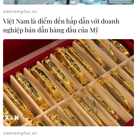
vietnamplus.vn
Việt Nam là điểm đến hấp dẫn với doanh
nghiệp bán dẫn hàng đầu của Mỹ
TIN CÙNG CHUYÊN MỤC
Cơ cấu lại vốn nhà nước tại doanh
nghiệp gắn với mục tiêu tăng trưởng
hai con số
07/08/2026 13:16
vietnamplus.vn