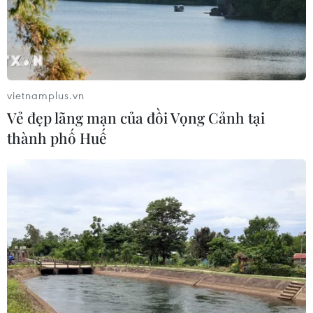
Mỹ phát tín hiệu ủng hộ ổn định
đồng won của Hàn Quốc
05/08/2026 23:26
vietnamplus.vn
Vẻ đẹp lãng mạn của đồi Vọng Cảnh tại
thành phố Huế
Mỹ hoàn trả khoảng 100 tỷ USD thuế
quan sau phán quyết của Tòa án Tối
cao
05/08/2026 22:58
Nhật Bản: Nội các thông qua chính
sách giảm thuế tiêu thụ thực phẩm
xuống 1%
05/08/2026 15:30