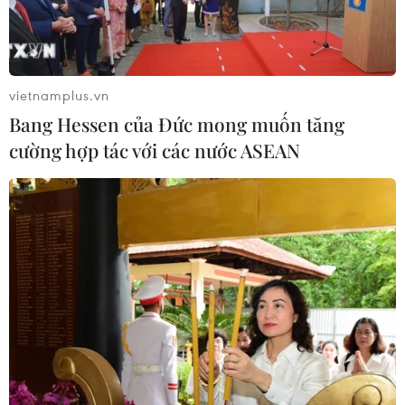
vietnamplus.vn
Bang Hessen của Đức mong muốn tăng
cường hợp tác với các nước ASEAN
Bao giờ du lịch có thể ‘hồi sinh’ sau cơn
‘bạo bệnh’ COVID-19?
21/04/2020 04:04