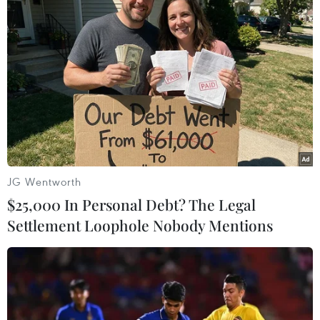
chính phủ các nước đã triển khai để ứng phó
dịch COVID-19, bao gồm cả việc tiếp cận với
dịch vụ y tế và cũng không thể hồi hương do các
lệnh phong tỏa và hạn chế đi lại./.
(TTXVN/Vietnam+)
JG Wentworth
$25,000 In Personal Debt? The Legal
Settlement Loophole Nobody Mentions