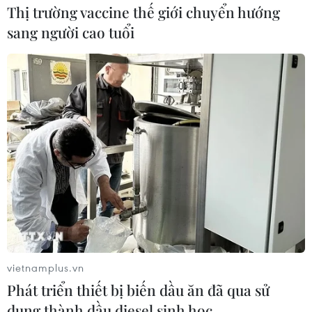
Thị trường vaccine thế giới chuyển hướng
sang người cao tuổi
Giá dầu sụp đổ đe dọa nghiêm
trọng tới nền kinh tế toàn cầu
22/04/2020 02:54
Bộ trưởng Tài chính Pháp nhận định sự sụp đổ của giá
dầu thô thế giới đang đe dọa nghiêm trọng tới kinh tế
toàn cầu, vốn đang chịu tác động mạnh từ đại dịch
COVID-19.
vietnamplus.vn
Phát triển thiết bị biến dầu ăn đã qua sử
dụng thành dầu diesel sinh học