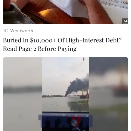
JG Wentworth
Buried In $10,000+ Of High-Interest Debt?
Read Page 2 Before Paying
Đồng tiền USD tại Washington D.C. (Ảnh: THX/TTXVN)
Ngân hàng Thế giới (WB) ngày 22/4 cho biết các
nước đang phát triển đang mất đi một nguồn
thu quan trọng, khi các biện pháp phong tỏa
trên toàn cầu nhằm ngăn chặn sự lây lan của
dịch viêm đường hô hấp cấp COVID-19 đã khiến