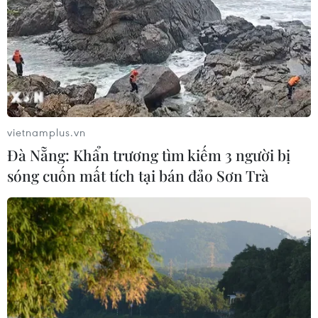
06/08/2026 07:34
Làn sóng tấn công mạng nhằm vào
các quỹ đầu cơ lớn của Mỹ
06/08/2026 06:47
vietnamplus.vn
Đà Nẵng: Khẩn trương tìm kiếm 3 người bị
Đồng USD trước bước ngoặt do đồng
sóng cuốn mất tích tại bán đảo Sơn Trà
yen mạnh lên và số liệu việc làm Mỹ
06/08/2026 05:14
Lãi suất ngân hàng ngày 6/8: Kỳ hạn
3 tháng đang được mức lãi suất tối đa
06/08/2026 00:06