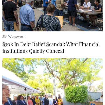
JG Wentworth
$30k In Debt Relief Scandal: What Financial
Institutions Quietly Conceal
IMF và WB cam kết tăng chương trình
hoãn trả nợ cho các nước nghèo
18/04/2020 04:34
Tổng Giám đốc IMF và Chủ tịch WB nhấn mạnh IMF và
WB nhận thức rõ về mối đe dọa đang gia tăng từ khủng
hoảng y tế do dịch COVID-19 vốn được dự đoán sẽ đẩy
nền kinh tế toàn cầu vào đợt suy thooái sâu.