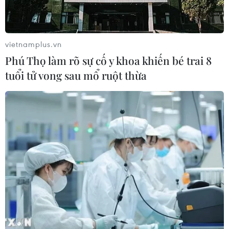
vietnamplus.vn
Phú Thọ làm rõ sự cố y khoa khiến bé trai 8
tuổi tử vong sau mổ ruột thừa