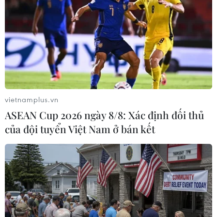
#WB
#kiều hối
#COVID-19
#biện pháp phong tỏa
#người lao động ở nước ngoài
vietnamplus.vn
Theo dõi VietnamPlus
ASEAN Cup 2026 ngày 8/8: Xác định đối thủ
của đội tuyển Việt Nam ở bán kết
TIN LIÊN QUAN