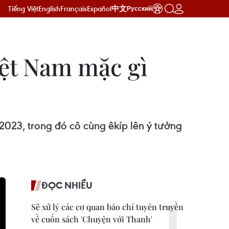
Tiếng Việt
English
Français
Español
中文
Русский
iệt Nam mặc gì
2023, trong đó cô cùng êkíp lên ý tưởng
ĐỌC NHIỀU
Sẽ xử lý các cơ quan báo chí tuyên truyền
về cuốn sách 'Chuyện với Thanh'