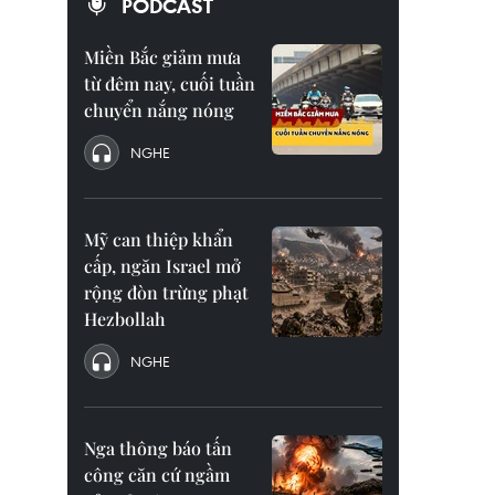
PODCAST
Miền Bắc giảm mưa
từ đêm nay, cuối tuần
chuyển nắng nóng
NGHE
Mỹ can thiệp khẩn
cấp, ngăn Israel mở
rộng đòn trừng phạt
Hezbollah
NGHE
Nga thông báo tấn
công căn cứ ngầm