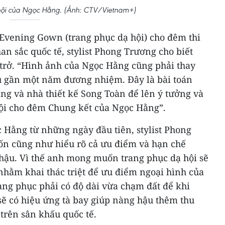
hội của Ngọc Hằng. (Ảnh: CTV/Vietnam+)
 Evening Gown (trang phục dạ hội) cho đêm thi
an sắc quốc tế, stylist Phong Trương cho biết
trở. “Hình ảnh của Ngọc Hằng cũng phải thay
u gần một năm đương nhiệm. Đây là bài toán
g và nhà thiết kế Song Toàn để lên ý tưởng và
ội cho đêm Chung kết của Ngọc Hằng”.
Hằng từ những ngày đầu tiên, stylist Phong
n cũng như hiểu rõ cả ưu điểm và hạn chế
hậu. Vì thế anh mong muốn trang phục dạ hội sẽ
hằm khai thác triệt để ưu điểm ngoại hình của
ang phục phải có độ dài vừa chạm đất để khi
sẽ có hiệu ứng tà bay giúp nàng hậu thêm thu
 trên sân khấu quốc tế.