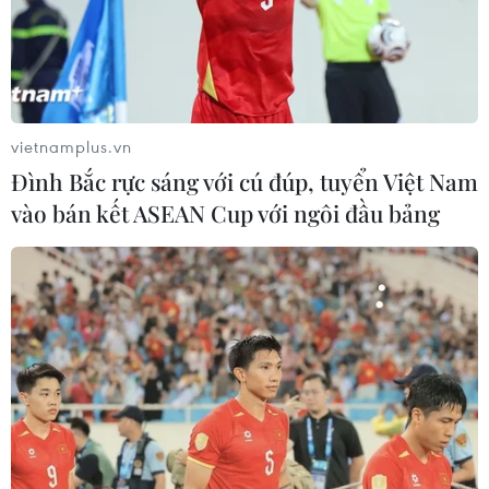
vietnamplus.vn
Đình Bắc rực sáng với cú đúp, tuyển Việt Nam
vào bán kết ASEAN Cup với ngôi đầu bảng
Đại diện Việt Nam cùng các đồng đội ở Miss World 2024. (Ảnh:
NVCC)
“Chiến thần ngoại giao” biết
nhiều ngôn ngữ