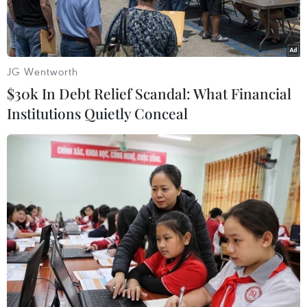
JG Wentworth
$30k In Debt Relief Scandal: What Financial
Institutions Quietly Conceal
Hoa hậu Mai Phương: “Tôi chỉ có 1 trái tim nhưng có rất nhiều
tình yêu để trao đi”. (Ảnh: NVCC)
Hoa hậu Mai Phương vừa trải qua phần thi
thuyết trình dự án nhân ái tại Miss World lần