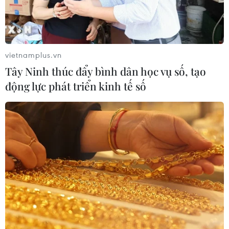
vietnamplus.vn
Tây Ninh thúc đẩy bình dân học vụ số, tạo
động lực phát triển kinh tế số
TIN CÙNG CHUYÊN MỤC
Phim Việt tham dự Liên hoan phim
ASEAN 2026 tại Hong Kong
07/08/2026 15:44