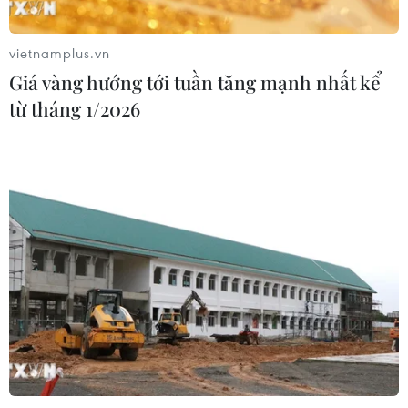
vietnamplus.vn
Khai mạc Lễ hội Việt Nam - Hàn
Giá vàng hướng tới tuần tăng mạnh nhất kể
Quốc 2026 rực rỡ sắc màu văn hóa
từ tháng 1/2026
07/08/2026 15:03
Ngày hội Văn hóa dân tộc Mông lần
thứ 4 sẽ diễn ra tại Điện Biên vào
tháng 10
07/08/2026 09:10
Bản Lồng - nơi văn hóa Mông hòa
nhịp cùng du lịch cộng đồng giữa
cổng trời Pha Đin
07/08/2026 08:31