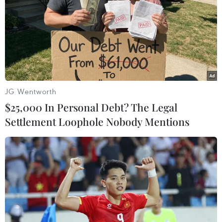
chứng kiến cô đăng quang, sau đó đồng hành
cùng cô trong những dự án thiện nguyện. Ngay
cả khoảnh khắc đặc biệt nhất, màn “final walk”
của Hoa hậu Mai Phương trong đêm Chung kết
Miss World Vietnam 2023 vừa qua cũng có sự
chứng kiến của Karolina.
JG Wentworth
$25,000 In Personal Debt? The Legal
Settlement Loophole Nobody Mentions