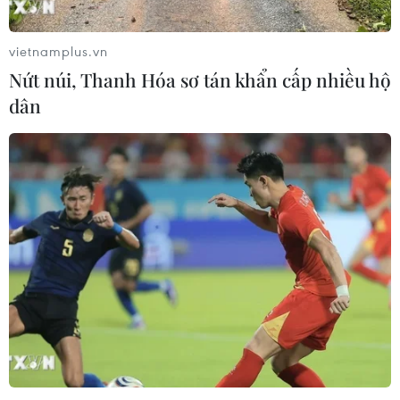
vietnamplus.vn
Nứt núi, Thanh Hóa sơ tán khẩn cấp nhiều hộ
dân
Chiêm ngưỡng vẻ đẹp Hoa hậu Mai
Phương trước thềm dự thi Miss World
2024
12/01/2024 02:17
Với vẻ ngoài thanh lịch và sang trọng, cùng hình thể
ngày càng hoàn thiện Hoa hậu Mai Phương tạo được
sức hút trong đêm trao giải Ngôi Sao Xanh lần thứ 10
vừa diễn ra tại Thành phố Hồ Chí Minh.