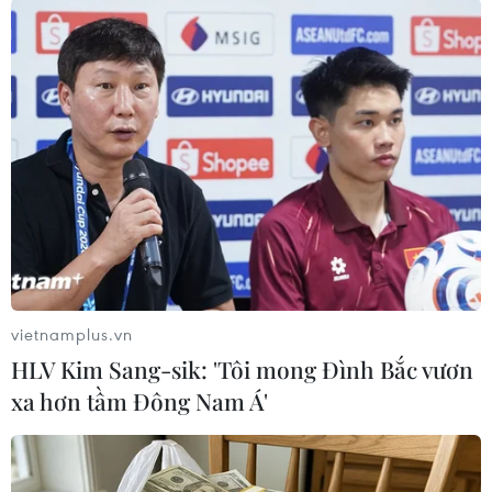
Mai Phương đã mang tới cuộc nguồn năng lượng tích cực nhất
vietnamplus.vn
có thể. (Ảnh: NVCC)
HLV Kim Sang-sik: 'Tôi mong Đình Bắc vươn
Trên livestream của mình, Miss World
xa hơn tầm Đông Nam Á'
Philippines cũng dành nhiều “lời có cánh” cho
Mai Phương. “Thật đáng kinh ngạc về đại diện
Việt Nam. Các bạn biết đấy, cô ấy là người cuối