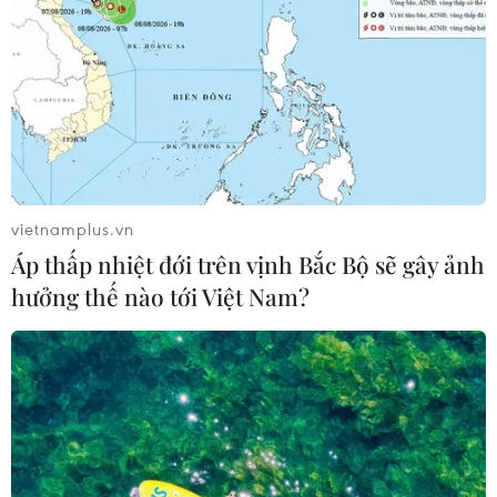
vietnamplus.vn
Áp thấp nhiệt đới trên vịnh Bắc Bộ sẽ gây ảnh
hưởng thế nào tới Việt Nam?
#Miss World
#Hoa hậu Mai Phương
#Dự án nhân ái
#Đăng quang
#Thương hiệu thời trang
#Chung kết
Ấn Độ