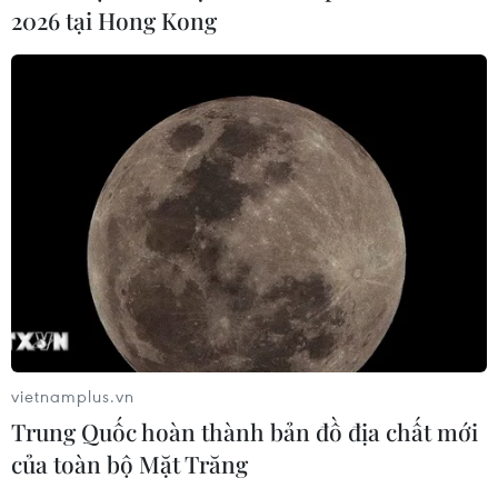
duy âm nhạc và “chiến lược” khá thông minh nhằm
2026 tại Hong Kong
chạm tới cảm xúc và trái tim khán giả quốc tế.
vietnamplus.vn
Trung Quốc hoàn thành bản đồ địa chất mới
của toàn bộ Mặt Trăng