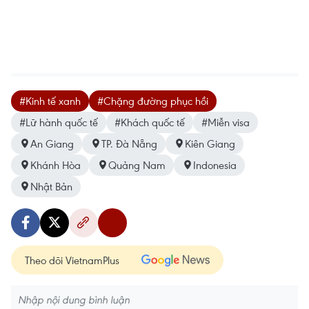
#Kinh tế xanh
#Chặng đường phục hồi
#Lữ hành quốc tế
#Khách quốc tế
#Miễn visa
An Giang
TP. Đà Nẵng
Kiên Giang
Khánh Hòa
Quảng Nam
Indonesia
Nhật Bản
Theo dõi VietnamPlus