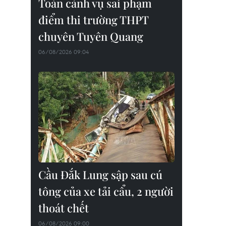
Toàn cảnh vụ sai phạm
điểm thi trường THPT
chuyên Tuyên Quang
06/08/2026 09:04
Cầu Đắk Lung sập sau cú
tông của xe tải cẩu, 2 người
thoát chết
06/08/2026 09:00