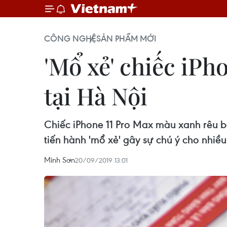
CÔNG NGHỆ
SẢN PHẨM MỚI
'Mổ xẻ' chiếc iPh
tại Hà Nội
Chiếc iPhone 11 Pro Max màu xanh rêu 
tiến hành 'mổ xẻ' gây sự chú ý cho nhiều
Minh Sơn
20/09/2019 13:01