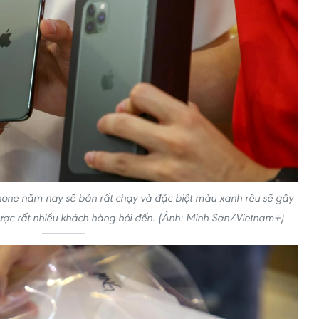
hone năm nay sẽ bán rất chạy và đặc biệt màu xanh rêu sẽ gây
ược rất nhiều khách hàng hỏi đến. (Ảnh: Minh Sơn/Vietnam+)