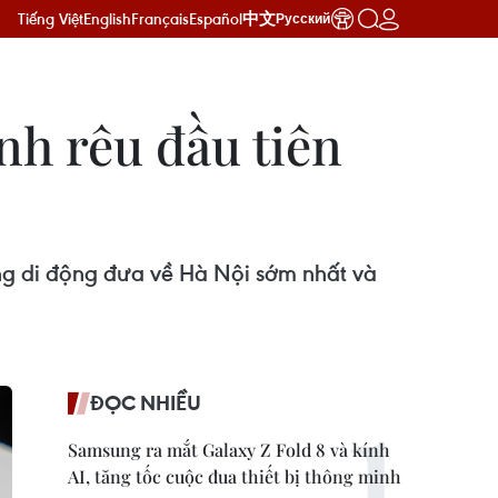
Tiếng Việt
English
Français
Español
中文
Русский
nh rêu đầu tiên
ng di động đưa về Hà Nội sớm nhất và
ĐỌC NHIỀU
Samsung ra mắt Galaxy Z Fold 8 và kính
AI, tăng tốc cuộc đua thiết bị thông minh