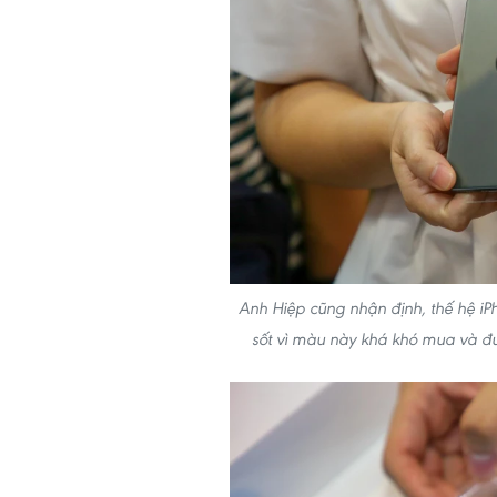
Anh Hiệp cũng nhận định, thế hệ iP
sốt vì màu này khá khó mua và đ