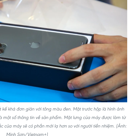
t kế khá đơn giản với tông màu đen. Mặt trước hộp là hình ảnh
là một số thông tin về sản phẩm. Mặt lưng của máy được làm từ
c của máy sẽ có phần mới lạ hơn so với người tiền nhiệm. (Ảnh:
Minh Sơn/Vietnam+)