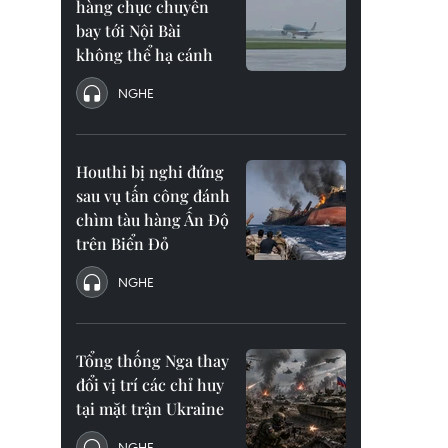
hàng chục chuyến
bay tới Nội Bài
không thể hạ cánh
NGHE
Houthi bị nghi đứng
sau vụ tấn công đánh
chìm tàu hàng Ấn Độ
trên Biển Đỏ
NGHE
Tổng thống Nga thay
đổi vị trí các chỉ huy
tại mặt trận Ukraine
NGHE