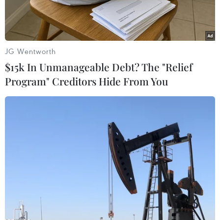
JG Wentworth
$15k In Unmanageable Debt? The "Relief
Program" Creditors Hide From You
Người di cư tìm cách vượt biên. (Nguồn: AFP)
Theo AFP và CNN, Cơ quan Hải quan và Bảo vệ
Biên giới Mỹ thông báo, chính quyền nước này
đã mở lại
cửa khẩu San Ysidro
ở thành phố
San Diego thuộc bang California, giáp giới khu