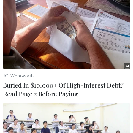
Mexico, Mỹ hợp tác ứng phó với dòng
JG Wentworth
người đổ về khu vực biên giới
Buried In $10,000+ Of High-Interest Debt?
17/11/2018 14:07
Read Page 2 Before Paying
Giới chức Mexico-Mỹ có cuộc gặp tại Tijuana của
Mexico để thảo luận về các kế hoạch hợp tác nhằm
ứng phó với làn sóng người di cư từ các nước Trung Mỹ
đang đổ về biên giới hai nước.