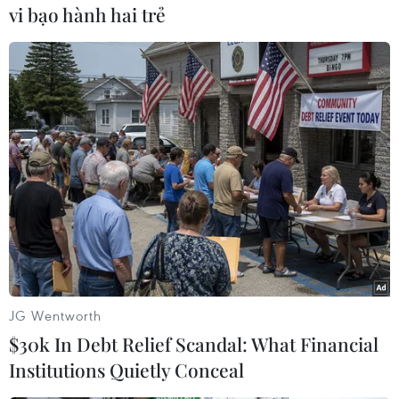
vi bạo hành hai trẻ
Theo dõi VietnamPlus
TIN LIÊN QUAN
JG Wentworth
$30k In Debt Relief Scandal: What Financial
Institutions Quietly Conceal