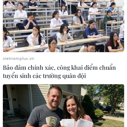
vietnamplus.vn
Bảo đảm chính xác, công khai điểm chuẩn
tuyển sinh các trường quân đội
Hàng trăm người di cư thiệt
mạng mỗi năm khi vượt biên giới Mỹ-
Mexico
19/11/2018 06:36