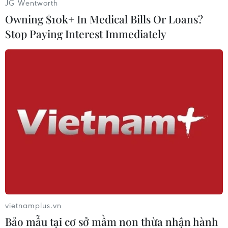
JG Wentworth
Owning $10k+ In Medical Bills Or Loans?
Stop Paying Interest Immediately
#Xe ô tô
#San Ysidro
#Cửa khẩu biên giới
#Biên giới Mỹ-Mexico
#Vượt biên vào Mỹ
#tin tức thời sự
#tin tức hot
#thời sự thế giới
vietnamplus.vn
#VietnamPlus
Mỹ
Bảo mẫu tại cơ sở mầm non thừa nhận hành