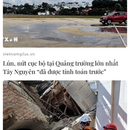
TIN CÙNG CHUYÊN MỤC
Tây Ban Nha triệt phá đường dây
buôn người xuyên Địa Trung Hải
vietnamplus.vn
07/08/2026 12:13
Lún, nứt cục bộ tại Quảng trường lớn nhất
Tây Nguyên “đã được tính toán trước”
Hy Lạp tạm giam một thị trưởng tình
nghi gây thảm họa cháy rừng
07/08/2026 12:02
Sri Lanka tăng cường ngăn chặn
trang web cá cược trực tuyến