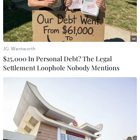
Năm 2017 có tổng số 294 người thiệt mạng được phát
hiện. Tuy nhiên, các chuyên gia cho rằng con số thực tế
còn cao hơn nhiều.
JG Wentworth
$25,000 In Personal Debt? The Legal
Settlement Loophole Nobody Mentions
Tòa án Mỹ cân nhắc đình chỉ sắc lệnh