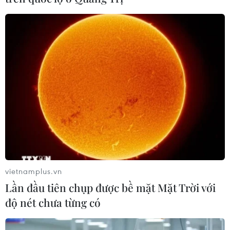
#Triều Tiên
#Bình Nhưỡng
#Tên lửa
#Lầu Năm Góc
#Tên lửa siêu thanh
Triều Tiên
Theo dõi VietnamPlus
vietnamplus.vn
Lần đầu tiên chụp được bề mặt Mặt Trời với
độ nét chưa từng có
TIN LIÊN QUAN