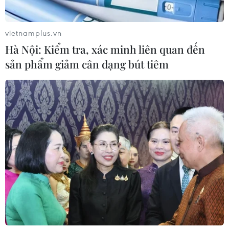
vietnamplus.vn
Hà Nội: Kiểm tra, xác minh liên quan đến
sản phẩm giảm cân dạng bút tiêm
Vụ phóng của Triều Tiên: Quân đội Hàn
Quốc sẵn sàng ứng phó
18/01/2022 12:20
Trong thông cáo báo chí, Bộ Quốc phòng nêu rõ: "Bộ
trưởng kêu gọi quân đội duy trì tư thế sẵn sàng vững
chắc và quan tâm đầy đủ đến các hoạt động an ninh
do các chỉ huy hiện trường dẫn đầu."