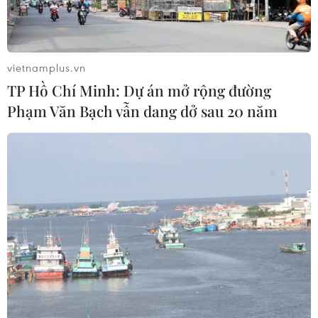
Quốc dự kiến sẽ vượt điện than trong
quý 3
02/08/2026 23:06
vietnamplus.vn
TP Hồ Chí Minh: Dự án mở rộng đường
Xem thêm
Phạm Văn Bạch vẫn dang dở sau 20 năm
CƠ QUAN CHỦ QUẢN: THÔNG TẤN XÃ VIỆT NAM
Tổng Biên tập: TRẦN TIẾN DUẨN
Phó Tổng Biên tập: NGUYỄN THỊ TÁM, KHÚC THANH
THỦY