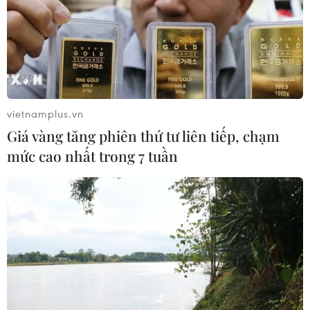
vietnamplus.vn
Giá vàng tăng phiên thứ tư liên tiếp, chạm
mức cao nhất trong 7 tuần
TIN CÙNG CHUYÊN MỤC
Hàn Quốc xác nhận Triều Tiên
phóng ít nhất 1 tên lửa đạn đạo tầm
ngắn
06/08/2026 09:41
Quân đội Hàn Quốc thông báo Triều