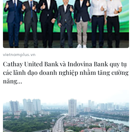
17/01/2022 23:03
Sáng 17/1, Hội đồng tham mưu trưởng liên quân Hàn
Quốc (JSC) cho biết đã phát hiện 2 vật thể bay được
phóng đi từ khu vực sân bay Sunan ở thủ đô Bình
Nhưỡng.
vietnamplus.vn
Cathay United Bank và Indovina Bank quy tụ
các lãnh đạo doanh nghiệp nhằm tăng cường
năng…