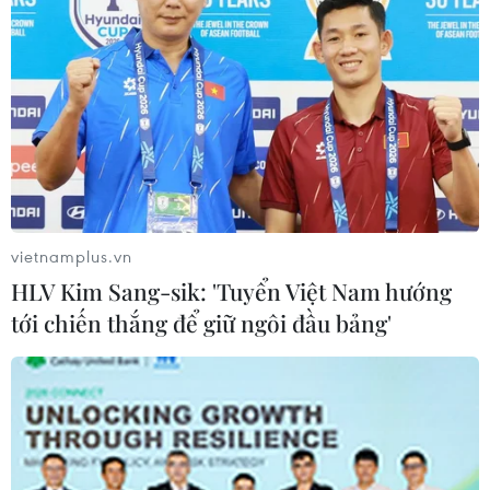
khi Triều Tiên phóng hai vật thể bay chưa xác định ra
hướng Đông về phía Biển Nhật Bản.
vietnamplus.vn
HLV Kim Sang-sik: 'Tuyển Việt Nam hướng
tới chiến thắng để giữ ngôi đầu bảng'
Triều Tiên xác nhận phóng thử hai tên lửa
dẫn đường chiến thuật