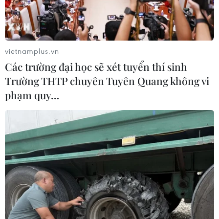
vietnamplus.vn
Các trường đại học sẽ xét tuyển thí sinh
Trường THTP chuyên Tuyên Quang không vi
phạm quy…
Hình ảnh phát trên truyền hình ở nhà ga Seoul, Hàn Quốc về vụ
phóng thử tên lửa của Triều Tiên, ngày 17/1/2022. (Ảnh:
AFP/TTXVN)
Ngày 18/1, người phát ngôn Lầu Năm Góc John
Kirby cho biết Mỹ rất nghiêm túc theo dõi các
chương trình tên lửa "cải tiến" mà Triều Tiên