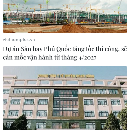
vietnamplus.vn
Dự án Sân bay Phú Quốc tăng tốc thi công, sẽ
cán mốc vận hành từ tháng 4/2027
TIN CÙNG CHUYÊN MỤC
Cộng hòa Dân chủ Congo ghi nhận
hơn 300 trẻ em tử vong do Ebola
08/08/2026 15:21