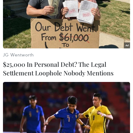
12/08/2019 10:42
Tuyên bố chung kêu gọi các bên xúc tiến ngay một thỏa
thuận ngừng bắn và khôi phục các nỗ lực, dưới sự bảo
trợ của Đại diện đặc biệt của Liên hợp quốc, nhằm kiến
tạo một giải pháp chính trị lâu dài.
JG Wentworth
$25,000 In Personal Debt? The Legal
Settlement Loophole Nobody Mentions