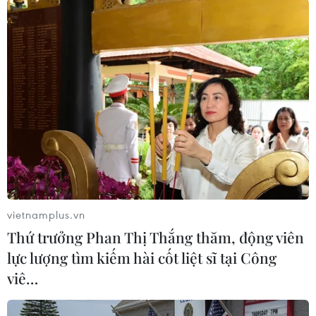
#Sân bay ở Libya
#Các cuộc tấn công
#Chính phủ đoàn kết dân tộc Libya
#Máy bay dân sự
Libya
Theo dõi VietnamPlus
vietnamplus.vn
Thứ trưởng Phan Thị Thắng thăm, động viên
lực lượng tìm kiếm hài cốt liệt sĩ tại Công
viê…
TIN LIÊN QUAN