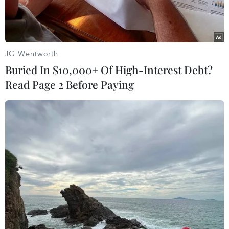
JG Wentworth
Buried In $10,000+ Of High-Interest Debt?
Read Page 2 Before Paying
Sân bay ở Libya. (Nguồn: AFP)
Đại sứ Mỹ tại Libya Richard Norland ngày 19/8
đã bày tỏ quan ngại về sự gia tăng những vụ tấn
công nhằm vào các sân bay dân sự ở miền Tây
Libya, trong bối cảnh đụng độ giữa quân đội
miền Đông (LNA) và các lực lượng ủng hộ Chính
phủ đoàn kết dân tộc Libya (GNA) đang tiếp