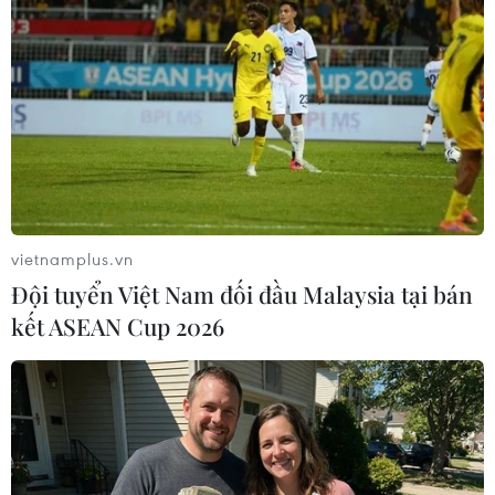
Adha của người Hồi giáo.
vietnamplus.vn
Đội tuyển Việt Nam đối đầu Malaysia tại bán
kết ASEAN Cup 2026
Mỹ và 4 nước đồng minh ra tuyên bố
chung kêu gọi ngừng bắn ở Libya