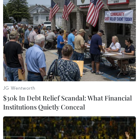
JG Wentworth
Libya: Tướng Haftar nhất trí với thỏa
$30k In Debt Relief Scandal: What Financial
thuận ngừng bắn do LHQ hậu thuẫn
Institutions Quietly Conceal
10/08/2019 22:38
Người phát ngôn của Tướng Haftar cho hay lực lượng
tự xưng Quân đội Quốc gia Libya tuyên bố ngừng mọi
hoạt động quân sự ở ngoại ô Tripoli nhân dịp lễ Eid al-