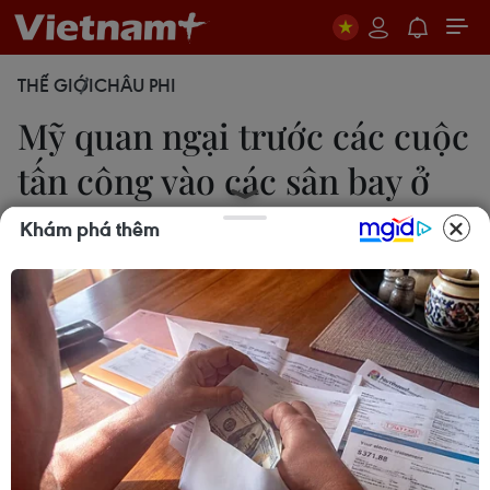
THẾ GIỚI
CHÂU PHI
Mỹ quan ngại trước các cuộc
tấn công vào các sân bay ở
Libya
Khám phá thêm
20/08/2019 00:32
Đại sứ Mỹ tại Libya Richard Norland cho rằng xu
hướng leo thang những vụ tấn công nhằm vào các
sân bay dân sự ở Libya tiềm ẩn những rủi ro rất
lớn.