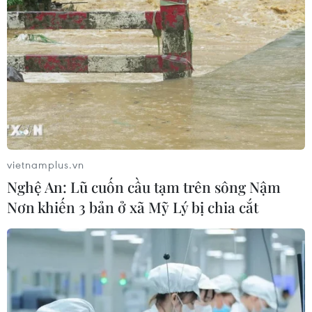
Thảm sát tại Tây Bắc Nigeria khiến ít
nhất 30 người thiệt mạng
27/07/2026 22:54
AfDB cảnh báo "siêu" El Nino có thể
khiến châu Phi thiệt hại 20 tỷ USD
vietnamplus.vn
26/07/2026 15:42
Nghệ An: Lũ cuốn cầu tạm trên sông Nậm
Nơn khiến 3 bản ở xã Mỹ Lý bị chia cắt
Algeria xây dựng cơ chế quốc gia
kiểm chứng thông tin nhằm chống
tin giả
26/07/2026 14:50