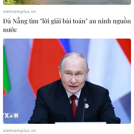
22/07/2026 22:56
vietnamplus.vn
Đà Nẵng tìm "lời giải bài toán" an ninh nguồn
nước
Xem thêm
CƠ QUAN CHỦ QUẢN: THÔNG TẤN XÃ VIỆT NAM
Tổng Biên tập: TRẦN TIẾN DUẨN
Phó Tổng Biên tập: NGUYỄN THỊ TÁM, KHÚC THANH
THỦY
Sở hữu trí tuệ
Quy định sử dụng
vietnamplus.vn