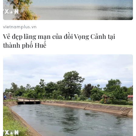
Quốc khánh Cộng hòa Arab Ai Cập
24/07/2026 00:00
vietnamplus.vn
Vẻ đẹp lãng mạn của đồi Vọng Cảnh tại
Thảm sát ở Tây Bắc Nigeria, ít nhất
thành phố Huế
24 người đã thiệt mạng
23/07/2026 22:47
Dịch tả bùng phát nghiêm trọng tại
Nigeria, hàng trăm người tử vong
23/07/2026 07:23
Dịch Ebola: Số ca tử vong ở châu Phi
tăng lên hơn 1.000 người