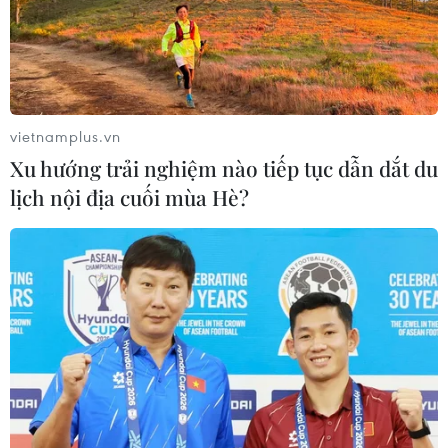
04/08/2026 23:08
Mỹ trục xuất gần 1,5 triệu người nhập
cư trái phép trong 12 tháng
vietnamplus.vn
04/08/2026 22:43
Xu hướng trải nghiệm nào tiếp tục dẫn dắt du
lịch nội địa cuối mùa Hè?
Động đất tại Venezuela: Số người
thiệt mạng đã tăng lên hơn 6.000
người
04/08/2026 10:17
Thượng viện Mỹ đạt bước tiến quan
trọng để tránh nguy cơ chính phủ
phải đóng cửa