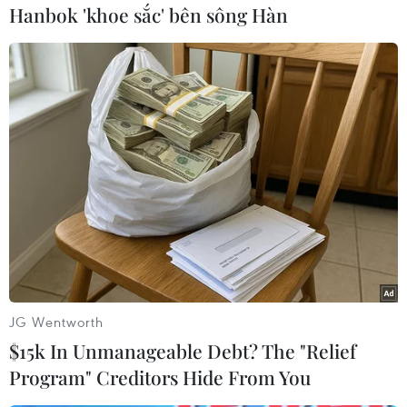
Hanbok 'khoe sắc' bên sông Hàn
#Mỹ bán vũ khí
#Pakistan
#Ấn Độ
#Máy bay chiến đấu F-16
#máy bay vận tải C-17
JG Wentworth
#thương vụ vũ khí
Ấn Độ
Mỹ
Pakistan
$15k In Unmanageable Debt? The "Relief
Program" Creditors Hide From You