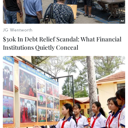
JG Wentworth
$30k In Debt Relief Scandal: What Financial
Institutions Quietly Conceal
Máy bay chiến đấu F-16 của Mỹ. (Ảnh: NY Post/TTXVN)
Ngày 26/7, Mỹ đã phê duyệt hợp đồng trị giá 125
triệu USD bán các máy bay chiến đấu F-16 cho
Pakistan và hợp đồng trị giá 670 triệu USD bán
các máy bay vận tải C-17 cho Ấn Độ.