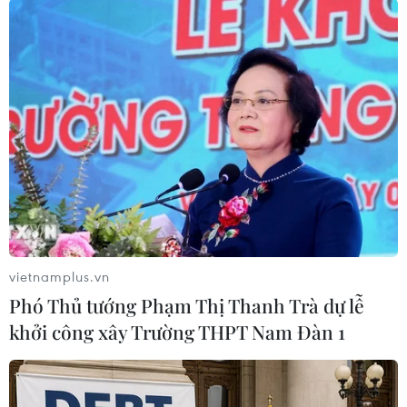
Theo dõi VietnamPlus
TIN LIÊN QUAN
vietnamplus.vn
Phó Thủ tướng Phạm Thị Thanh Trà dự lễ
khởi công xây Trường THPT Nam Đàn 1