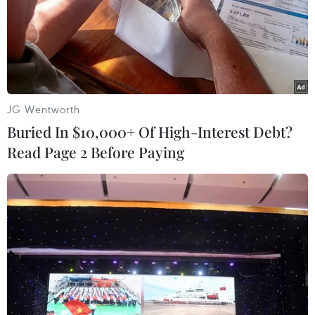
JG Wentworth
Buried In $10,000+ Of High-Interest Debt?
Read Page 2 Before Paying
Chính phủ Mỹ thông qua thương vụ bán
25 máy bay F-16 cho Maroc
26/03/2019 05:46
Chính phủ Mỹ ngày 25/3 đã thông qua thương vụ bán
25 máy bay tiêm kích F-16 trị giá 3,8 tỷ USD cho quân
đội Maroc, cùng với đó, sẽ nâng cấp 23 chiếc F-16 khác
của quân đội quốc gia Bắc Phi này.