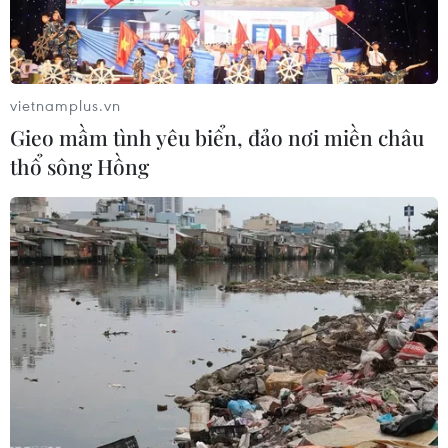
vietnamplus.vn
Gieo mầm tình yêu biển, đảo nơi miền châu
thổ sông Hồng
Thượng nghị sỹ Mỹ thúc đẩy bỏ phiếu
ngăn bán vũ khí cho Saudi Arabia
19/06/2019 01:00