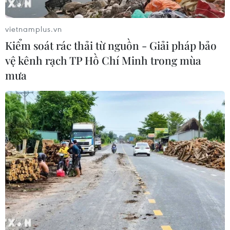
Ngày 18/6, Thượng nghị sỹ Mỹ Bob Menendez đã bắt
đầu thúc đẩy việc bỏ phiếu nhằm ngăn chặn kế hoạch
của Nhà Trắng bán vũ khí trị giá 8 tỷ USD cho Saudi
vietnamplus.vn
Arabia và UAE.
Kiểm soát rác thải từ nguồn - Giải pháp bảo
vệ kênh rạch TP Hồ Chí Minh trong mùa
mưa