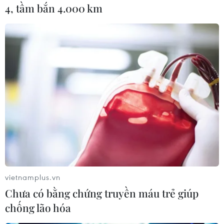
4, tầm bắn 4.000 km
TIN CÙNG CHUYÊN MỤC
Mỹ: Lãi suất thế chấp tăng lên mức
cao nhất kể từ tháng Bảy năm ngoái
07/08/2026 00:05
Google Wallet cho phép phụ huynh
vietnamplus.vn
thiết lập số dư an toàn của con cái
Chưa có bằng chứng truyền máu trẻ giúp
06/08/2026 23:44
chống lão hóa