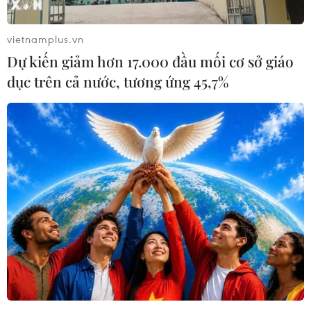
thổ của Nga.
vietnamplus.vn
Dự kiến giảm hơn 17.000 đầu mối cơ sở giáo
dục trên cả nước, tương ứng 45,7%
Nga: Ukraine gia nhập NATO là thách thức
với an ninh châu Âu