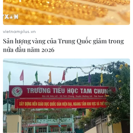
vietnamplus.vn
Sản lượng vàng của Trung Quốc giảm trong
nửa đầu năm 2026
Ukraine: "70% lính Nga đã quay trở về phía
bên kia biên giới"
10/09/2014 10:49
Tổng thống Ukraine Petro Poroshenko cho biết Moskva
đã điều động lượng lớn các binh sỹ mà ông Poroshenko
cho là hiện diện tại miền Đông Ukraine trở về phía lãnh