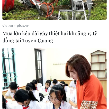
vietnamplus.vn
Mưa lớn kéo dài gây thiệt hại khoảng 15 tỷ
đồng tại Tuyên Quang
Binh lính Nga. (Nguồn: Reuters)
Ngày 11/9, NATO khẳng định Nga vẫn có
khoảng 1000 quân ở miền đông Ukraine, và có
thêm sự hỗ trợ của 20.000 quân trên biên giới,
mặc dù Kiev cho hay Moskva đã rút phần lớn