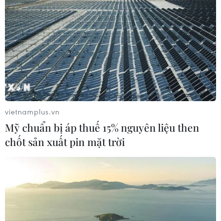
vietnamplus.vn
Mỹ chuẩn bị áp thuế 15% nguyên liệu then
chốt sản xuất pin mặt trời