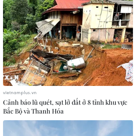
vietnamplus.vn
#Ukraine
#NATO
#Petro Poroshenko
Cảnh báo lũ quét, sạt lở đất ở 8 tỉnh khu vực
#Vladimir Putin
#Lực lượng ly khai
#Rút quân
Bắc Bộ và Thanh Hóa
#Lệnh ngừng bắn
#Thiết bị quân sự
Nga
Ukraine