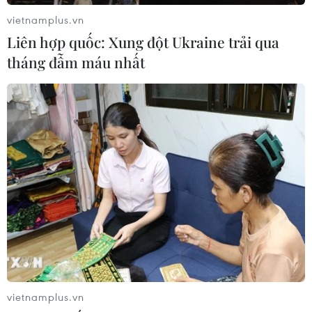
trưởng Eurozone
vietnamplus.vn
05/08/2026 22:59
Liên hợp quốc: Xung đột Ukraine trải qua
tháng đẫm máu nhất
Tổng thống Nga thay đổi vị
trí các chỉ huy tại mặt trận Ukraine
05/08/2026 15:26
Đâm dao ở trung tâm London, một
nữ nghi phạm bị bắt giữ
05/08/2026 15:07
Nhiều chuyến bay tại Đức chuyển
vietnamplus.vn
hướng do vật thể bay gần đường