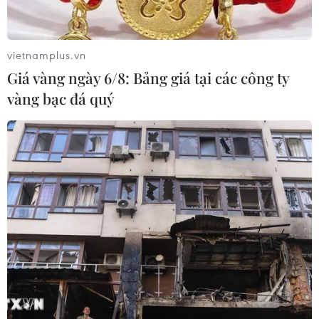
Ba Lan thảo luận việc thành lập căn
cứ quân sự thường trực với Mỹ
06/08/2026 00:06
vietnamplus.vn
Giá vàng ngày 6/8: Bảng giá tại các công ty
vàng bạc đá quý
Liên hợp quốc: Xung đột Ukraine trải
qua tháng đẫm máu nhất
05/08/2026 23:47
Đức điều tra vụ UAV gắn thuốc nổ
xuất hiện tại sân bay
05/08/2026 23:43
Bất ổn địa chính trị kìm hãm tăng