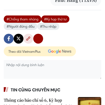
Phúc Hằng (TTXVN)
#Chống tham nhũng
#Kỳ họp thứ tư
#Người đứng đầu
#Thu nhập
Theo dõi VietnamPlus
TIN CÙNG CHUYÊN MỤC
Thông cáo báo chí số 6, Kỳ họp