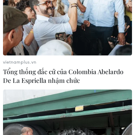
vietnamplus.vn
Tổng thống đắc cử của Colombia Abelardo
De La Espriella nhậm chức
Tiêm vaccine cúm là một cách hiệu quả để bảo vệ bạn khỏi
virus cúm. (Nguồn: Getty Images)
Gần đây, Viện Y tế Quốc gia Mỹ thông báo nước
này đã bắt đầu thử nghiệm lâm sàng giai đoạn
một đối với FluMos-v2 - một loại vaccine ngừa
nhiều chủng cúm mới được nghiên cứu.