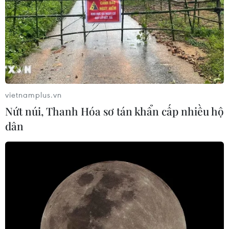
vietnamplus.vn
Nứt núi, Thanh Hóa sơ tán khẩn cấp nhiều hộ
dân