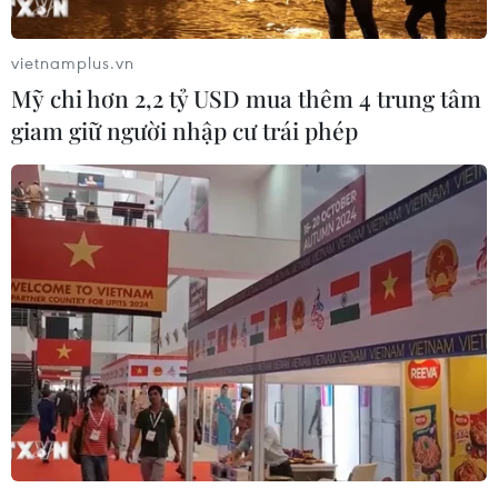
ung thư là những người có nguy cơ mắc bệnh
nặng và phải nhập viện./.
vietnamplus.vn
Mỹ chi hơn 2,2 tỷ USD mua thêm 4 trung tâm
(Vietnam+)
giam giữ người nhập cư trái phép