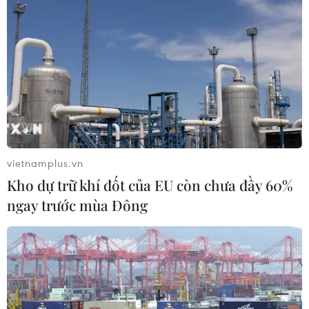
Sâm Ngọc Linh: Báu vật trong tay,
bao giờ "hóa rồng"?
02/08/2026 11:38
Yếu tố di truyền có thể quyết định
vietnamplus.vn
quá trình phát triển ung thư
Kho dự trữ khí đốt của EU còn chưa đầy 60%
02/08/2026 09:43
ngay trước mùa Đông
Phương pháp mới giúp phát hiện
sớm bệnh Alzheimer
30/07/2026 14:27