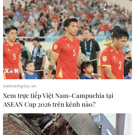
học gần hơn với con người.
vietnamplus.vn
Xem trực tiếp Việt Nam-Campuchia tại
ASEAN Cup 2026 trên kênh nào?
Làm gì để ngủ ngon hơn khi bị các cơn ho
làm phiền?