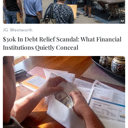
JG Wentworth
$30k In Debt Relief Scandal: What Financial
Institutions Quietly Conceal
(Nguồn: Ảnh do AI tạo ra từ Bing Image Creator)
Cúm mùa là một bệnh nhiễm khuẩn hô hấp cấp
tính do virus cúm gây nên. Bệnh thường xuất
hiện vào mùa Đông Xuân, khi cơ thể không đáp