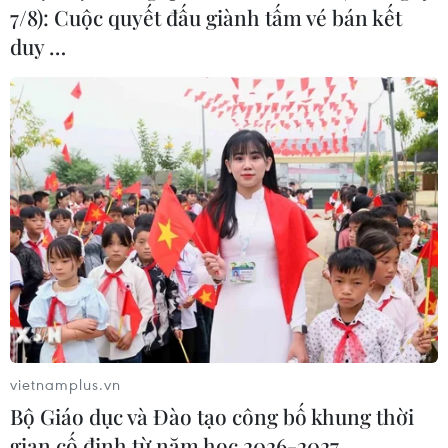
7/8): Cuộc quyết đấu giành tấm vé bán kết
duy …
Mỹ tiến hành thử nghiệm lâm sàng
vaccine ngừa nhiều chủng cúm
16/09/2023 04:49
Loại vaccine FluMos-v2 được phát triển nhằm tạo ra
kháng thể chống lại nhiều chủng virus cúm khác nhau
bằng cách hiển thị một phần protein hemagglutinin của
virus cúm theo các mẫu lặp lại.
vietnamplus.vn
Bộ Giáo dục và Đào tạo công bố khung thời
gian cố định từ năm học 2026-2027