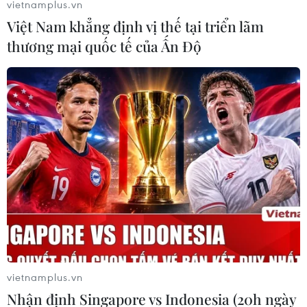
#Cúm mùa
#Virus cúm
#Cảm lạnh
vietnamplus.vn
Việt Nam khẳng định vị thế tại triển lãm
#Tiêm phòng cúm
thương mại quốc tế của Ấn Độ
Theo dõi VietnamPlus
TIN LIÊN QUAN
vietnamplus.vn
Nhận định Singapore vs Indonesia (20h ngày