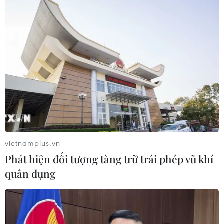
Tìm lời giải cho xu hướng gia tăng
ung thư phổi ở người trẻ không hút
thuốc
17/07/2026 01:00
Xem thêm
vietnamplus.vn
Phát hiện đối tượng tàng trữ trái phép vũ khí
quân dụng
CƠ QUAN CHỦ QUẢN: THÔNG TẤN XÃ VIỆT NAM
Tổng Biên tập: TRẦN TIẾN DUẨN