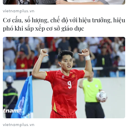
virus Hanta
vietnamplus.vn
22/07/2026 06:57
Cơ cấu, số lượng, chế độ với hiệu trưởng, hiệu
phó khi sắp xếp cơ sở giáo dục
Sản phụ ở Australia sinh 4 bé gái
cùng trứng theo cách hoàn toàn tự
nhiên
22/07/2026 06:38
Thành phố Hồ Chí Minh: 5 người tử
vong vì bệnh dại trong 6 tháng đầu
năm
20/07/2026 05:41
Vụ ngạt khí tại trang trại heo
vietnamplus.vn