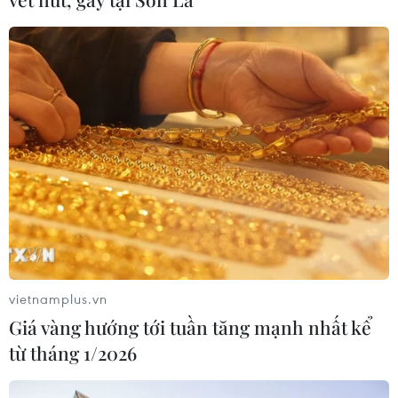
18/07/2026 01:00
Phân bổ ngân sách chăm sóc sức
khỏe và dân số: Ưu tiên các địa bàn
khó khăn
17/07/2026 22:30
Đà Nẵng tổ chức Lễ hội Sâm Ngọc
Linh 2026: Cam kết 100% sâm thật
17/07/2026 06:09
vietnamplus.vn
Giá vàng hướng tới tuần tăng mạnh nhất kể
Tìm ra cơ chế gây bệnh ung thư
từ tháng 1/2026
xương hiếm gặp
17/07/2026 01:05