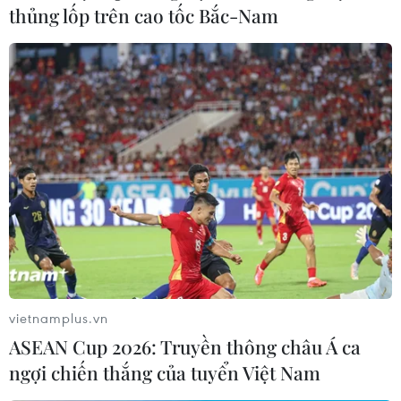
thủng lốp trên cao tốc Bắc-Nam
Nga siết chặt kiểm soát nội dung không
phù hợp trên không gian mạng
17/09/2021 03:57
Nga đồng thời yêu cầu Apple và Google ngừng can
thiệp vào công việc nội bộ trong bối cảnh Nga đang
tiến hành cuộc bầu cử Duma Quốc gia (Hạ viện) Nga
khóa VIII.
vietnamplus.vn
ASEAN Cup 2026: Truyền thông châu Á ca
ngợi chiến thắng của tuyển Việt Nam