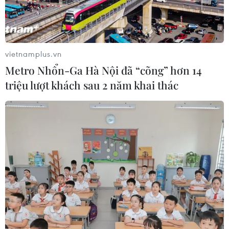
vietnamplus.vn
Metro Nhổn-Ga Hà Nội đã “cõng” hơn 14
triệu lượt khách sau 2 năm khai thác
Nga phạt Twitter hơn 95.000 USD do
không xóa nội dung bị cấm
27/05/2021 13:24
Twitter tồn tại hàng nghìn nội dung bị cấm như hướng
dẫn tự sát, kích động tự sát, những tài liệu có tranh ảnh
khiêu dâm trẻ vị thành niên, hay thông tin về cách điều