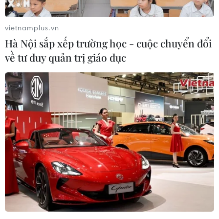
chế và sử dụng ma túy...
vietnamplus.vn
Hà Nội sắp xếp trường học - cuộc chuyển đổi
về tư duy quản trị giáo dục
Nga phạt các hãng công nghệ nước ngoài
vi phạm luật lưu trữ dữ liệu