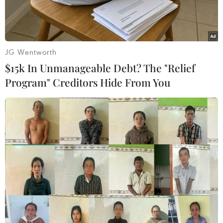
JG Wentworth
$15k In Unmanageable Debt? The "Relief
Program" Creditors Hide From You
Biểu tượng của Twitter trên màn hình điện thoại. (Ảnh: AP)
Nga sẽ tiếp tục làm chậm lại tốc độ của Twitter
trên các thiết bị di động cho đến khi mạng xã
hội này gỡ bỏ tất cả các nội dung mà Nga coi là
bất hợp pháp, đó là tuyên bố của Cơ quan giám