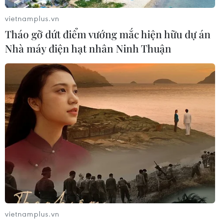
phải gắn kết giữa bảo vệ hệ thống và
con người
vietnamplus.vn
06/08/2026 02:30
Tháo gỡ dứt điểm vướng mắc hiện hữu dự án
Nhà máy điện hạt nhân Ninh Thuận
Công nghệ Robot Da Vinci
nâng cao năng lực phẫu thuật
chuyên sâu tại Bệnh viện K
06/08/2026 02:13
Chọn đúng đầu tàu: Danh mục
doanh nghiệp nhà nước mạnh và bài
toán giao nhiệm vụ
06/08/2026 00:56
Xem thêm
vietnamplus.vn