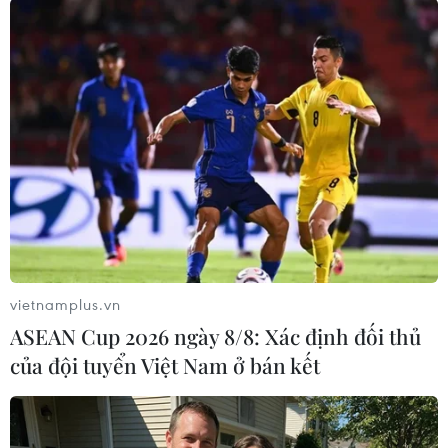
vietnamplus.vn
#Twitter
#Mạng xã hội
#Thiết bị di độn
ASEAN Cup 2026 ngày 8/8: Xác định đối thủ
#Lưu trữ dữ liệu cá nhân
#Kéo chậm đường truyền
của đội tuyển Việt Nam ở bán kết
#Khiêu dâm
#Tự tử
Nga