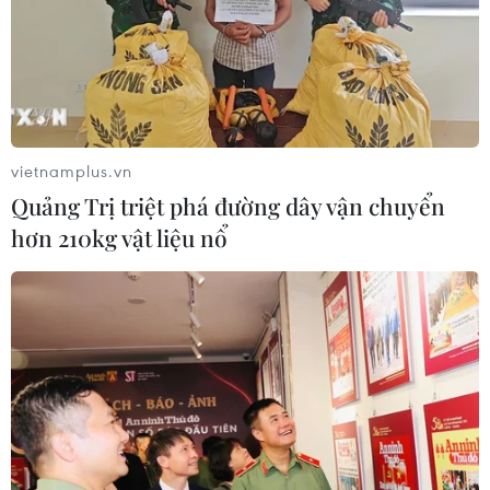
vietnamplus.vn
Quảng Trị triệt phá đường dây vận chuyển
hơn 210kg vật liệu nổ