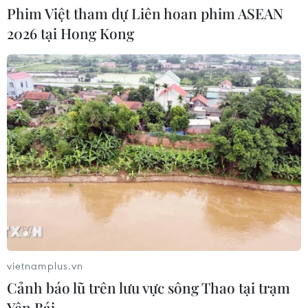
Phim Việt tham dự Liên hoan phim ASEAN
2026 tại Hong Kong
CƠ QUAN CHỦ QUẢN: THÔNG TẤN XÃ VIỆT NAM
Tổng Biên tập: TRẦN TIẾN DUẨN
Phó Tổng Biên tập: NGUYỄN THỊ TÁM, KHÚC THANH
THỦY
Sở hữu trí tuệ
Quy định sử dụng
RSS
Hỗ trợ
Ngôn ngữ
TTXVN
Dịch vụ tin
Quảng cáo
vietnamplus.vn
Cảnh báo lũ trên lưu vực sông Thao tại trạm
Liên hệ
Yên Bái